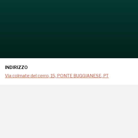
INDIRIZZO
Via colmate del cerro, 15, PONTE BUGGIANESE, PT