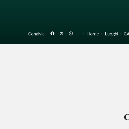
Condividi
Home
Luoghi
GA
C