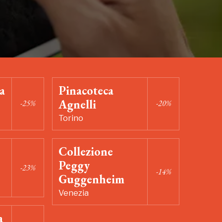
a
Pinacoteca
Agnelli
-25%
-20%
Torino
Collezione
Peggy
-23%
-14%
Guggenheim
Venezia
a