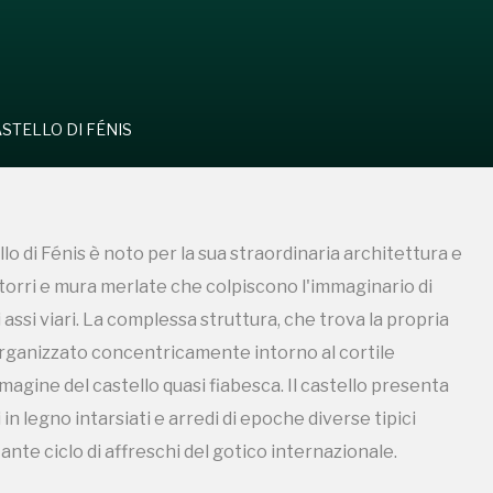
STELLO DI FÉNIS
llo di Fénis è noto per la sua straordinaria architettura e
torri e mura merlate che colpiscono l'immaginario di
 assi viari. La complessa struttura, che trova la propria
 organizzato concentricamente intorno al cortile
mmagine del castello quasi fiabesca. Il castello presenta
 in legno intarsiati e arredi di epoche diverse tipici
tante ciclo di affreschi del gotico internazionale.