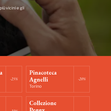
iù vicini e gli
a
Pinacoteca
Agnelli
-25%
-20%
Torino
Collezione
Peggy