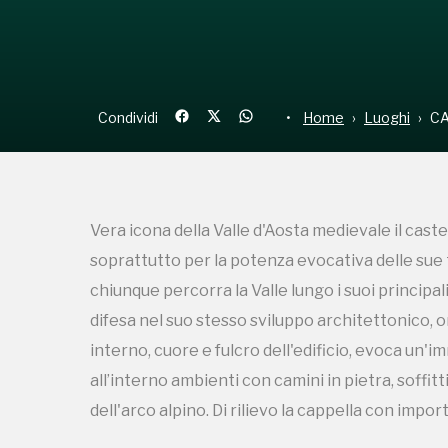
Condividi
Home
Luoghi
CA
Vera icona della Valle d'Aosta medievale il caste
soprattutto per la potenza evocativa delle sue 
chiunque percorra la Valle lungo i suoi principali
difesa nel suo stesso sviluppo architettonico,
interno, cuore e fulcro dell'edificio, evoca un'i
all’interno ambienti con camini in pietra, soffitti
dell'arco alpino. Di rilievo la cappella con impor