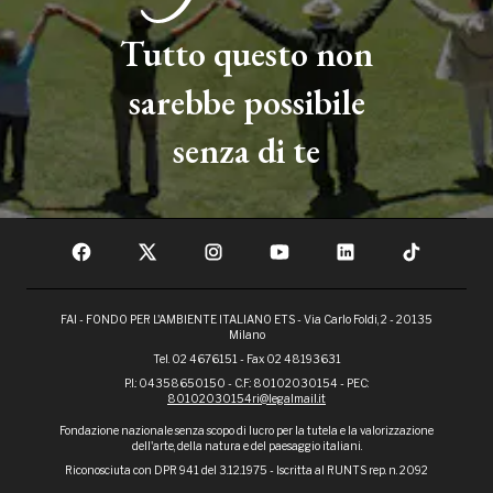
Tutto questo non
sarebbe possibile
senza di te
FAI - FONDO PER L'AMBIENTE ITALIANO ETS - Via Carlo Foldi, 2 - 20135
Milano
Tel. 02 4676151 - Fax 02 48193631
P.I.: 04358650150 - C.F.: 80102030154 - PEC:
80102030154ri@legalmail.it
Fondazione nazionale senza scopo di lucro per la tutela e la valorizzazione
dell'arte, della natura e del paesaggio italiani.
Riconosciuta con DPR 941 del 3.12.1975 - Iscritta al RUNTS rep. n. 2092