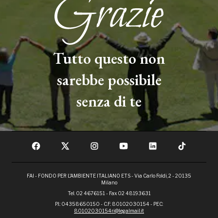
Tutto questo non
sarebbe possibile
senza di te
FAI - FONDO PER L'AMBIENTE ITALIANO ETS - Via Carlo Foldi, 2 - 20135
Milano
Tel. 02 4676151 - Fax 02 48193631
P.I.: 04358650150 - C.F.: 80102030154 - PEC:
80102030154ri@legalmail.it