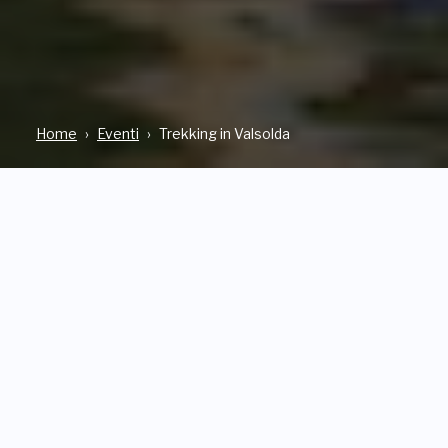
Home
Eventi
Trekking in Valsolda
INDIRIZZO
Via Antonio Fogazzaro, 14, VALSOLDA, FRAZ. ORIA (CO)
QUANDO
Da Sabato, 27 Settembre 2025