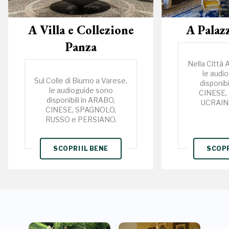
A Villa e Collezione
A Palaz
Panza
Nella Città 
le audi
Sul Colle di Biumo a Varese,
disponib
le audioguide sono
CINESE,
disponibili in ARABO,
UCRAIN
CINESE, SPAGNOLO,
RUSSO e PERSIANO.
SCOPRI IL BENE
SCOPR