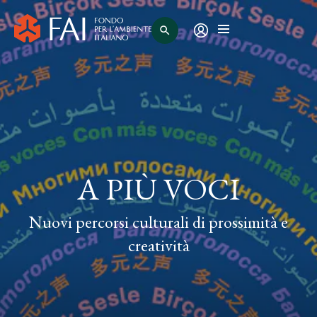
search
A PIÙ VOCI
Nuovi percorsi culturali di prossimità e
creatività