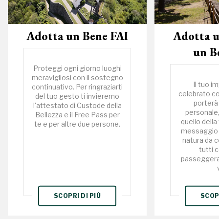
Adotta un Bene FAI
Adotta u
un B
Proteggi ogni giorno luoghi
meravigliosi con il sostegno
Il tuo i
continuativo. Per ringraziarti
celebrato co
del tuo gesto ti invieremo
porterà
l'attestato di Custode della
personale,
Bellezza e il Free Pass per
quello della
te e per altre due persone.
messaggio d
natura da c
tutti 
passeggera
SCOPRI DI PIÙ
SCOPR