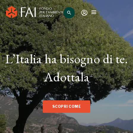
search
L’Italia ha bisogno di te.
Adottala
SCOPRI COME