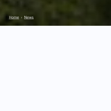
Home
News
FOCUS
08 Luglio 2020
Maurizio Rivolta,
Vicepresidente FAI, riflette
sulla responsabilità dell’uomo
nell’aver generato la