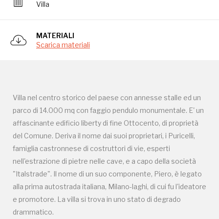
Villa
"Italstrade". Il nome di un suo componente, Piero, è legato
alla prima autostrada italiana, Milano-laghi, di cui fu l'ideatore
MATERIALI
e promotore. La villa si trova in uno stato di degrado
Scarica materiali
drammatico.
Villa nel centro storico del paese con annesse stalle ed un
parco di 14.000 mq con faggio pendulo monumentale. E' un
affascinante edificio liberty di fine Ottocento, di proprietà
del Comune. Deriva il nome dai suoi proprietari, i Puricelli,
Campagne in corso in questo
famiglia castronnese di costruttori di vie, esperti
nell'estrazione di pietre nelle cave, e a capo della società
luogo
"Italstrade". Il nome di un suo componente, Piero, è legato
alla prima autostrada italiana, Milano-laghi, di cui fu l'ideatore
e promotore. La villa si trova in uno stato di degrado
drammatico.