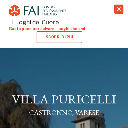
search
I Luoghi del Cuore
Basta poco per salvare i luoghi che ami
SCOPRI DI PIÙ
VILLA PURICELLI
CASTRONNO, VARESE
VILLA PURICELLI
CASTRONNO, VARESE