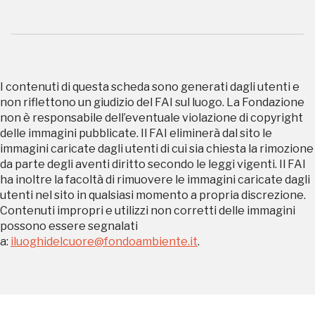
Tutto questo non
sarebbe possibile
I contenuti di questa scheda sono generati dagli utenti e
non riflettono un giudizio del FAI sul luogo. La Fondazione
senza di te
non è responsabile dell’eventuale violazione di copyright
delle immagini pubblicate. Il FAI eliminerà dal sito le
immagini caricate dagli utenti di cui sia chiesta la rimozione
da parte degli aventi diritto secondo le leggi vigenti. Il FAI
ha inoltre la facoltà di rimuovere le immagini caricate dagli
utenti nel sito in qualsiasi momento a propria discrezione.
Contenuti impropri e utilizzi non corretti delle immagini
FAI - FONDO PER L'AMBIENTE ITALIANO ETS - Via Carlo Foldi, 2 - 20135
possono essere segnalati
Milano
a:
iluoghidelcuore@fondoambiente.it
.
Tel. 02 4676151 - Fax 02 48193631
P.I.: 04358650150 - C.F.: 80102030154 - PEC:
80102030154ri@legalmail.it
Fondazione nazionale senza scopo di lucro per la tutela e la valorizzazione
dell'arte, della natura e del paesaggio italiani.
Riconosciuta con DPR 941 del 3.12.1975 - Iscritta al RUNTS rep. n. 2092