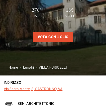
276°
185
POSTO
VOTI
VOTA CON 1 CLIC
INDIRIZZO
Via Sacro Monte, 8, CASTRONNO, VA
Home
Luoghi
VILLA PURICELLI
Villa nel centro storico del paese con annesse stalle ed un
parco di 14.000 mq con faggio pendulo monumentale. E' un
INDIRIZZO
affascinante edificio liberty di fine Ottocento, di proprietà
Via Sacro Monte, 8, CASTRONNO, VA
del Comune. Deriva il nome dai suoi proprietari, i Puricelli,
famiglia castronnese di costruttori di vie, esperti
BENI ARCHITETTONICI
nell'estrazione di pietre nelle cave, e a capo della società