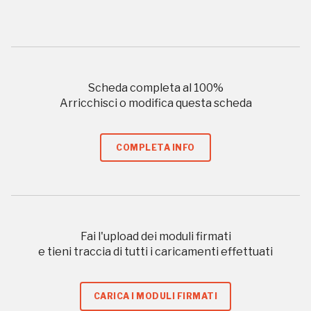
Scopri tutte le opportunità riservate agli iscritti
Museo Cappell
Sansevero
Scheda completa al
100
%
Napoli
Arricchisci o modifica questa scheda
Palazzo Strozzi
Ingresso gratuito
COMPLETA INFO
Firenze
nei Beni FAI tutto l'anno
Gallerie d’Itali
Milano
Gratis
Fai l'upload dei moduli firmati
e tieni traccia di tutti i caricamenti effettuati
CARICA I MODULI FIRMATI