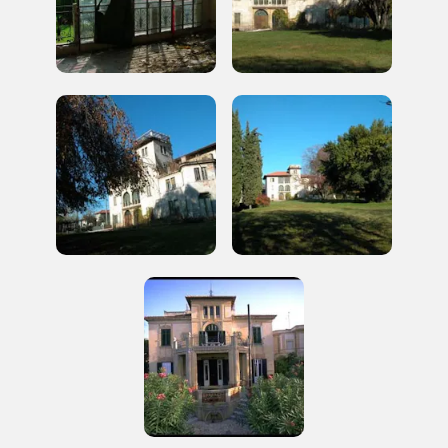
2010, 2012, 2014, 2016, 2018, 2020, 2022
Registrati alla newsletter
Accedi alle informazioni per te più interessanti,
a quelle inerenti i luoghi più vicini e gli eventi
organizzati
REGISTRATI
Regalati 365 giorni di arte e cultura nell'Italia
più bella, risparmiando.
ISCRIVITI AL FAI