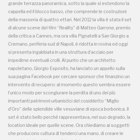
grande terrazza panoramica, sotto la quale si estendono la
location ideale per quelle scene. Ora chiediamo ai soggetti
cappella ed il blocco basso, che comprende le costruzioni
che producono cultura di tenderci una mano, di creare le
della masseria di quattro ettari. Nel 2012 la villa è stata il set
occasioni affinché le condizioni di degrado vengano
di alcune scene del film “Reality” di Matteo Garrone, premio
bloccate, dato che i proprietari degli appartamenti
della critica a Cannes, ma ora villa Pignatelli a San Giorgio a
all’interno della villa, sono per lo più indigenti e non possono
Cremano, periferia sud di Napoli, è ridotta in rovina ed oggi
farsi carico degli oneri del restauro. Si parla di cifre notevoli
si presenta ingabbiata in una struttura d’acciaio per
(da 4 a 5 milioni); da qui nasce l’idea della sponsorizzazione;
impedirne eventuali crolli. Al punto che un architetto
ormai il palazzo è un ponteggio, quindi siamo disponibili a
napoletano, Giorgio Esposito, ha lanciato un appello sulla
cedere gli spazi del ponteggio per fare fondi, creare una
sua pagina Facebook per cercare sponsor che finanzino un
cassa e fare in modo che possano essere eseguite le
intervento di recupero: al momento questo sembra essere
opere di manutenzione straordinaria (urgentissime) che
l’unico modo per scongiurare la perdita di uno dei più
occorrono al palazzo e programmare gli interventi di
importanti patrimoni urbanistici del cosiddetto “Miglio
consolidamento più importanti.
d’Oro” delle splendide ville vesuviane di epoca borbonica. Il
set è stato bello perché rappresentava, nel suo degrado, la
location ideale per quelle scene. Ora chiediamo ai soggetti
che producono cultura di tenderci una mano, di creare le