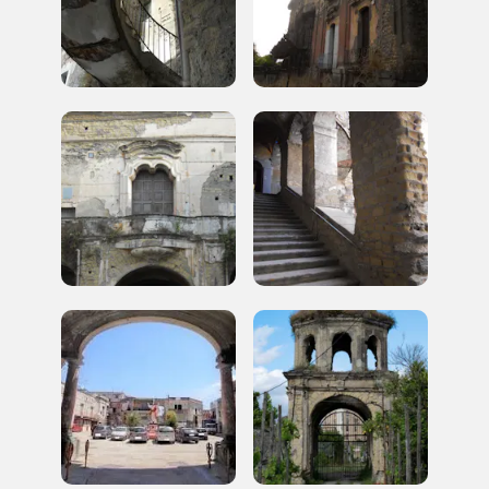
Firenze
nei Beni FAI tutto l'anno
Gallerie d’Itali
Milano
Gratis
Tutto questo non
sarebbe possibile
senza di te