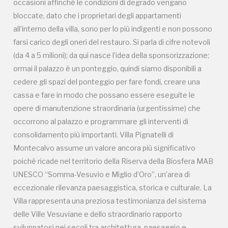
occasioni affinché le condizioni di degrado vengano
bloccate, dato che i proprietari degli appartamenti
all’interno della villa, sono per lo più indigenti e non possono
Campagne in corso in questo
farsi carico degli oneri del restauro. Si parla di cifre notevoli
(da 4 a 5 milioni); da qui nasce l’idea della sponsorizzazione;
luogo
ormai il palazzo è un ponteggio, quindi siamo disponibili a
cedere gli spazi del ponteggio per fare fondi, creare una
cassa e fare in modo che possano essere eseguite le
opere di manutenzione straordinaria (urgentissime) che
occorrono al palazzo e programmare gli interventi di
consolidamento più importanti. Villa Pignatelli di
Montecalvo assume un valore ancora più significativo
I Luoghi del Cuore
poiché ricade nel territorio della Riserva della Biosfera MAB
UNESCO “Somma-Vesuvio e Miglio d’Oro”, un’area di
eccezionale rilevanza paesaggistica, storica e culturale. La
Villa rappresenta una preziosa testimonianza del sistema
Storico campagne in questo
delle Ville Vesuviane e dello straordinario rapporto
sviluppatosi nei secoli tra architettura, paesaggio e