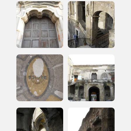
REGISTRATI
Regalati 365 giorni di arte e cultura nell'Italia
più bella, risparmiando.
ISCRIVITI AL FAI
Scopri tutte le opportunità riservate agli iscritti
Museo Cappell
Sansevero
Napoli
Palazzo Strozzi
Ingresso gratuito