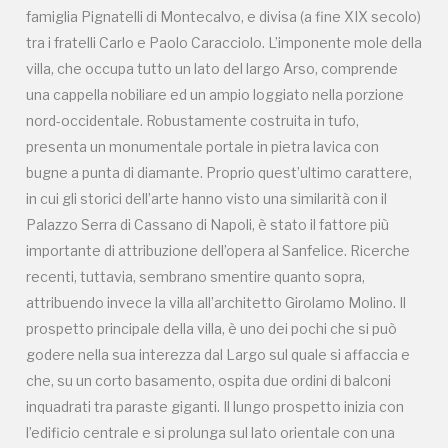
che, su un corto basamento, ospita due ordini di balconi
famiglia Pignatelli di Montecalvo, e divisa (a fine XIX secolo)
inquadrati tra paraste giganti. Il lungo prospetto inizia con
tra i fratelli Carlo e Paolo Caracciolo. L’imponente mole della
l’edificio centrale e si prolunga sul lato orientale con una
villa, che occupa tutto un lato del largo Arso, comprende
grande terrazza panoramica, sotto la quale si estendono la
una cappella nobiliare ed un ampio loggiato nella porzione
cappella ed il blocco basso, che comprende le costruzioni
nord-occidentale. Robustamente costruita in tufo,
della masseria di quattro ettari. Nel 2012 la villa è stata il set
presenta un monumentale portale in pietra lavica con
di alcune scene del film “Reality” di Matteo Garrone, premio
bugne a punta di diamante. Proprio quest’ultimo carattere,
della critica a Cannes, ma ora villa Pignatelli a San Giorgio a
in cui gli storici dell’arte hanno visto una similarità con il
Cremano, periferia sud di Napoli, è ridotta in rovina ed oggi
Palazzo Serra di Cassano di Napoli, è stato il fattore più
si presenta ingabbiata in una struttura d’acciaio per
importante di attribuzione dell’opera al Sanfelice. Ricerche
impedirne eventuali crolli. Al punto che un architetto
recenti, tuttavia, sembrano smentire quanto sopra,
napoletano, Giorgio Esposito, ha lanciato un appello sulla
attribuendo invece la villa all’architetto Girolamo Molino. Il
sua pagina Facebook per cercare sponsor che finanzino un
prospetto principale della villa, è uno dei pochi che si può
intervento di recupero: al momento questo sembra essere
godere nella sua interezza dal Largo sul quale si affaccia e
l’unico modo per scongiurare la perdita di uno dei più
che, su un corto basamento, ospita due ordini di balconi
importanti patrimoni urbanistici del cosiddetto “Miglio
inquadrati tra paraste giganti. Il lungo prospetto inizia con
d’Oro” delle splendide ville vesuviane di epoca borbonica. Il
l’edificio centrale e si prolunga sul lato orientale con una
set è stato bello perché rappresentava, nel suo degrado, la