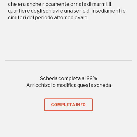
Storico campagne in questo
che era anche riccamente ornata di marmi, il
quartiere degli schiavi e una serie di insediamenti e
luogo
cimiteri del periodo altomediovale.
Giornate FAI di Primavera
I Luoghi del Cuore
Scheda completa al
88
%
Arricchisci o modifica questa scheda
2016
COMPLETA INFO
2010, 2016, 2018, 2020, 2022
Registrati alla newsletter