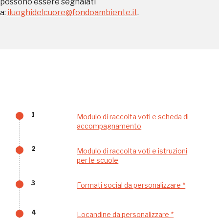
Museo Cappell
possono essere segnalati
a:
iluoghidelcuore@fondoambiente.it
.
Sansevero
Napoli
Palazzo Strozzi
Ingresso gratuito
Firenze
nei Beni FAI tutto l'anno
Gallerie d’Itali
Milano
Gratis
1
Modulo di raccolta voti e scheda di
accompagnamento
2
Modulo di raccolta voti e istruzioni
per le scuole
3
Formati social da personalizzare *
Tutto questo non
4
Locandine da personalizzare *