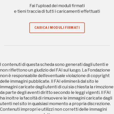
Accedi alle informazioni per te più interessanti,
Fai l'upload dei moduli firmati
a quelle inerenti i luoghi più vicini e gli eventi
e tieni traccia di tutti i caricamenti effettuati
organizzati
CARICA I MODULI FIRMATI
REGISTRATI
I contenuti di questa scheda sono generati dagli utenti e
Regalati 365 giorni di arte e cultura nell'Italia
non riflettono un giudizio del FAI sul luogo. La Fondazione
più bella, risparmiando.
non è responsabile dell’eventuale violazione di copyright
delle immagini pubblicate. Il FAI eliminerà dal sito le
ISCRIVITI AL FAI
immagini caricate dagli utenti di cui sia chiesta la rimozione
da parte degli aventi diritto secondo le leggi vigenti. Il FAI
ha inoltre la facoltà di rimuovere le immagini caricate dagli
Scopri tutte le opportunità riservate agli iscritti
utenti nel sito in qualsiasi momento a propria discrezione.
Contenuti impropri e utilizzi non corretti delle immagini