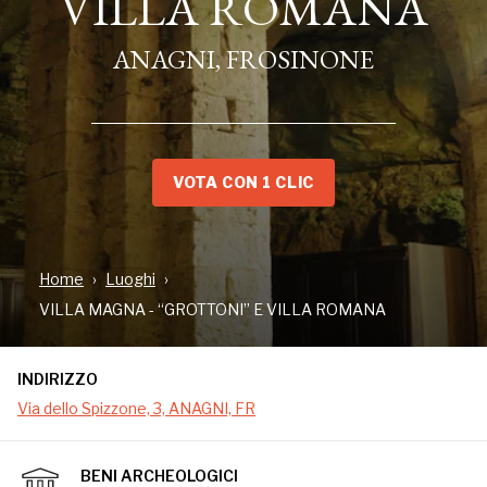
VILLA ROMANA
ANAGNI, FROSINONE
VOTA CON 1 CLIC
Home
Luoghi
INDIRIZZO
VILLA MAGNA - “GROTTONI” E VILLA ROMANA
Via dello Spizzone, 3, ANAGNI, FR
INDIRIZZO
Via dello Spizzone, 3, ANAGNI, FR
Villa Magna è una grande villa romana situata nel
territorio del comune di Anagni (provincia di
BENI ARCHEOLOGICI