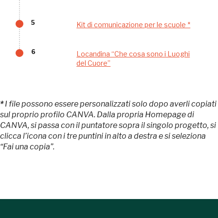
sarebbe possibile
5
Kit di comunicazione per le scuole *
senza di te
6
Locandina “Che cosa sono i Luoghi
del Cuore”
*
I file possono essere personalizzati solo dopo averli copiati
sul proprio profilo CANVA. Dalla propria Homepage di
FAI - FONDO PER L'AMBIENTE ITALIANO ETS - Via Carlo Foldi, 2 - 20135
Milano
CANVA, si passa con il puntatore sopra il singolo progetto, si
Tel. 02 4676151 - Fax 02 48193631
clicca l’icona con i tre puntini in alto a destra e si seleziona
P.I.: 04358650150 - C.F.: 80102030154 - PEC:
“Fai una copia”.
80102030154ri@legalmail.it
Fondazione nazionale senza scopo di lucro per la tutela e la valorizzazione
dell'arte, della natura e del paesaggio italiani.
Riconosciuta con DPR 941 del 3.12.1975 - Iscritta al RUNTS rep. n. 2092