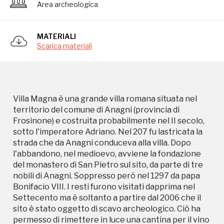
Frosinone) e costruita probabilmente nel II secolo,
Area archeologica
sotto l'imperatore Adriano. Nel 207 fu lastricata la
strada che da Anagni conduceva alla villa. Dopo
l'abbandono, nel medioevo, avviene la fondazione
MATERIALI
Scarica materiali
del monastero di San Pietro sul sito, da parte di tre
nobili di Anagni. Soppresso però nel 1297 da papa
Bonifacio VIII. I resti furono visitati dapprima nel
Settecento ma è soltanto a partire dal 2006 che il
sito è stato oggetto di scavo archeologico. Ciò ha
Villa Magna è una grande villa romana situata nel
permesso di rimettere in luce una cantina per il vino
territorio del comune di Anagni (provincia di
che era anche riccamente ornata di marmi, il
Frosinone) e costruita probabilmente nel II secolo,
quartiere degli schiavi e una serie di insediamenti e
sotto l'imperatore Adriano. Nel 207 fu lastricata la
cimiteri del periodo altomediovale.
strada che da Anagni conduceva alla villa. Dopo
l'abbandono, nel medioevo, avviene la fondazione
del monastero di San Pietro sul sito, da parte di tre
nobili di Anagni. Soppresso però nel 1297 da papa
Bonifacio VIII. I resti furono visitati dapprima nel
Settecento ma è soltanto a partire dal 2006 che il
sito è stato oggetto di scavo archeologico. Ciò ha
permesso di rimettere in luce una cantina per il vino