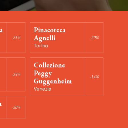
a
Pinacoteca
Agnelli
-25%
-20%
Torino
Collezione
Peggy
-23%
-14%
Guggenheim
Venezia
a
-20%