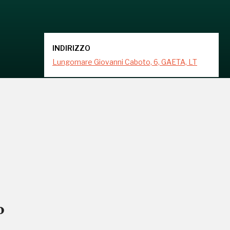
INDIRIZZO
Lungomare Giovanni Caboto, 6, GAETA, LT
o