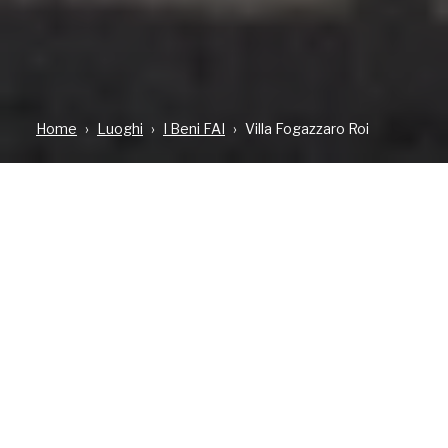
Home
Luoghi
I Beni FAI
Villa Fogazzaro Roi
TIPOLOGIA
DOVE
CONTATTI
Bene aperto al
Via Antonio
0344 53660
pubblico
Fogazzaro, 14
faifogazzaro@fondoam
VALSOLDA, FRAZ.
ORIA
PANORAMICA
VISITA
EVENTI
EVEN