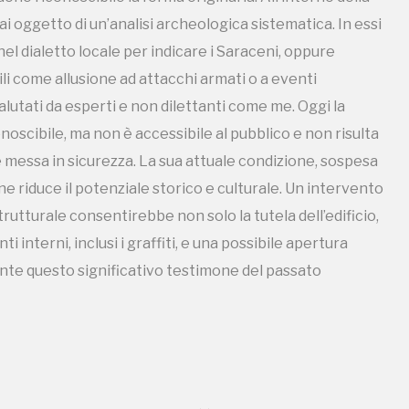
nte questo significativo testimone del passato
mai oggetto di un’analisi archeologica sistematica. In essi
nel dialetto locale per indicare i Saraceni, oppure
ili come allusione ad attacchi armati o a eventi
utati da esperti e non dilettanti come me. Oggi la
scibile, ma non è accessibile al pubblico e non risulta
essa in sicurezza. La sua attuale condizione, sospesa
ne riduce il potenziale storico e culturale. Un intervento
utturale consentirebbe non solo la tutela dell’edificio,
ampagne in corso in questo luo
 interni, inclusi i graffiti, e una possibile apertura
nte questo significativo testimone del passato
I Luoghi del Cuore