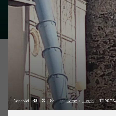
Condividi
Home
Luoghi
TO
La Torre Saracena di Ognina è un importante m
urbano del quartiere. Si tratta di un’alta struttura
realizzata con ogni probabilità con funzione mil
nome, la torre non fu costruita in epoca sarace
strategico di controllo e difesa dalle incursioni
testimonianze storiche risalgono alla cronaca de
Condividi
Home
Luoghi
TORRE S
della struttura in seguito al “terremotus magnu
chiesa e al tessuto urbano circostante. Success