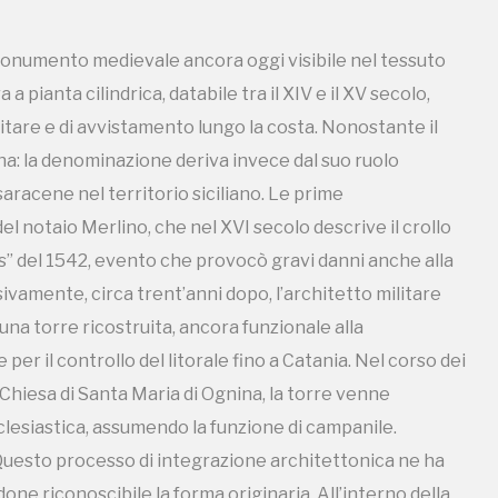
a torre ricostruita, ancora funzionale alla
 per il controllo del litorale fino a Catania. Nel corso dei
onumento medievale ancora oggi visibile nel tessuto
a Chiesa di Santa Maria di Ognina, la torre venne
 a pianta cilindrica, databile tra il XIV e il XV secolo,
lesiastica, assumendo la funzione di campanile.
itare e di avvistamento lungo la costa. Nonostante il
 Questo processo di integrazione architettonica ne ha
na: la denominazione deriva invece dal suo ruolo
ne riconoscibile la forma originaria. All’interno della
 saracene nel territorio siciliano. Le prime
mai oggetto di un’analisi archeologica sistematica. In essi
l notaio Merlino, che nel XVI secolo descrive il crollo
nel dialetto locale per indicare i Saraceni, oppure
s” del 1542, evento che provocò gravi danni anche alla
ili come allusione ad attacchi armati o a eventi
ivamente, circa trent’anni dopo, l’architetto militare
utati da esperti e non dilettanti come me. Oggi la
a torre ricostruita, ancora funzionale alla
scibile, ma non è accessibile al pubblico e non risulta
 per il controllo del litorale fino a Catania. Nel corso dei
essa in sicurezza. La sua attuale condizione, sospesa
a Chiesa di Santa Maria di Ognina, la torre venne
ne riduce il potenziale storico e culturale. Un intervento
lesiastica, assumendo la funzione di campanile.
utturale consentirebbe non solo la tutela dell’edificio,
 Questo processo di integrazione architettonica ne ha
 interni, inclusi i graffiti, e una possibile apertura
ne riconoscibile la forma originaria. All’interno della