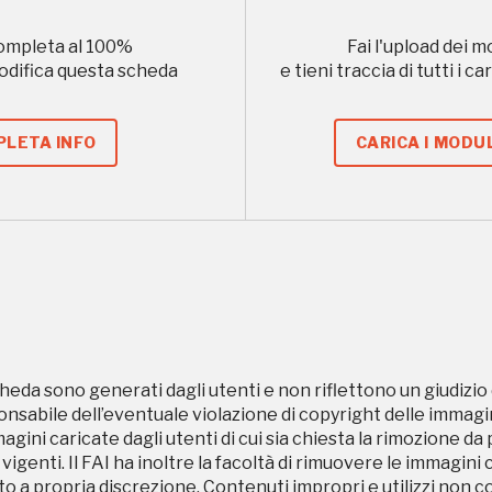
Museo Cappell
ompleta al
100
%
Fai l'upload dei m
Sansevero
modifica questa scheda
e tieni traccia di tutti i 
Napoli
LETA INFO
CARICA I MODUL
Ingresso
Palazzo Strozzi
gratuito
Firenze
nei Beni FAI tutto
l'anno
Gallerie d’Itali
Gratis
Milano
heda sono generati dagli utenti e non riflettono un giudizio 
sabile dell’eventuale violazione di copyright delle immagini
magini caricate dagli utenti di cui sia chiesta la rimozione da
 vigenti. Il FAI ha inoltre la facoltà di rimuovere le immagini 
to a propria discrezione. Contenuti impropri e utilizzi non c