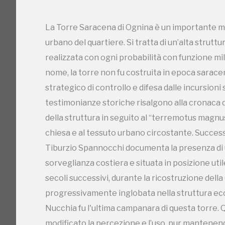
Tiburzio Spannocchi documenta la presenza di un
sorveglianza costiera e situata in posizione utile
La Torre Saracena di Ognina è un importante m
secoli successivi, durante la ricostruzione dell
urbano del quartiere. Si tratta di un’alta struttura
progressivamente inglobata nella struttura ecc
realizzata con ogni probabilità con funzione mil
Nucchia fu l'ultima campanara di questa torre.
nome, la torre non fu costruita in epoca sarace
modificato la percezione e l’uso, pur mantenendo
strategico di controllo e difesa dalle incursioni
torre sono presenti graffiti incisi sulle pareti, 
testimonianze storiche risalgono alla cronaca de
sembra comparire il termine “tuccu”, utilizzato 
della struttura in seguito al “terremotus magnu
riferimenti simbolici al fuoco, forse interpretab
chiesa e al tessuto urbano circostante. Success
distruttivi, che devono essere urgentemente val
Tiburzio Spannocchi documenta la presenza di un
Torre Saracena è ancora conservata e ben ricono
sorveglianza costiera e situata in posizione utile
adeguatamente valorizzata né completamente m
secoli successivi, durante la ricostruzione dell
tra presenza monumentale e limitata fruibilità, 
progressivamente inglobata nella struttura ecc
di restauro conservativo e di consolidamento str
Nucchia fu l'ultima campanara di questa torre.
ma anche lo studio approfondito dei suoi elementi
modificato la percezione e l’uso, pur mantenendo