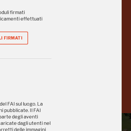
a
Pinacoteca
oduli firmati
Agnelli
-25%
-20%
caricamenti effettuati
Torino
I FIRMATI
Collezione
Peggy
-23%
-14%
Guggenheim
Venezia
a
-20%
del FAI sul luogo. La
 pubblicate. Il FAI
 parte degli aventi
caricate dagli utenti nel
orretti delle immagini