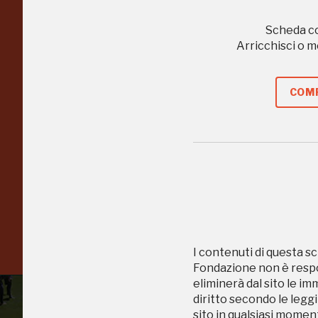
Regalati 365 giorni di
Scheda c
arte e cultura
Arricchisci o 
nell'Italia più bella,
COMP
risparmiando.
ISCRIVITI AL FAI
Scopri tutte le opportunità riservate agli iscritti
I contenuti di questa sc
Fondazione non è respon
eliminerà dal sito le im
diritto secondo le leggi
sito in qualsiasi momen