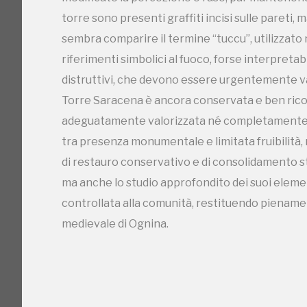
controllata alla comunità, restituendo piename
torre sono presenti graffiti incisi sulle pareti, 
medievale di Ognina.
sembra comparire il termine “tuccu”, utilizzato 
riferimenti simbolici al fuoco, forse interpretab
distruttivi, che devono essere urgentemente val
Torre Saracena è ancora conservata e ben ricono
adeguatamente valorizzata né completamente m
tra presenza monumentale e limitata fruibilità, 
di restauro conservativo e di consolidamento str
C
ma anche lo studio approfondito dei suoi elementi
controllata alla comunità, restituendo piename
medievale di Ognina.