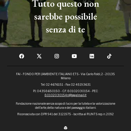
Tutto questo non
sarebbe possibile
senza di te
FAI - FONDO PER L'AMBIENTE ITALIANO ETS - Via Carlo Foldi, 2 - 20135
Milano
Tel. 02 4676151 - Fax 02 48193631
P.I.: 04358650150 - C.F.: 80102030154 - PEC:
80102030154ri@legalmail.it
Fondazione nazionale senza scopo di lucro per la tutela e la valorizzazione
dell'arte, della natura e del paesaggio italiani.
Riconosciuta con DPR 941 del 3.12.1975 - Iscritta al RUNTS rep. n. 2092