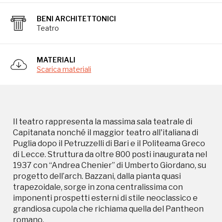
BENI ARCHITETTONICI
Teatro
MATERIALI
Campagne in corso in questo
Scarica materiali
luogo
Il teatro rappresenta la massima sala teatrale di
Capitanata nonché il maggior teatro all'italiana di
Puglia dopo il Petruzzelli di Bari e il Politeama Greco
di Lecce. Struttura da oltre 800 posti inaugurata nel
1937 con “Andrea Chenier” di Umberto Giordano, su
I Luoghi del Cuore
progetto dell’arch. Bazzani, dalla pianta quasi
trapezoidale, sorge in zona centralissima con
imponenti prospetti esterni di stile neoclassico e
grandiosa cupola che richiama quella del Pantheon
romano.