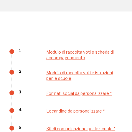
Museo Cappell
Sansevero
Napoli
Palazzo Strozzi
Ingresso gratuito
Firenze
nei Beni FAI tutto l'anno
1
Modulo di raccolta voti e scheda di
accompagnamento
Gallerie d’Itali
Milano
Gratis
2
Modulo di raccolta voti e istruzioni
per le scuole
3
Formati social da personalizzare *
4
Locandine da personalizzare *
Tutto questo non
5
Kit di comunicazione per le scuole *