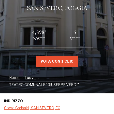
SAN SEVERO, FOGGIA
4,398°
5
POSTO
VOTI
VOTA CON 1 CLIC
INDIRIZZO
Home
Luoghi
Corso Garibaldi, SAN SEVERO, FG
TEATRO COMUNALE “GIUSEPPE VERDI”
INDIRIZZO
Corso Garibaldi, SAN SEVERO, FG