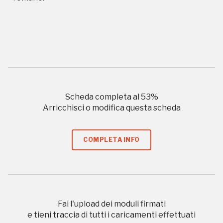
Storico campagne in questo
luogo
Giornate FAI di Primavera
Scheda completa al
53
%
Arricchisci o modifica questa scheda
I Luoghi del Cuore
COMPLETA INFO
2015
2016, 2018, 2020, 2022
Registrati alla newsletter
Fai l'upload dei moduli firmati
e tieni traccia di tutti i caricamenti effettuati