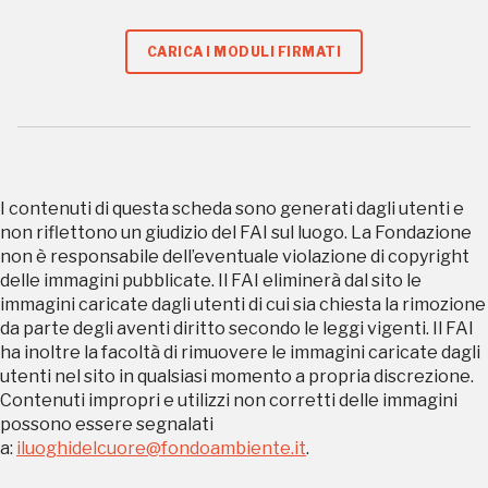
Accedi alle informazioni per te più interessanti,
a quelle inerenti i luoghi più vicini e gli eventi
CARICA I MODULI FIRMATI
organizzati
REGISTRATI
I contenuti di questa scheda sono generati dagli utenti e
non riflettono un giudizio del FAI sul luogo. La Fondazione
non è responsabile dell’eventuale violazione di copyright
Regalati 365 giorni di arte e cultura nell'Italia
delle immagini pubblicate. Il FAI eliminerà dal sito le
immagini caricate dagli utenti di cui sia chiesta la rimozione
più bella, risparmiando.
da parte degli aventi diritto secondo le leggi vigenti. Il FAI
ha inoltre la facoltà di rimuovere le immagini caricate dagli
ISCRIVITI AL FAI
utenti nel sito in qualsiasi momento a propria discrezione.
Contenuti impropri e utilizzi non corretti delle immagini
Scopri tutte le opportunità riservate agli iscritti
possono essere segnalati
a:
iluoghidelcuore@fondoambiente.it
.