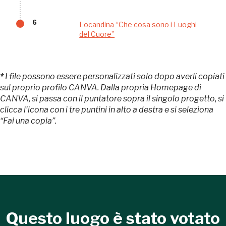
sarebbe possibile
6
Locandina “Che cosa sono i Luoghi
senza di te
del Cuore”
*
I file possono essere personalizzati solo dopo averli copiati
sul proprio profilo CANVA. Dalla propria Homepage di
CANVA, si passa con il puntatore sopra il singolo progetto, si
clicca l’icona con i tre puntini in alto a destra e si seleziona
FAI - FONDO PER L'AMBIENTE ITALIANO ETS - Via Carlo Foldi, 2 - 20135
“Fai una copia”.
Milano
Tel. 02 4676151 - Fax 02 48193631
P.I.: 04358650150 - C.F.: 80102030154 - PEC:
80102030154ri@legalmail.it
Fondazione nazionale senza scopo di lucro per la tutela e la valorizzazione
dell'arte, della natura e del paesaggio italiani.
Riconosciuta con DPR 941 del 3.12.1975 - Iscritta al RUNTS rep. n. 2092
Questo luogo è stato votato