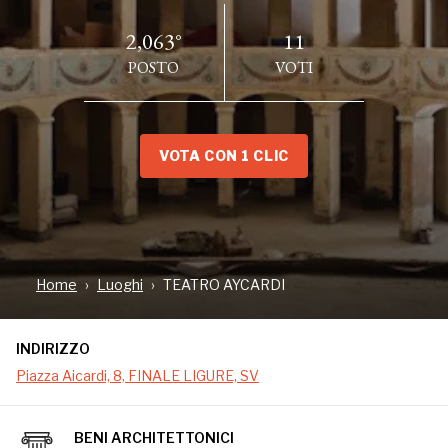
2,063°
11
POSTO
VOTI
VOTA CON 1 CLIC
INDIRIZZO
Piazza Aicardi, 8, FINALE LIGURE, SV
LUOGO ACCESSIBILE
Home
Luoghi
TEATRO AYCARDI
INDIRIZZO
Piazza Aicardi, 8, FINALE LIGURE, SV
BENI ARCHITETTONICI