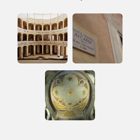
Accedi alle informazioni per te più interessanti,
a quelle inerenti i luoghi più vicini e gli eventi
organizzati
REGISTRATI
Regalati 365 giorni di arte e cultura nell'Italia
più bella, risparmiando.
ISCRIVITI AL FAI
Scopri tutte le opportunità riservate agli iscritti
Museo Cappell