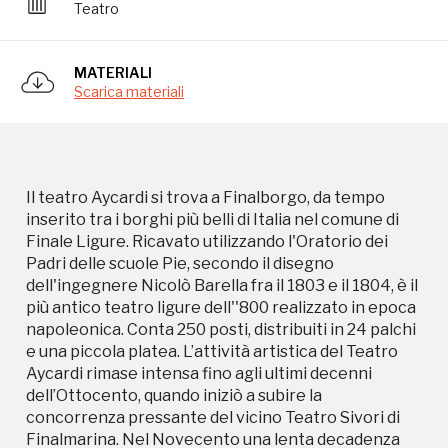
Teatro
MATERIALI
Scarica materiali
Campagne in corso in questo
luogo
Il teatro Aycardi si trova a Finalborgo, da tempo
inserito tra i borghi più belli di Italia nel comune di
Finale Ligure. Ricavato utilizzando l'Oratorio dei
Padri delle scuole Pie, secondo il disegno
dell'ingegnere Nicolò Barella fra il 1803 e il 1804, è il
più antico teatro ligure dell''800 realizzato in epoca
napoleonica. Conta 250 posti, distribuiti in 24 palchi
I Luoghi del Cuore
e una piccola platea. L’attività artistica del Teatro
Aycardi rimase intensa fino agli ultimi decenni
dell’Ottocento, quando iniziò a subire la
concorrenza pressante del vicino Teatro Sivori di
Finalmarina. Nel Novecento una lenta decadenza