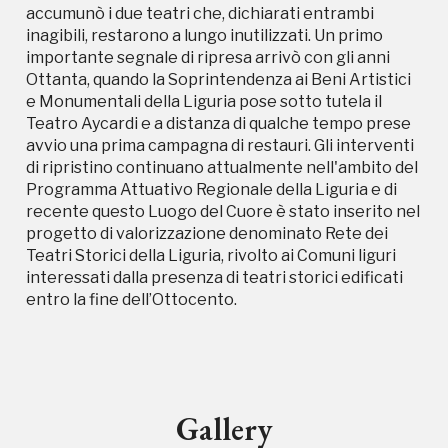
Storico campagne in questo
accumunò i due teatri che, dichiarati entrambi
inagibili, restarono a lungo inutilizzati. Un primo
luogo
importante segnale di ripresa arrivò con gli anni
Ottanta, quando la Soprintendenza ai Beni Artistici
e Monumentali della Liguria pose sotto tutela il
Teatro Aycardi e a distanza di qualche tempo prese
avvio una prima campagna di restauri. Gli interventi
Giornate FAI di Primavera
di ripristino continuano attualmente nell'ambito del
Programma Attuativo Regionale della Liguria e di
recente questo Luogo del Cuore è stato inserito nel
I Luoghi del Cuore
progetto di valorizzazione denominato Rete dei
Teatri Storici della Liguria, rivolto ai Comuni liguri
interessati dalla presenza di teatri storici edificati
2014, 2023
entro la fine dell’Ottocento.
2003, 2004, 2014, 2016, 2018, 2020, 2022
Registrati alla newsletter
Gallery