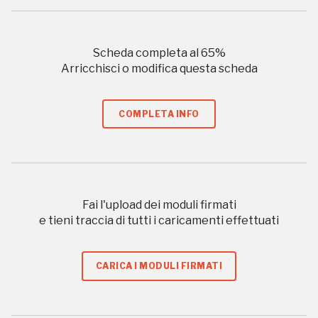
Sansevero
Napoli
Scheda completa al
65
%
Arricchisci o modifica questa scheda
Palazzo Strozzi
Ingresso gratuito
Firenze
nei Beni FAI tutto l'anno
COMPLETA INFO
Gallerie d’Itali
Milano
Gratis
Fai l'upload dei moduli firmati
e tieni traccia di tutti i caricamenti effettuati
CARICA I MODULI FIRMATI
Tutto questo non