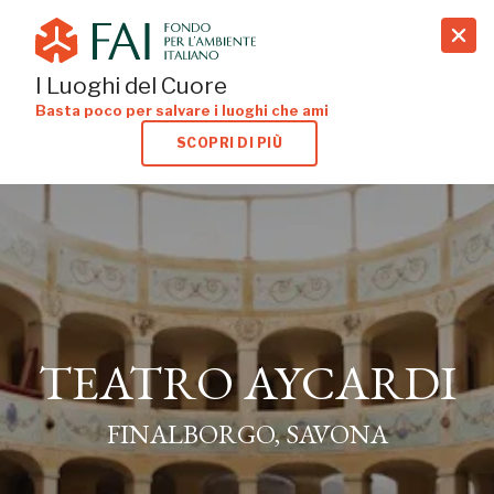
search
I Luoghi del Cuore
Basta poco per salvare i luoghi che ami
SCOPRI DI PIÙ
TEATRO AYCARDI
FINALBORGO, SAVONA
TEATRO AYCARDI
FINALBORGO, SAVONA