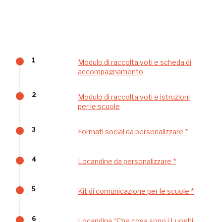
Palazzo Strozzi
Ingresso gratuito
Firenze
nei Beni FAI tutto l'anno
1
Modulo di raccolta voti e scheda di
Gallerie d’Itali
accompagnamento
Milano
Gratis
2
Modulo di raccolta voti e istruzioni
per le scuole
3
Formati social da personalizzare *
4
Locandine da personalizzare *
Tutto questo non
5
Kit di comunicazione per le scuole *
sarebbe possibile
6
Locandina “Che cosa sono i Luoghi