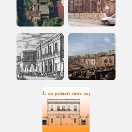
luogo
I Luoghi del Cuore
2020, 2022
News
Attualità
NEWS
I Luoghi del Cuore 2022: la
classifica provvisoria nel Sud