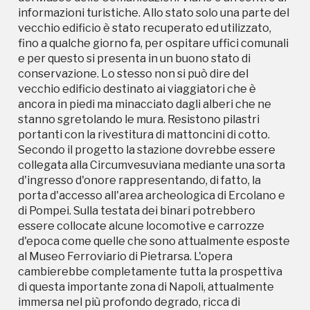
informazioni turistiche. Allo stato solo una parte del
di Pompei. Sulla testata dei binari potrebbero
vecchio edificio è stato recuperato ed utilizzato,
essere collocate alcune locomotive e carrozze
fino a qualche giorno fa, per ospitare uffici comunali
d'epoca come quelle che sono attualmente esposte
e per questo si presenta in un buono stato di
al Museo Ferroviario di Pietrarsa. L'opera
conservazione. Lo stesso non si può dire del
cambierebbe completamente tutta la prospettiva
vecchio edificio destinato ai viaggiatori che è
di questa importante zona di Napoli, attualmente
ancora in piedi ma minacciato dagli alberi che ne
immersa nel più profondo degrado, ricca di
stanno sgretolando le mura. Resistono pilastri
testimonianze storico-artistiche che hanno
portanti con la rivestitura di mattoncini di cotto.
caratterizzato otto secoli di storia con avvenimenti
Secondo il progetto la stazione dovrebbe essere
che hanno avuto un eco che ha travalicato i confini
collegata alla Circumvesuviana mediante una sorta
del nostro paese. Basti pensare alla vicenda di
d'ingresso d'onore rappresentando, di fatto, la
Corradino di Svevia, decapitato in piazza Mercato,
porta d'accesso all'area archeologica di Ercolano e
alla rivolta di Masaniello, alla rivoluzione del '99 ed
di Pompei. Sulla testata dei binari potrebbero
alla controrivoluzione guidata dal Cardinale Ruffo,
essere collocate alcune locomotive e carrozze
che pure tanti morti ed esecuzioni ebbero come
d'epoca come quelle che sono attualmente esposte
teatro la solita Piazza Mercato
al Museo Ferroviario di Pietrarsa. L'opera
cambierebbe completamente tutta la prospettiva
di questa importante zona di Napoli, attualmente
immersa nel più profondo degrado, ricca di