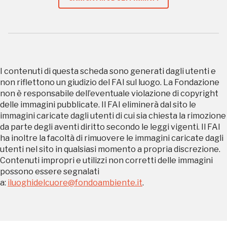
organizzati
REGISTRATI
I contenuti di questa scheda sono generati dagli utenti e
non riflettono un giudizio del FAI sul luogo. La Fondazione
non è responsabile dell’eventuale violazione di copyright
Regalati 365 giorni di arte e cultura nell'Italia
delle immagini pubblicate. Il FAI eliminerà dal sito le
più bella, risparmiando.
immagini caricate dagli utenti di cui sia chiesta la rimozione
da parte degli aventi diritto secondo le leggi vigenti. Il FAI
ha inoltre la facoltà di rimuovere le immagini caricate dagli
ISCRIVITI AL FAI
utenti nel sito in qualsiasi momento a propria discrezione.
Contenuti impropri e utilizzi non corretti delle immagini
Scopri tutte le opportunità riservate agli iscritti
possono essere segnalati
a:
iluoghidelcuore@fondoambiente.it
.
Museo Cappell
Sansevero
Napoli