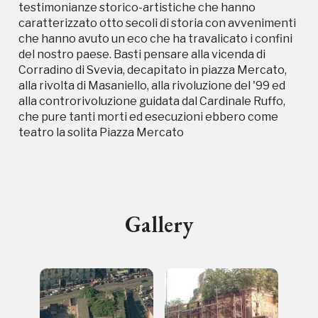
testimonianze storico-artistiche che hanno
caratterizzato otto secoli di storia con avvenimenti
che hanno avuto un eco che ha travalicato i confini
del nostro paese. Basti pensare alla vicenda di
Campagne in corso in questo
Corradino di Svevia, decapitato in piazza Mercato,
alla rivolta di Masaniello, alla rivoluzione del '99 ed
luogo
alla controrivoluzione guidata dal Cardinale Ruffo,
che pure tanti morti ed esecuzioni ebbero come
teatro la solita Piazza Mercato
Gallery
I Luoghi del Cuore
Storico campagne in questo