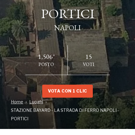
PORTICI
PORTICI
NAPOLI
NAPOLI
1,506°
15
POSTO
VOTI
VOTA CON 1 CLIC
Home
Luoghi
INDIRIZZO
STAZIONE BAYARD - LA STRADA DI FERRO NAPOLI -
Corso Giuseppe Garibaldi, 390, NAPOLI, NA
PORTICI