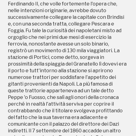
Ferdinando II, che volle fortemente l'opera che,
queste trattorie apparteneva ad un tale detto
nelle intenzioni originarie, avrebbe dovuto
Peppe 'o Fuosso, che salì agli onori della cronaca
successivamente collegare la capitale con Brindisi
perché in realtà l'attività serviva per coprire il
e, con una seconda tratta, collegare Pescara e
contrabbando che il titolare svolgeva profittando
Foggia. Fu tale la curiosità dei napoletani misto ad
del fatto che la sua taverna era adiacente e
orgoglio che nei primi due mesi di esercizio la
comunicante con il palazzo del direttore dei Dazi
ferrovia, nonostante avesse un solo binario,
indiretti. Il 7 settembre del 1860 accadde un altro
registrò un movimento di 130 mila viaggiatori. La
episodio eccezionale. Proveniente da Salerno
stazione di Portici, come detto, sorgeva in
giungeva a Napoli Giuseppe Garibaldi percorrendo
prossimità della spiaggia del Granatello lì dovevi era
l'ultimo tratto sulla ferrovia Napoli-Portici. Alla
il porto e tutt'intorno alla stazione si aprirono
caduta dei Borbone e dopo alcuni anni di abbandono
numerose trattori per soddisfare l'appetito dei
la vecchia stazione Bayard, pur restando nella
gitanti provenienti da Napoli. La più famosa di
proprietà delle Ferrovie dello Stato, cambiò
queste trattorie apparteneva ad un tale detto
destinazione d'uso e fu assegnata al Dopolavoro
Peppe 'o Fuosso, che salì agli onori della cronaca
Ferroviario che nella sede napoletana volle
perché in realtà l'attività serviva per coprire il
realizzare un Teatro che chiamò Italia. La
contrabbando che il titolare svolgeva profittando
candidatura a I luoghi del Cuore nasce come
del fatto che la sua taverna era adiacente e
ulteriore tentativo della Associazione Informazione
comunicante con il palazzo del direttore dei Dazi
Giovani Europa per evitare di perderne la memoria.
indiretti. Il 7 settembre del 1860 accadde un altro
Già oggi, se chiedete in giro, nessuno sa dirvi che