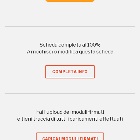
Italia
2022-07-19
Abbiamo unito i voti digitali alle prime raccolte cartacee. I tre luoghi
più votati nella classifica nazionale sono tutti al Sud Italia....
Scheda completa al
100
%
Arricchisci o modifica questa scheda
COMPLETA INFO
Registrati alla newsletter
Fai l'upload dei moduli firmati
e tieni traccia di tutti i caricamenti effettuati
Accedi alle informazioni per te più interessanti,
a quelle inerenti i luoghi più vicini e gli eventi
CARICA I MODULI FIRMATI