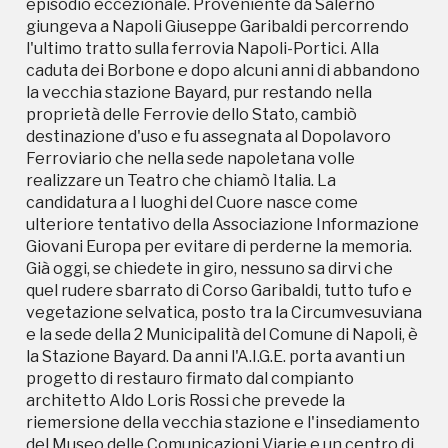
episodio eccezionale. Proveniente da Salerno
quel rudere sbarrato di Corso Garibaldi, tutto tufo e
giungeva a Napoli Giuseppe Garibaldi percorrendo
vegetazione selvatica, posto tra la Circumvesuviana
l'ultimo tratto sulla ferrovia Napoli-Portici. Alla
e la sede della 2 Municipalità del Comune di Napoli, è
caduta dei Borbone e dopo alcuni anni di abbandono
la Stazione Bayard. Da anni l'A.I.G.E. porta avanti un
la vecchia stazione Bayard, pur restando nella
progetto di restauro firmato dal compianto
proprietà delle Ferrovie dello Stato, cambiò
architetto Aldo Loris Rossi che prevede la
destinazione d'uso e fu assegnata al Dopolavoro
riemersione della vecchia stazione e l'insediamento
Ferroviario che nella sede napoletana volle
del Museo delle Comunicazioni Viarie e un centro di
realizzare un Teatro che chiamò Italia. La
informazioni turistiche. Allo stato solo una parte del
candidatura a I luoghi del Cuore nasce come
vecchio edificio è stato recuperato ed utilizzato,
ulteriore tentativo della Associazione Informazione
fino a qualche giorno fa, per ospitare uffici comunali
Giovani Europa per evitare di perderne la memoria.
e per questo si presenta in un buono stato di
Già oggi, se chiedete in giro, nessuno sa dirvi che
conservazione. Lo stesso non si può dire del
quel rudere sbarrato di Corso Garibaldi, tutto tufo e
vecchio edificio destinato ai viaggiatori che è
vegetazione selvatica, posto tra la Circumvesuviana
ancora in piedi ma minacciato dagli alberi che ne
e la sede della 2 Municipalità del Comune di Napoli, è
stanno sgretolando le mura. Resistono pilastri
la Stazione Bayard. Da anni l'A.I.G.E. porta avanti un
portanti con la rivestitura di mattoncini di cotto.
progetto di restauro firmato dal compianto
Secondo il progetto la stazione dovrebbe essere
architetto Aldo Loris Rossi che prevede la
collegata alla Circumvesuviana mediante una sorta
riemersione della vecchia stazione e l'insediamento
d'ingresso d'onore rappresentando, di fatto, la
del Museo delle Comunicazioni Viarie e un centro di
porta d'accesso all'area archeologica di Ercolano e