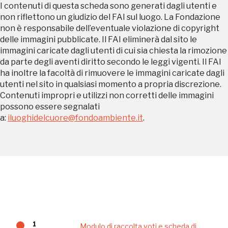
organizzati
I contenuti di questa scheda sono generati dagli utenti e
non riflettono un giudizio del FAI sul luogo. La Fondazione
non è responsabile dell’eventuale violazione di copyright
delle immagini pubblicate. Il FAI eliminerà dal sito le
immagini caricate dagli utenti di cui sia chiesta la rimozione
REGISTRATI
da parte degli aventi diritto secondo le leggi vigenti. Il FAI
ha inoltre la facoltà di rimuovere le immagini caricate dagli
utenti nel sito in qualsiasi momento a propria discrezione.
Contenuti impropri e utilizzi non corretti delle immagini
Regalati 365 giorni di arte e cultura nell'Italia
possono essere segnalati
più bella, risparmiando.
a:
iluoghidelcuore@fondoambiente.it
.
ISCRIVITI AL FAI
Scopri tutte le opportunità riservate agli iscritti
Museo Cappell
Sansevero
1
Modulo di raccolta voti e scheda di
Napoli