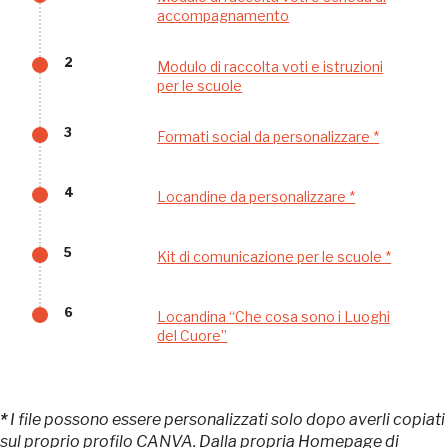
accompagnamento
Palazzo Strozzi
2
Modulo di raccolta voti e istruzioni
Ingresso gratuito
per le scuole
Firenze
nei Beni FAI tutto l'anno
3
Formati social da personalizzare *
Gallerie d’Itali
Milano
Gratis
4
Locandine da personalizzare *
5
Kit di comunicazione per le scuole *
6
Locandina “Che cosa sono i Luoghi
del Cuore”
Tutto questo non
sarebbe possibile
*
I file possono essere personalizzati solo dopo averli copiati
sul proprio profilo CANVA. Dalla propria Homepage di