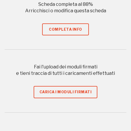
Scheda completa al
88
%
Arricchisci o modifica questa scheda
Storico campagne in questo
luogo
COMPLETA INFO
I Luoghi del Cuore
Fai l'upload dei moduli firmati
e tieni traccia di tutti i caricamenti effettuati
CARICA I MODULI FIRMATI
2014, 2016, 2018, 2020, 2022
Registrati alla newsletter
Accedi alle informazioni per te più interessanti,
a quelle inerenti i luoghi più vicini e gli eventi