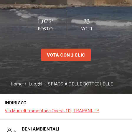
1,079°
23
POSTO
VOTI
VOTA CON 1 CLIC
INDIRIZZO
Via Mura di Tramontana Ovest, 112, TRAPANI, TP
Home
Luoghi
SPIAGGIA DELLE BOTTEGHELLE
INDIRIZZO
Una spiaggia stupenda recuperata pochi anni fa ed
ora nuovamente abbandonata, sporca e
Via Mura di Tramontana Ovest, 112, TRAPANI, TP
trascurata..... incredibile come si possa essere ciechi
davanti ad una tale bellezza.
BENI AMBIENTALI