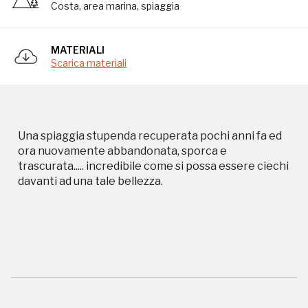
Costa, area marina, spiaggia
MATERIALI
Scarica materiali
Campagne in corso in questo
Una spiaggia stupenda recuperata pochi anni fa ed
luogo
ora nuovamente abbandonata, sporca e
trascurata..... incredibile come si possa essere ciechi
davanti ad una tale bellezza.
I Luoghi del Cuore