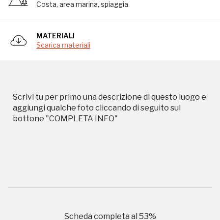
Costa, area marina, spiaggia
Campagne in corso in questo
MATERIALI
luogo
Scarica materiali
Scrivi tu per primo una descrizione di questo luogo e
aggiungi qualche foto cliccando di seguito sul
bottone "COMPLETA INFO"
I Luoghi del Cuore
Storico campagne in questo
luogo
Scheda completa al
53
%