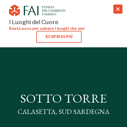
search
I Luoghi del Cuore
Basta poco per salvare i luoghi che ami
SCOPRI DI PIÙ
SOTTO TORRE
CALASETTA, SUD SARDEGNA
SOTTO TORRE
CALASETTA, SUD SARDEGNA