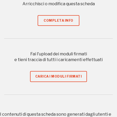
Arricchisci o modifica questa scheda
I Luoghi del Cuore
COMPLETA INFO
2010, 2016, 2018, 2020, 2022
Fai l'upload dei moduli firmati
Registrati alla newsletter
e tieni traccia di tutti i caricamenti effettuati
Accedi alle informazioni per te più interessanti,
CARICA I MODULI FIRMATI
a quelle inerenti i luoghi più vicini e gli eventi
organizzati
I contenuti di questa scheda sono generati dagli utenti e
REGISTRATI