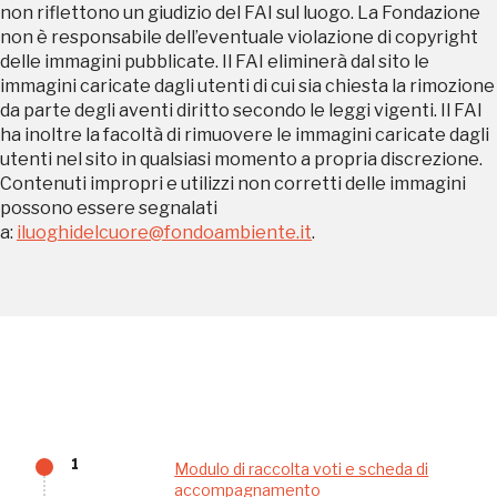
non riflettono un giudizio del FAI sul luogo. La Fondazione
non è responsabile dell’eventuale violazione di copyright
delle immagini pubblicate. Il FAI eliminerà dal sito le
Regalati 365 giorni di arte e cultura nell'Italia
immagini caricate dagli utenti di cui sia chiesta la rimozione
da parte degli aventi diritto secondo le leggi vigenti. Il FAI
più bella, risparmiando.
ha inoltre la facoltà di rimuovere le immagini caricate dagli
utenti nel sito in qualsiasi momento a propria discrezione.
ISCRIVITI AL FAI
Contenuti impropri e utilizzi non corretti delle immagini
possono essere segnalati
Scopri tutte le opportunità riservate agli iscritti
a:
iluoghidelcuore@fondoambiente.it
.
Museo Cappell
Sansevero
Napoli
Palazzo Strozzi
Ingresso gratuito
Firenze
1
Modulo di raccolta voti e scheda di
nei Beni FAI tutto l'anno
accompagnamento