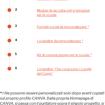
Gallerie d’Itali
2
Modulo di raccolta voti e istruzioni
Milano
Gratis
per le scuole
3
Formati social da personalizzare *
4
Locandine da personalizzare *
5
Kit di comunicazione per le scuole *
Tutto questo non
sarebbe possibile
6
Locandina “Che cosa sono i Luoghi
del Cuore”
senza di te
*
I file possono essere personalizzati solo dopo averli copiati
sul proprio profilo CANVA. Dalla propria Homepage di
CANVA, si passa con il puntatore sopra il singolo progetto, si