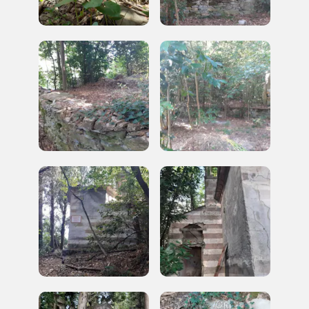
organizzati
REGISTRATI
Regalati 365 giorni di arte e cultura nell'Italia
più bella, risparmiando.
ISCRIVITI AL FAI
Scopri tutte le opportunità riservate agli iscritti
Museo Cappell
Sansevero
Napoli