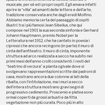
cipressi che ancora recingono (in parte) il muro di
musicale, per sé ed i propri ospiti. Egli amava infatti
cinta dell’anfiteatro. Il muro di cinta, imponente
aprire la “villa” ad amanti delle lettere e dell’arte,
struttura ad arco realizzata a secco ha subito nei
tradizione conservata anche dagli eredi Molfino.
primi mesi dell’anno crolli consistenti. I resti del
Abbiamo memoria certa del passaggio di ospiti
“teatrino di verzura” a pianta ogivale dove si
illustri: tra i più famosi Jean Sibelius, che qui
svolgevano rappresentazioni scritte dai padroni di
compose nel 1901 la sua seconda sinfonia e Gerhard
casa, mostrano ancora due colonne ai lati della
Johann Hauptmann, premio Nobel per la
ribalta, con l’intitolazione, ma i muri a secco
Letteratura nel 1912, che ha cantato in poesia i
dell’intera struttura mostrano gravi segni di
cipressi che ancora recingono (in parte) il muro di
progressivo cedimento. Proscenio e platea sono
cinta dell’anfiteatro. Il muro di cinta, imponente
ormai coperti da grossi arbusti e da fitta
struttura ad arco realizzata a secco ha subito nei
vegetazione non più curata. Poco più in alto
primi mesi dell’anno crolli consistenti. I resti del
dell’anfiteatro si trova la chiesetta di San Francesco
“teatrino di verzura” a pianta ogivale dove si
Saverio, edificata nel 1688 come cappella della Villa
svolgevano rappresentazioni scritte dai padroni di
Molfino. La chiesetta rivela ancora le eleganti linee
casa, mostrano ancora due colonne ai lati della
architettoniche liguri, con la facciata a strisce
ribalta, con l’intitolazione, ma i muri a secco
chiaroscure alternate e il minuscolo campanile.
dell’intera struttura mostrano gravi segni di
Anche se di proprietà privata, è stata dichiarata di
progressivo cedimento. Proscenio e platea sono
interesse particolarmente importante ai sensi della
ormai coperti da grossi arbusti e da fitta
legge 1089/1939 sulla tutela delle cose di interesse
vegetazione non più curata. Poco più in alto