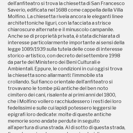
storico-artistico, con decreto del settembre 1998
dell’anfiteatro si trova la chiesetta di San Francesco
da parte del Ministero dei Beni Culturali e
Saverio, edificata nel 1688 come cappella della Villa
Ambientali. Eppure, le condizioni in cui oggi si trova
Molfino. La chiesetta rivela ancora le eleganti linee
la chiesetta sono allarmanti: l’immobile sta
architettoniche liguri, con la facciata a strisce
crollando. Sul fianco orientale dell’anfiteatro si
chiaroscure alternate e il minuscolo campanile.
trovavano le tombe più antiche del ben noto
Anche se di proprietà privata, è stata dichiarata di
cimitero dei cani, risalente ai primi anni del 1800,
interesse particolarmente importante ai sensi della
che i Molfino vollero racchiudessero i resti dei loro
legge 1089/1939 sulla tutela delle cose di interesse
fedelissimi e sulle cui lapidi potessero leggersi le
storico-artistico, con decreto del settembre 1998
epigrafi loro dedicate: molte di queste antiche
da parte del Ministero dei Beni Culturali e
memorie sono andate perdute in seguito
Ambientali. Eppure, le condizioni in cui oggi si trova
all’apertura di una strada. Al di sotto di questa strada,
la chiesetta sono allarmanti: l’immobile sta
fino ad una piccola sorgente e ai ruderi di una
crollando. Sul fianco orientale dell’anfiteatro si
vecchia foresteria, si trovano le tombe più recenti,
trovavano le tombe più antiche del ben noto
con le memorie non solo di cani, ma anche di altri
cimitero dei cani, risalente ai primi anni del 1800,
amici del cuore come gatti e conigli, un luogo del
che i Molfino vollero racchiudessero i resti dei loro
cuore reso però ancora più triste dal grave stato di
fedelissimi e sulle cui lapidi potessero leggersi le
abbandono e dagli evidenti atti di vandalismo. Poco
epigrafi loro dedicate: molte di queste antiche
oltre si può accedere al sentiero naturalistico di
memorie sono andate perdute in seguito
Gravero, il borgo “fantasma” formato da gruppi di
all’apertura di una strada. Al di sotto di questa strada,
case ora abbandonate, che testimoniano il primo