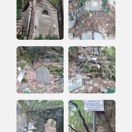
Palazzo Strozzi
Ingresso gratuito
Firenze
nei Beni FAI tutto l'anno
Gallerie d’Itali
Milano
Gratis
Tutto questo non
sarebbe possibile