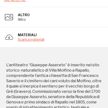
ALTRO
Altro
L’anfiteatro “Giuseppe Assereto” è inserito nel sito
storico-naturalistico di Villa Molfino a Rapallo,
comprendente l’antica chiesetta di San Francesco
MATERIALI
Saverio e il cimitero dei cani voluto dai Molfino, oltre
Scarica materiali
il quale si inerpica il sentiero per il vecchio borgo di
Grè (Gravero). Commissionato verso la fine del 1700
da Giuseppe Assereto, senatore della Repubblica di
Genova e primo sindaco di Rapallo nel 1805, come
spazio di intrattenimento artistico, teatrale e
L’anfiteatro “Giuseppe Assereto” è inserito nel sito
musicale, per sé ed i propri ospiti. Egli amava infatti
storico-naturalistico di Villa Molfino a Rapallo,
aprire la “villa” ad amanti delle lettere e dell’arte,
comprendente l’antica chiesetta di San Francesco
tradizione conservata anche dagli eredi Molfino.
Saverio e il cimitero dei cani voluto dai Molfino, oltre
Abbiamo memoria certa del passaggio di ospiti
il quale si inerpica il sentiero per il vecchio borgo di
illustri: tra i più famosi Jean Sibelius, che qui
Grè (Gravero). Commissionato verso la fine del 1700
compose nel 1901 la sua seconda sinfonia e Gerhard
da Giuseppe Assereto, senatore della Repubblica di
Johann Hauptmann, premio Nobel per la
Genova e primo sindaco di Rapallo nel 1805, come
Letteratura nel 1912, che ha cantato in poesia i
spazio di intrattenimento artistico, teatrale e