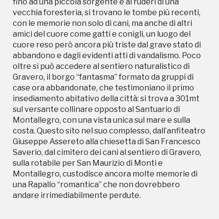
fino ad una piccola sorgente e ai ruderi di una
insediamento abitativo della città: si trova a 301mt
vecchia foresteria, si trovano le tombe più recenti,
sul versante collinare opposto al Santuario di
con le memorie non solo di cani, ma anche di altri
Montallegro, con una vista unica sul mare e sulla
amici del cuore come gatti e conigli, un luogo del
costa. Questo sito nel suo complesso, dall’anfiteatro
cuore reso però ancora più triste dal grave stato di
Giuseppe Assereto alla chiesetta di San Francesco
abbandono e dagli evidenti atti di vandalismo. Poco
Saverio, dal cimitero dei cani al sentiero di Gravero,
oltre si può accedere al sentiero naturalistico di
sulla rotabile per San Maurizio di Monti e
Gravero, il borgo “fantasma” formato da gruppi di
Montallegro, custodisce ancora molte memorie di
case ora abbandonate, che testimoniano il primo
una Rapallo “romantica” che non dovrebbero
insediamento abitativo della città: si trova a 301mt
andare irrimediabilmente perdute.
sul versante collinare opposto al Santuario di
Montallegro, con una vista unica sul mare e sulla
costa. Questo sito nel suo complesso, dall’anfiteatro
Giuseppe Assereto alla chiesetta di San Francesco
Saverio, dal cimitero dei cani al sentiero di Gravero,
sulla rotabile per San Maurizio di Monti e
Montallegro, custodisce ancora molte memorie di
una Rapallo “romantica” che non dovrebbero
andare irrimediabilmente perdute.
Campagne in corso in questo