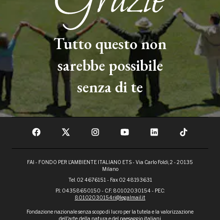
Tutto questo non
sarebbe possibile
senza di te
FAI - FONDO PER L'AMBIENTE ITALIANO ETS - Via Carlo Foldi, 2 - 20135
Milano
Tel. 02 4676151 - Fax 02 48193631
P.I.: 04358650150 - C.F.: 80102030154 - PEC:
80102030154ri@legalmail.it
Fondazione nazionale senza scopo di lucro per la tutela e la valorizzazione
dell'arte, della natura e del paesaggio italiani.