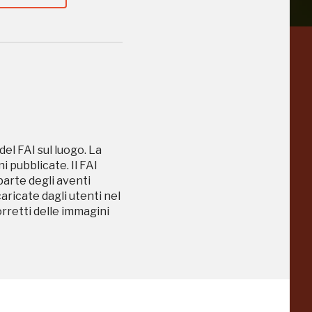
a
Pinacoteca
Agnelli
-25%
-20%
Torino
del FAI sul luogo. La
Collezione
 pubblicate. Il FAI
Peggy
 parte degli aventi
-23%
-14%
Guggenheim
caricate dagli utenti nel
orretti delle immagini
Venezia
a
-20%