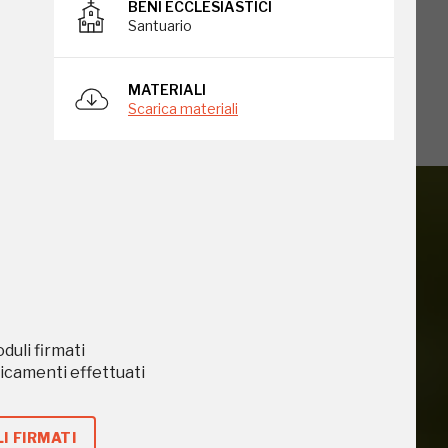
BENI ECCLESIASTICI
Santuario
MATERIALI
Scarica materiali
iù vicini e gli
oduli firmati
caricamenti effettuati
I FIRMATI