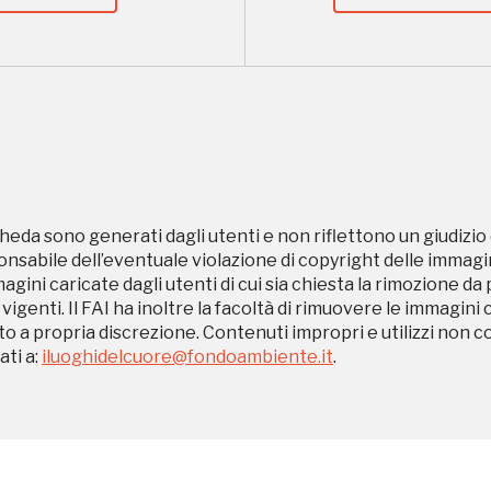
Museo Cappell
Sansevero
Napoli
heda sono generati dagli utenti e non riflettono un giudizio 
Ingresso
sabile dell’eventuale violazione di copyright delle immagini
Palazzo Strozzi
magini caricate dagli utenti di cui sia chiesta la rimozione da
gratuito
Firenze
 vigenti. Il FAI ha inoltre la facoltà di rimuovere le immagini 
to a propria discrezione. Contenuti impropri e utilizzi non c
nei Beni FAI tutto
ti a:
iluoghidelcuore@fondoambiente.it
.
l'anno
Gallerie d’Itali
Gratis
Milano