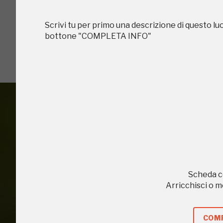
Scrivi tu per primo una descrizione di questo lu
I Luoghi del C
bottone "COMPLETA INFO"
2010, 2016, 2018
Accedi alle in
Scheda c
Arricchisci o 
COMP