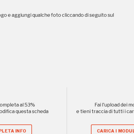
ogo e aggiungi qualche foto cliccando di seguito sul
uore
, 2020, 2022
Registrati alla newsletter
formazioni per te più interessanti, a quelle inerenti i luoghi p
eventi organizzati
ompleta al
53
%
Fai l'upload dei m
modifica questa scheda
e tieni traccia di tutti i 
REGISTRATI
LETA INFO
CARICA I MODUL