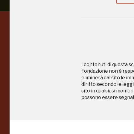
Regalati 365 giorni di
arte e cultura
nell'Italia più bella,
I contenuti di questa sc
risparmiando.
Fondazione non è respon
eliminerà dal sito le im
diritto secondo le leggi
sito in qualsiasi momen
ISCRIVITI AL FAI
possono essere segnala
Scopri tutte le opportunità riservate agli iscritti