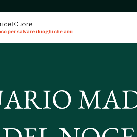
i del Cuore
co per salvare i luoghi che ami
MADONNA DEL
UARIO MA
DEL NOCE