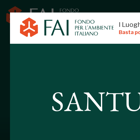
I Luogh
Basta po
SANTUARIO 
SANT
NOCE
GRANDATE, COMO