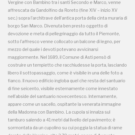
Vergine con Bambino tra i santi Secondo e Marco, venne
di fine seicento, visibile esternamente come innestato
affrescata da Gandolfino da Roreto (fine XIV – inizio XV
nell’abside del santuario novecentesco. Internamente,
sec.) sopra l’architrave dell’antica porta della cinta muraria di
appare come un sacello, ospitante la venerata immagine
borgo San Marco. Divenuta ben presto oggetto di
della Madonna con Bambino. La cupola si innalza sul
devozione e meta di pellegrinaggio da tutto il Piemonte,
tamburo salendo a 41 metri dal livello del pavimento; è
sotto l’affresco venne collocato un balcone di legno, per
sormontata da un cupolino su cui poggia la statua di rame
mezzo del quale i devoti potevano avvicinarsi
dorato della Vergine, alta 3,70 metri, opera di Augusto
maggiormente. Nel 1689, il Comune di Asti pensò di
Milani. L’altezza totale è di 50,20 metri.
costruire un tempietto che racchiudesse la porta, lasciando
www.madonnadelportone.net
libero il sottopassaggio, come è visibile in una delle foto a
fianco. Il nuovo edificio ingloba quel che resta del santuario
di fine seicento, visibile esternamente come innestato
nell’abside del santuario novecentesco. Internamente,
appare come un sacello, ospitante la venerata immagine
della Madonna con Bambino. La cupola si innalza sul
tamburo salendo a 41 metri dal livello del pavimento; è
Campagne in corso in questo
sormontata da un cupolino su cui poggia la statua di rame