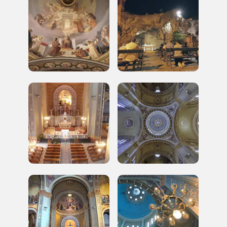
organizzati
REGISTRATI
Regalati 365 giorni di arte e cultura nell'Italia
più bella, risparmiando.
ISCRIVITI AL FAI
Scopri tutte le opportunità riservate agli iscritti
Museo Cappell
Sansevero
Napoli