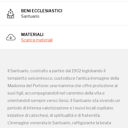
Madonna del Portone: una mamma che offre protezione ai
BENI ECCLESIASTICI
suoi figli, accompagnandoli nel cammino della vita e
Santuario
orientandoli sempre verso Gesù. Il Santuario sta vivendo un
periodo di intensa valorizzazione e i nuovi locali ospitano
iniziative di catechesi, di spiritualità e di fraternità.
MATERIALI
Scarica materiali
L’immagine venerata in Santuario, raffigurante la beata
Vergine con Bambino tra i santi Secondo e Marco, venne
affrescata da Gandolfino da Roreto (fine XIV – inizio XV
sec.) sopra l’architrave dell’antica porta della cinta muraria di
Il Santuario, costruito a partire dal 1902 inglobando il
borgo San Marco. Divenuta ben presto oggetto di
tempietto seicentesco, custodisce l’antica immagine della
devozione e meta di pellegrinaggio da tutto il Piemonte,
Madonna del Portone: una mamma che offre protezione ai
sotto l’affresco venne collocato un balcone di legno, per
suoi figli, accompagnandoli nel cammino della vita e
mezzo del quale i devoti potevano avvicinarsi
orientandoli sempre verso Gesù. Il Santuario sta vivendo un
maggiormente. Nel 1689, il Comune di Asti pensò di
periodo di intensa valorizzazione e i nuovi locali ospitano
costruire un tempietto che racchiudesse la porta, lasciando
iniziative di catechesi, di spiritualità e di fraternità.
libero il sottopassaggio, come è visibile in una delle foto a
L’immagine venerata in Santuario, raffigurante la beata
fianco. Il nuovo edificio ingloba quel che resta del santuario