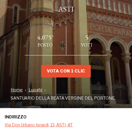
ASTI
4,075°
5
POSTO
VOTI
VOTA CON 1 CLIC
INDIRIZZO
Home
Luoghi
Via Don Urbano Isnardi, 13, ASTI, AT
SANTUARIO DELLA BEATA VERGINE DEL PORTONE
INDIRIZZO
Il Santuario, costruito a partire dal 1902 inglobando il
Via Don Urbano Isnardi, 13, ASTI, AT
tempietto seicentesco, custodisce l’antica immagine della