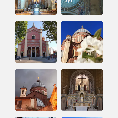
Palazzo Strozzi
Ingresso gratuito
Firenze
nei Beni FAI tutto l'anno
Gallerie d’Itali
Milano
Gratis
Tutto questo non
sarebbe possibile