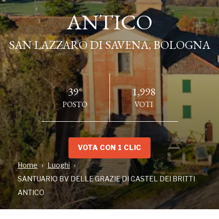
ANTICO
ANTICO
SAN LAZZARO DI SAVENA, BOLOGNA
SAN LAZZARO DI SAVENA, BOLOGNA
39°
1,998
POSTO
VOTI
VOTA CON 1 CLIC
Home
Luoghi
INDIRIZZO
SANTUARIO BV DELLE GRAZIE DI CASTEL DEI BRITTI
Via Castel de Britti, 39, SAN LAZZARO DI SAVENA, BO
ANTICO