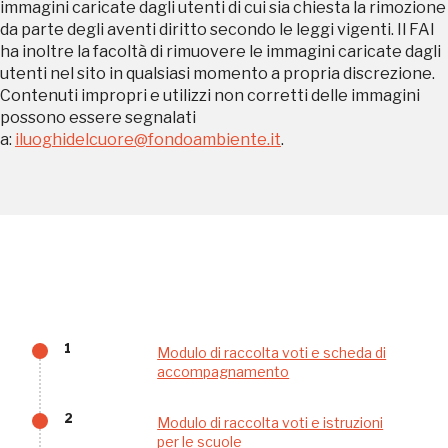
immagini caricate dagli utenti di cui sia chiesta la rimozione
da parte degli aventi diritto secondo le leggi vigenti. Il FAI
ha inoltre la facoltà di rimuovere le immagini caricate dagli
utenti nel sito in qualsiasi momento a propria discrezione.
Contenuti impropri e utilizzi non corretti delle immagini
possono essere segnalati
a:
iluoghidelcuore@fondoambiente.it
.
Tutto questo non
sarebbe possibile
senza di te
1
Modulo di raccolta voti e scheda di
accompagnamento
2
Modulo di raccolta voti e istruzioni
FAI - FONDO PER L'AMBIENTE ITALIANO ETS - Via Carlo Foldi, 2 - 20135
per le scuole