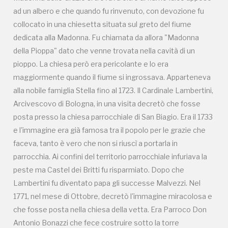
1771, nel mese di Ottobre, decretò l'immagine miracolosa e
ad un albero e che quando fu rinvenuto, con devozione fu
che fosse posta nella chiesa della vetta. Era Parroco Don
collocato in una chiesetta situata sul greto del fiume
Antonio Bonazzi che fece costruire sotto la torre
dedicata alla Madonna. Fu chiamata da allora "Madonna
campanaria un oratorio realizzato da lui stesso. Volle
della Pioppa" dato che venne trovata nella cavità di un
imitare la chiesa di S. Stefano di Bologna con 7 cappelline in
pioppo. La chiesa però era pericolante e lo era
parte scavate nel gesso. Nel santuarietto sono presenti
maggiormente quando il fiume si ingrossava. Apparteneva
dipinti di gran effetto. Un San Cristoforo, dei putti e in un
alla nobile famiglia Stella fino al 1723. Il Cardinale Lambertini,
locale adiacente un frammento di Madonna bello e
Arcivescovo di Bologna, in una visita decretò che fosse
drammatico e San Onofrio con rosari tra le mani.
posta presso la chiesa parrocchiale di San Biagio. Era il 1733
e l'immagine era già famosa tra il popolo per le grazie che
faceva, tanto è vero che non si riuscì a portarla in
parrocchia. Ai confini del territorio parrocchiale infuriava la
peste ma Castel dei Britti fu risparmiato. Dopo che
Lambertini fu diventato papa gli successe Malvezzi. Nel
1771, nel mese di Ottobre, decretò l'immagine miracolosa e
che fosse posta nella chiesa della vetta. Era Parroco Don
Campagne in corso in questo
Antonio Bonazzi che fece costruire sotto la torre