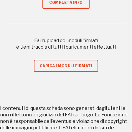
COMPLETA INFO
Regalati 365 giorni di arte e cultura nell'Italia
più bella, risparmiando.
ISCRIVITI AL FAI
Fai l'upload dei moduli firmati
Scopri tutte le opportunità riservate agli iscritti
e tieni traccia di tutti i caricamenti effettuati
Museo Cappell
CARICA I MODULI FIRMATI
Sansevero
Napoli
Palazzo Strozzi
Ingresso gratuito
Firenze
I contenuti di questa scheda sono generati dagli utenti e
nei Beni FAI tutto l'anno
non riflettono un giudizio del FAI sul luogo. La Fondazione
Gallerie d’Itali
non è responsabile dell’eventuale violazione di copyright
delle immagini pubblicate. Il FAI eliminerà dal sito le
Milano
Gratis