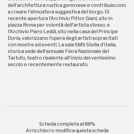
dell'architettura rustica genovese e contribuiscono
a creare l'atmosfera suggestiva del borgo. Di
recente apertura l'Archivio Pittor Giani, sito in
piazza Roma per volontà dell'artista stesso, e
l'Archivio Piero Leddi, sito nella casa del Principe
Campagne in corso in questo
Doria, valorizzano l'opera degli artisti sopracitati
con mostre ed eventi. La sala SMS Stella d'Italia,
luogo
storica sede dell'annuale Fiera Nazionale del
Tartufo, teatro risalente all'inizio del ventesimo
secolo e recentemente restaurato.
I Luoghi del Cuore
Scheda completa al
88
%
Arricchisci o modifica questa scheda