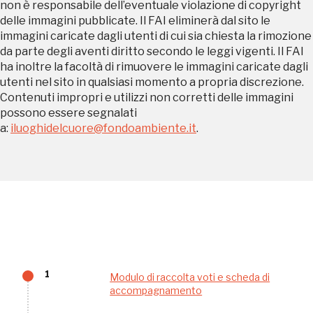
non è responsabile dell’eventuale violazione di copyright
delle immagini pubblicate. Il FAI eliminerà dal sito le
immagini caricate dagli utenti di cui sia chiesta la rimozione
da parte degli aventi diritto secondo le leggi vigenti. Il FAI
REGISTRATI
ha inoltre la facoltà di rimuovere le immagini caricate dagli
utenti nel sito in qualsiasi momento a propria discrezione.
Contenuti impropri e utilizzi non corretti delle immagini
possono essere segnalati
Regalati 365 giorni di arte e cultura nell'Italia
a:
iluoghidelcuore@fondoambiente.it
.
più bella, risparmiando.
ISCRIVITI AL FAI
Scopri tutte le opportunità riservate agli iscritti
Museo Cappell
Sansevero
1
Modulo di raccolta voti e scheda di
Napoli
accompagnamento