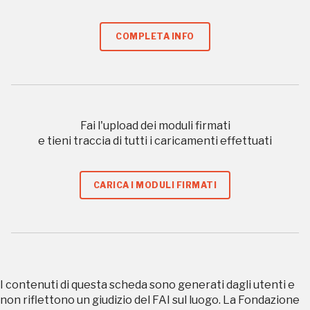
Storico campagne in questo
luogo
COMPLETA INFO
I Luoghi del Cuore
Fai l'upload dei moduli firmati
e tieni traccia di tutti i caricamenti effettuati
CARICA I MODULI FIRMATI
2010, 2012, 2014, 2016, 2018, 2020, 2022
Registrati alla newsletter
Accedi alle informazioni per te più interessanti,
a quelle inerenti i luoghi più vicini e gli eventi
I contenuti di questa scheda sono generati dagli utenti e
organizzati
non riflettono un giudizio del FAI sul luogo. La Fondazione