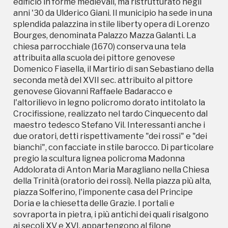
edificio in forme medievali, ma ristrutturato negli
bianchi", con facciate in stile barocco. Di particolare
anni '30 da Ulderico Giani. Il municipio ha sede in una
pregio la scultura lignea policroma Madonna
splendida palazzina in stile liberty opera di Lorenzo
Addolorata di Anton Maria Maragliano nella Chiesa
Bourges, denominata Palazzo Mazza Galanti. La
della Trinità (oratorio dei rossi). Nella piazza più alta,
chiesa parrocchiale (1670) conserva una tela
piazza Solferino, l'imponente casa del Principe
attribuita alla scuola dei pittore genovese
Doria e la chiesetta delle Grazie. I portali e
Domenico Fiasella, il Martirio di san Sebastiano della
sovraporta in pietra, i più antichi dei quali risalgono
seconda metà del XVII sec. attribuito al pittore
ai secoli XV e XVI, appartengono al filone
genovese Giovanni Raffaele Badaracco e
dell'architettura rustica genovese e contribuiscono
l'altorilievo in legno policromo dorato intitolato la
a creare l'atmosfera suggestiva del borgo. Di
Crocifissione, realizzato nel tardo Cinquecento dal
recente apertura l'Archivio Pittor Giani, sito in
maestro tedesco Stefano Vil. Interessanti anche i
piazza Roma per volontà dell'artista stesso, e
due oratori, detti rispettivamente "dei rossi" e "dei
l'Archivio Piero Leddi, sito nella casa del Principe
bianchi", con facciate in stile barocco. Di particolare
Doria, valorizzano l'opera degli artisti sopracitati
pregio la scultura lignea policroma Madonna
con mostre ed eventi. La sala SMS Stella d'Italia,
Addolorata di Anton Maria Maragliano nella Chiesa
storica sede dell'annuale Fiera Nazionale del
della Trinità (oratorio dei rossi). Nella piazza più alta,
Tartufo, teatro risalente all'inizio del ventesimo
piazza Solferino, l'imponente casa del Principe
secolo e recentemente restaurato.
Doria e la chiesetta delle Grazie. I portali e
sovraporta in pietra, i più antichi dei quali risalgono
ai secoli XV e XVI, appartengono al filone