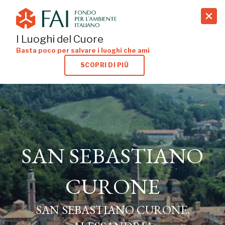
search
I Luoghi del Cuore
Basta poco per salvare i luoghi che ami
SCOPRI DI PIÙ
SAN SEBASTIANO
SAN SEBASTIANO
CURONE
CURONE
SAN SEBASTIANO CURONE,
ALESSANDRIA
SAN SEBASTIANO CURONE,