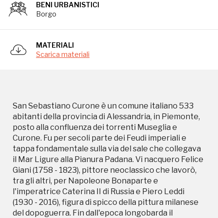
Curone. Fu per secoli parte dei Feudi imperiali e
BENI URBANISTICI
tappa fondamentale sulla via del sale che collegava
Borgo
il Mar Ligure alla Pianura Padana. Vi nacquero Felice
Giani (1758 - 1823), pittore neoclassico che lavorò,
tra gli altri, per Napoleone Bonaparte e
MATERIALI
l'imperatrice Caterina II di Russia e Piero Leddi
Scarica materiali
(1930 - 2016), figura di spicco della pittura milanese
del dopoguerra. Fin dall'epoca longobarda il
territorio è fra i possedimenti dell'abbazia di San
Colombano di Bobbio, inserito nel territorio della
San Sebastiano Curone è un comune italiano 533
corte monastica di Casasco. In un antico
abitanti della provincia di Alessandria, in Piemonte,
manoscritto il paese San Sebastiano Curone
posto alla confluenza dei torrenti Museglia e
compare come “cella” dipendente direttamente
Curone. Fu per secoli parte dei Feudi imperiali e
dall'Abbazia di Bobbio. Durante il medioevo il
tappa fondamentale sulla via del sale che collegava
territorio assieme a Gremiasco è inserito nel feudo
il Mar Ligure alla Pianura Padana. Vi nacquero Felice
imperiale di Fabbrica Curone, dominato prima dai
Giani (1758 - 1823), pittore neoclassico che lavorò,
Malaspina e poi dai Fieschi di Genova. Nel XVI secolo
tra gli altri, per Napoleone Bonaparte e
è sotto la giurisdizione dei Doria, grazie alla sua
l'imperatrice Caterina II di Russia e Piero Leddi
posizione lungo la via del sale, percorsa dai
(1930 - 2016), figura di spicco della pittura milanese
mulattieri che trasportavano merci da Genova a
del dopoguerra. Fin dall'epoca longobarda il
Milano e Piacenza (sale, acciughe sotto sale) e