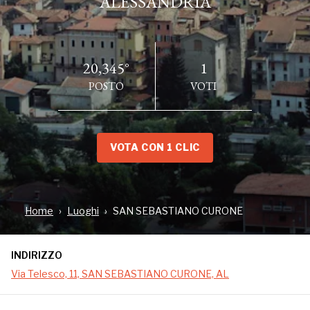
ALESSANDRIA
20,345°
1
POSTO
VOTI
VOTA CON 1 CLIC
INDIRIZZO
Via Telesco, 11, SAN SEBASTIANO CURONE, AL
Home
Luoghi
SAN SEBASTIANO CURONE
INDIRIZZO
San Sebastiano Curone è un comune italiano 533
Via Telesco, 11, SAN SEBASTIANO CURONE, AL
abitanti della provincia di Alessandria, in Piemonte,
posto alla confluenza dei torrenti Museglia e