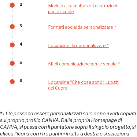
2
Modulo di raccolta voti e istruzioni
Palazzo Strozzi
per le scuole
Ingresso gratuito
Firenze
nei Beni FAI tutto l'anno
3
Formati social da personalizzare *
Gallerie d’Itali
Milano
Gratis
4
Locandine da personalizzare *
5
Kit di comunicazione per le scuole *
6
Locandina “Che cosa sono i Luoghi
del Cuore”
Tutto questo non
*
I file possono essere personalizzati solo dopo averli copiati
sarebbe possibile
sul proprio profilo CANVA. Dalla propria Homepage di
CANVA, si passa con il puntatore sopra il singolo progetto, si
senza di te
clicca l’icona con i tre puntini in alto a destra e si seleziona