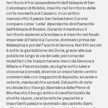
territorio è fra i possedimenti dell'abbazia di San
viceversa (cereali), divenne un importante centro
Colombano di Bobbio, inserito nel territorio della
commerciale con magazzini di deposito, locande e
corte monastica di Casasco. In un antico
osterie, maniscalchi e sensali. Dal punto di vista
manoscritto il paese San Sebastiano Curone
ecclesiastico il borgo dipendeva dalla Pieve di
compare come “cella” dipendente direttamente
Montacuto.Il borgo antico è caratterizzato da
dall'Abbazia di Bobbio. Durante il medioevo il
strette viuzze, caratteristiche piazzette e
territorio assieme a Gremiasco è inserito nel feudo
importanti palazzi e dominato dal castello Giani,
imperiale di Fabbrica Curone, dominato prima dai
edificio in forme medievali, ma ristrutturato negli
Malaspina e poi dai Fieschi di Genova. Nel XVI secolo
anni '30 da Ulderico Giani. Il municipio ha sede in una
è sotto la giurisdizione dei Doria, grazie alla sua
splendida palazzina in stile liberty opera di Lorenzo
posizione lungo la via del sale, percorsa dai
Bourges, denominata Palazzo Mazza Galanti. La
mulattieri che trasportavano merci da Genova a
chiesa parrocchiale (1670) conserva una tela
Milano e Piacenza (sale, acciughe sotto sale) e
attribuita alla scuola dei pittore genovese
viceversa (cereali), divenne un importante centro
Domenico Fiasella, il Martirio di san Sebastiano della
commerciale con magazzini di deposito, locande e
seconda metà del XVII sec. attribuito al pittore
osterie, maniscalchi e sensali. Dal punto di vista
genovese Giovanni Raffaele Badaracco e
ecclesiastico il borgo dipendeva dalla Pieve di
l'altorilievo in legno policromo dorato intitolato la
Montacuto.Il borgo antico è caratterizzato da
Crocifissione, realizzato nel tardo Cinquecento dal
strette viuzze, caratteristiche piazzette e
maestro tedesco Stefano Vil. Interessanti anche i
importanti palazzi e dominato dal castello Giani,
due oratori, detti rispettivamente "dei rossi" e "dei