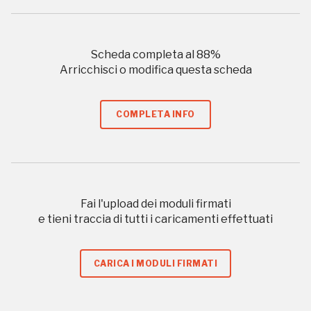
I Luoghi del Cuore
Scheda completa al
88
%
Arricchisci o modifica questa scheda
Storico campagne in questo
luogo
COMPLETA INFO
Giornate FAI di Primavera
Fai l'upload dei moduli firmati
e tieni traccia di tutti i caricamenti effettuati
I Luoghi del Cuore
CARICA I MODULI FIRMATI
2014