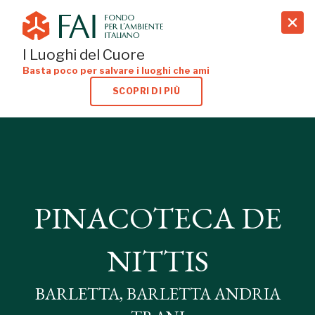
search
I Luoghi del Cuore
Basta poco per salvare i luoghi che ami
SCOPRI DI PIÙ
PINACOTECA DE
PINACOTECA DE
NITTIS
NITTIS
BARLETTA, BARLETTA ANDRIA
TRANI
BARLETTA, BARLETTA ANDRIA