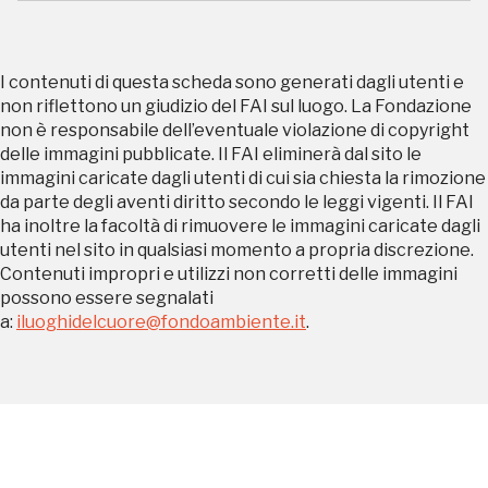
2014, 2016, 2018, 2020, 2022
Registrati alla newsletter
I contenuti di questa scheda sono generati dagli utenti e
non riflettono un giudizio del FAI sul luogo. La Fondazione
non è responsabile dell’eventuale violazione di copyright
Accedi alle informazioni per te più interessanti,
delle immagini pubblicate. Il FAI eliminerà dal sito le
a quelle inerenti i luoghi più vicini e gli eventi
immagini caricate dagli utenti di cui sia chiesta la rimozione
organizzati
da parte degli aventi diritto secondo le leggi vigenti. Il FAI
ha inoltre la facoltà di rimuovere le immagini caricate dagli
utenti nel sito in qualsiasi momento a propria discrezione.
Contenuti impropri e utilizzi non corretti delle immagini
possono essere segnalati
REGISTRATI
a:
iluoghidelcuore@fondoambiente.it
.
Regalati 365 giorni di arte e cultura nell'Italia
più bella, risparmiando.
ISCRIVITI AL FAI