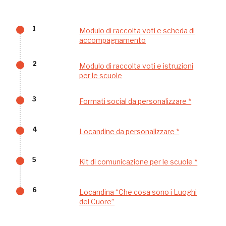
Scopri tutte le opportunità riservate agli iscritti
1
Modulo di raccolta voti e scheda di
accompagnamento
Museo Cappell
2
Sansevero
Modulo di raccolta voti e istruzioni
per le scuole
Napoli
3
Formati social da personalizzare *
Palazzo Strozzi
Ingresso gratuito
Firenze
4
Locandine da personalizzare *
nei Beni FAI tutto l'anno
Gallerie d’Itali
5
Kit di comunicazione per le scuole *
Milano
Gratis
6
Locandina “Che cosa sono i Luoghi
del Cuore”