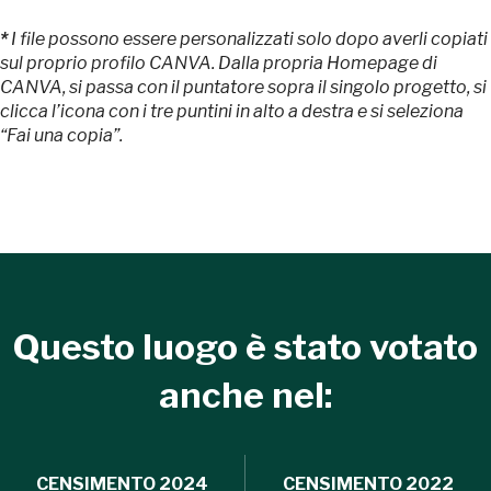
*
I file possono essere personalizzati solo dopo averli copiati
sul proprio profilo CANVA. Dalla propria Homepage di
CANVA, si passa con il puntatore sopra il singolo progetto, si
Tutto questo non
clicca l’icona con i tre puntini in alto a destra e si seleziona
“Fai una copia”.
sarebbe possibile
senza di te
Questo luogo è stato votato
FAI - FONDO PER L'AMBIENTE ITALIANO ETS - Via Carlo Foldi, 2 - 20135
anche nel:
Milano
Tel. 02 4676151 - Fax 02 48193631
P.I.: 04358650150 - C.F.: 80102030154 - PEC:
80102030154ri@legalmail.it
Fondazione nazionale senza scopo di lucro per la tutela e la valorizzazione
CENSIMENTO
2024
CENSIMENTO
2022