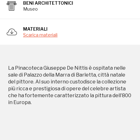
più ricca e prestigiosa di opere del celebre artista
BENI ARCHITETTONICI
che ha fortemente caratterizzato la pittura dell’800
Museo
in Europa.
MATERIALI
Scarica materiali
La Pinacoteca Giuseppe De Nittis è ospitata nelle
Campagne in corso in questo
sale di Palazzo della Marra di Barletta, città natale
del pittore. Al suo interno custodisce la collezione
luogo
più ricca e prestigiosa di opere del celebre artista
che ha fortemente caratterizzato la pittura dell’800
in Europa.