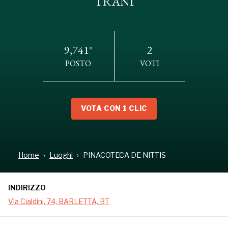
TRANI
9,741°
2
POSTO
VOTI
VOTA CON 1 CLIC
INDIRIZZO
Via Cialdini, 74, BARLETTA, BT
Home
Luoghi
PINACOTECA DE NITTIS
INDIRIZZO
La Pinacoteca Giuseppe De Nittis è ospitata nelle
Via Cialdini, 74, BARLETTA, BT
sale di Palazzo della Marra di Barletta, città natale
del pittore. Al suo interno custodisce la collezione