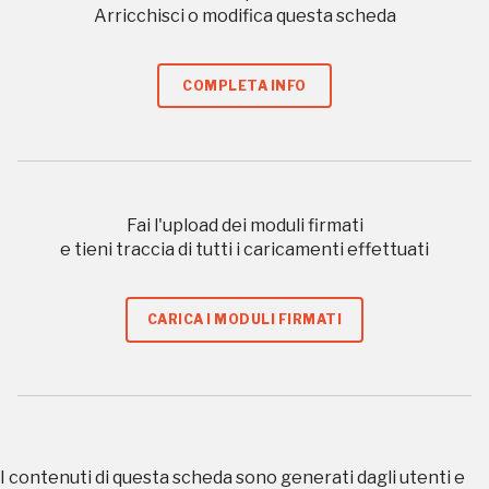
organizzati
Arricchisci o modifica questa scheda
COMPLETA INFO
REGISTRATI
Regalati 365 giorni di arte e cultura nell'Italia
Fai l'upload dei moduli firmati
più bella, risparmiando.
e tieni traccia di tutti i caricamenti effettuati
ISCRIVITI AL FAI
CARICA I MODULI FIRMATI
Scopri tutte le opportunità riservate agli iscritti
Museo Cappell
Sansevero
I contenuti di questa scheda sono generati dagli utenti e
Napoli