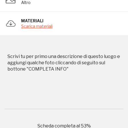
Altro
Storico campagne in questo
MATERIALI
luogo
Scarica materiali
I Luoghi del Cuore
Scrivi tu per primo una descrizione di questo luogo e
aggiungi qualche foto cliccando di seguito sul
bottone "COMPLETA INFO"
2010, 2016, 2018, 2020, 2022
Registrati alla newsletter
Accedi alle informazioni per te più interessanti,
a quelle inerenti i luoghi più vicini e gli eventi
Scheda completa al
53
%