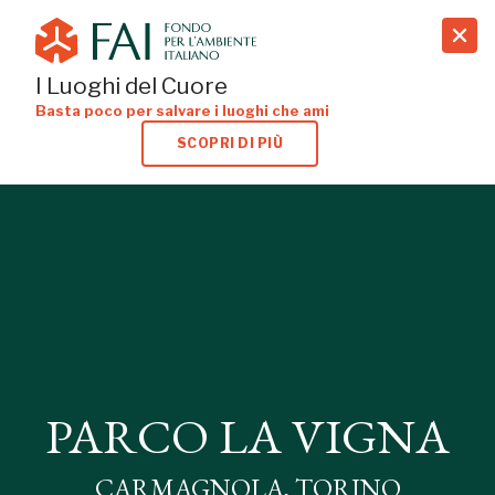
search
I Luoghi del Cuore
Basta poco per salvare i luoghi che ami
SCOPRI DI PIÙ
PARCO LA VIGNA
CARMAGNOLA, TORINO
PARCO LA VIGNA
CARMAGNOLA, TORINO