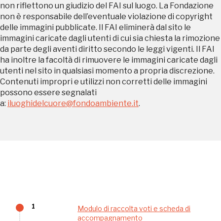
non riflettono un giudizio del FAI sul luogo. La Fondazione
non è responsabile dell’eventuale violazione di copyright
Palazzo Strozzi
delle immagini pubblicate. Il FAI eliminerà dal sito le
Ingresso gratuito
immagini caricate dagli utenti di cui sia chiesta la rimozione
Firenze
da parte degli aventi diritto secondo le leggi vigenti. Il FAI
nei Beni FAI tutto l'anno
ha inoltre la facoltà di rimuovere le immagini caricate dagli
utenti nel sito in qualsiasi momento a propria discrezione.
Gallerie d’Itali
Contenuti impropri e utilizzi non corretti delle immagini
Milano
Gratis
possono essere segnalati
a:
iluoghidelcuore@fondoambiente.it
.
Tutto questo non
sarebbe possibile
1
Modulo di raccolta voti e scheda di
accompagnamento