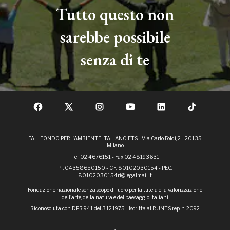
Tutto questo non
sarebbe possibile
senza di te
FAI - FONDO PER L'AMBIENTE ITALIANO ETS - Via Carlo Foldi, 2 - 20135
Milano
Tel. 02 4676151 - Fax 02 48193631
P.I.: 04358650150 - C.F.: 80102030154 - PEC:
80102030154ri@legalmail.it
Fondazione nazionale senza scopo di lucro per la tutela e la valorizzazione
dell'arte, della natura e del paesaggio italiani.
Riconosciuta con DPR 941 del 3.12.1975 - Iscritta al RUNTS rep. n. 2092