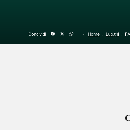
Condividi
Home
Luoghi
PA
C