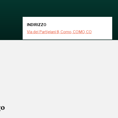
INDIRIZZO
Via dei Partigiani 8, Como, COMO, CO
go