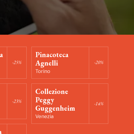
a
Pinacoteca
Agnelli
-25%
-20%
Torino
Collezione
Peggy
-23%
-14%
Guggenheim
Venezia
a