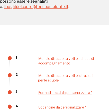
possono essere segnalati
a:
iluoghidelcuore@fondoambiente.it
.
REGISTRATI
Regalati 365 giorni di arte e cultura nell'Italia
più bella, risparmiando.
1
Modulo di raccolta voti e scheda di
ISCRIVITI AL FAI
accompagnamento
Scopri tutte le opportunità riservate agli iscritti
2
Modulo di raccolta voti e istruzioni
per le scuole
Museo Cappell
3
Sansevero
Formati social da personalizzare *
Napoli
4
Locandine da personalizzare *