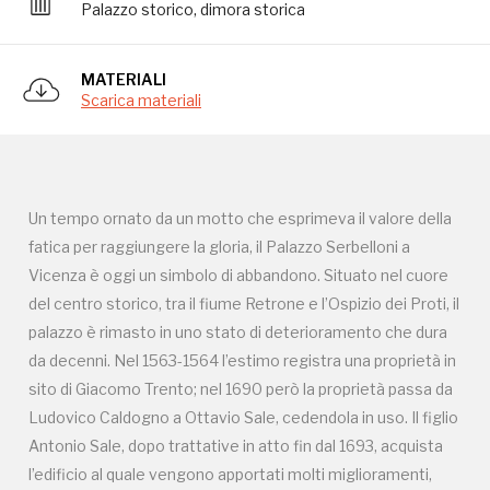
Palazzo storico, dimora storica
fatica per raggiungere la gloria, il Palazzo Serbelloni a
Vicenza è oggi un simbolo di abbandono. Situato nel cuore
del centro storico, tra il fiume Retrone e l’Ospizio dei Proti, il
MATERIALI
palazzo è rimasto in uno stato di deterioramento che dura
Scarica materiali
da decenni. Nel 1563-1564 l’estimo registra una proprietà in
sito di Giacomo Trento; nel 1690 però la proprietà passa da
Ludovico Caldogno a Ottavio Sale, cedendola in uso. Il figlio
Antonio Sale, dopo trattative in atto fin dal 1693, acquista
Un tempo ornato da un motto che esprimeva il valore della
l’edificio al quale vengono apportati molti miglioramenti,
fatica per raggiungere la gloria, il Palazzo Serbelloni a
eccetto la facciata. Questa fu definita entro il 1711, quando
Vicenza è oggi un simbolo di abbandono. Situato nel cuore
Giandomenico Dall’Acqua la riporta, insieme alla pianta del
del centro storico, tra il fiume Retrone e l’Ospizio dei Proti, il
Palazzo, nella sua “Descrizione iconografica di Vicenza”. Il
palazzo è rimasto in uno stato di deterioramento che dura
palazzo presenta un frontespizio semplice ma raffinato, con
da decenni. Nel 1563-1564 l’estimo registra una proprietà in
interni che mostrano il loro valore soprattutto nel salone al
sito di Giacomo Trento; nel 1690 però la proprietà passa da
primo piano, decorato con stucchi. Il giardino affacciato sul
Ludovico Caldogno a Ottavio Sale, cedendola in uso. Il figlio
fiume, un tempo vivace, è ora trascurato. Nel XIX secolo, il
Antonio Sale, dopo trattative in atto fin dal 1693, acquista
palazzo passò all’Ospedale Civile, e successivamente alla
l’edificio al quale vengono apportati molti miglioramenti,