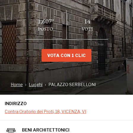
1,607°
14
POSTO
VOTI
VOTA CON 1 CLIC
INDIRIZZO
Contra Oratorio dei Proti, 18, VICENZA, VI
Home
Luoghi
PALAZZO SERBELLONI
LUOGO ACCESSIBILE
INDIRIZZO
Contra Oratorio dei Proti, 18, VICENZA, VI
Un tempo ornato da un motto che esprimeva il valore della
BENI ARCHITETTONICI