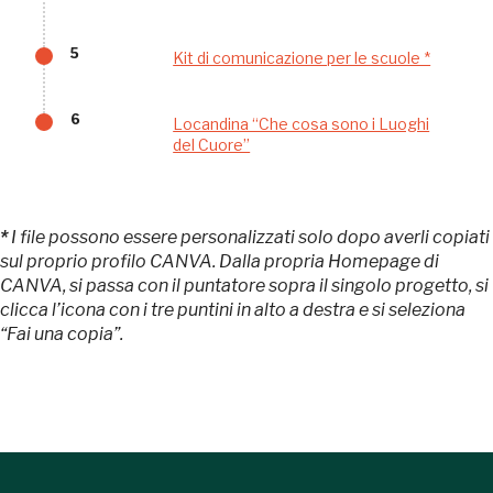
Palazzo Strozzi
Ingresso gratuito
Firenze
5
Kit di comunicazione per le scuole *
nei Beni FAI tutto l'anno
Gallerie d’Itali
6
Locandina “Che cosa sono i Luoghi
del Cuore”
Milano
Gratis
*
I file possono essere personalizzati solo dopo averli copiati
sul proprio profilo CANVA. Dalla propria Homepage di
CANVA, si passa con il puntatore sopra il singolo progetto, si
clicca l’icona con i tre puntini in alto a destra e si seleziona
“Fai una copia”.
Tutto questo non
sarebbe possibile
senza di te