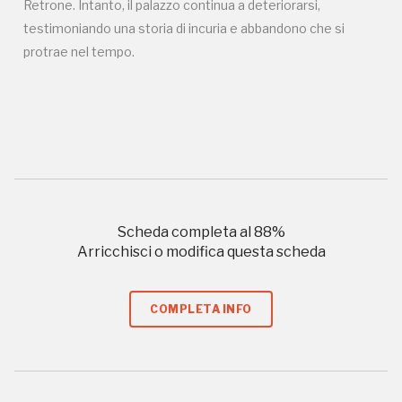
Retrone. Intanto, il palazzo continua a deteriorarsi,
testimoniando una storia di incuria e abbandono che si
Campagne in corso in questo
protrae nel tempo.
luogo
I Luoghi del Cuore
Scheda completa al
88
%
Arricchisci o modifica questa scheda
COMPLETA INFO
Storico campagne in questo
luogo