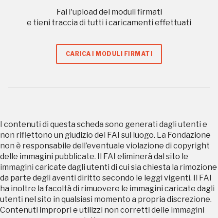
Fai l'upload dei moduli firmati
e tieni traccia di tutti i caricamenti effettuati
Giornate FAI di Primavera
CARICA I MODULI FIRMATI
I Luoghi del Cuore
2017
I contenuti di questa scheda sono generati dagli utenti e
non riflettono un giudizio del FAI sul luogo. La Fondazione
2016, 2020, 2022
non è responsabile dell’eventuale violazione di copyright
Registrati alla newsletter
delle immagini pubblicate. Il FAI eliminerà dal sito le
immagini caricate dagli utenti di cui sia chiesta la rimozione
da parte degli aventi diritto secondo le leggi vigenti. Il FAI
Accedi alle informazioni per te più interessanti,
ha inoltre la facoltà di rimuovere le immagini caricate dagli
a quelle inerenti i luoghi più vicini e gli eventi
utenti nel sito in qualsiasi momento a propria discrezione.
organizzati
Contenuti impropri e utilizzi non corretti delle immagini