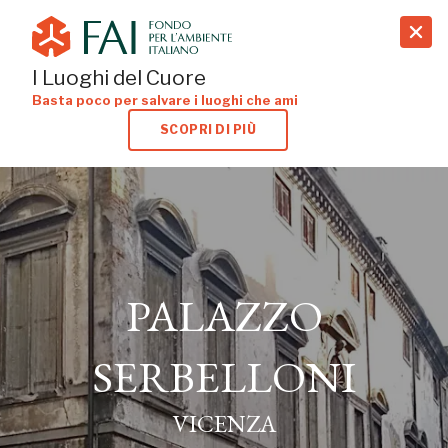
search
I Luoghi del Cuore
Basta poco per salvare i luoghi che ami
SCOPRI DI PIÙ
PALAZZO
PALAZZO
SERBELLONI
SERBELLONI
VICENZA
VICENZA