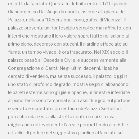
Congregazione di Carità. Negli ultimi decenni, l’Ipab ha
eccetto la facciata. Questa fu definita entro il 1711, quando
cercato di venderlo, ma senza successo. Il palazzo, oggi in
Giandomenico Dall’Acqua la riporta, insieme alla pianta del
uno stato di profondo degrado, mostra segni di abbandono:
Palazzo, nella sua “Descrizione iconografica di Vicenza”. Il
le pareti esterne sono grigie e opache, le finestre inferriate
palazzo presenta un frontespizio semplice ma raffinato, con
al piano terra sono tamponate con assi di legno, e il portone
interni che mostrano il loro valore soprattutto nel salone al
è serrato e scrostato. Un restauro di Palazzo Serbelloni
primo piano, decorato con stucchi. Il giardino affacciato sul
potrebbe ridare vita alla stretta contrà in cui si trova,
fiume, un tempo vivace, è ora trascurato. Nel XIX secolo, il
migliorando notevolmente l’area e permettendo a turisti e
palazzo passò all’Ospedale Civile, e successivamente alla
cittadini di godere del suggestivo giardino affacciato sul
Congregazione di Carità. Negli ultimi decenni, l’Ipab ha
Retrone. Intanto, il palazzo continua a deteriorarsi,
cercato di venderlo, ma senza successo. Il palazzo, oggi in
testimoniando una storia di incuria e abbandono che si
uno stato di profondo degrado, mostra segni di abbandono:
protrae nel tempo.
le pareti esterne sono grigie e opache, le finestre inferriate
al piano terra sono tamponate con assi di legno, e il portone
è serrato e scrostato. Un restauro di Palazzo Serbelloni
potrebbe ridare vita alla stretta contrà in cui si trova,
migliorando notevolmente l’area e permettendo a turisti e
cittadini di godere del suggestivo giardino affacciato sul