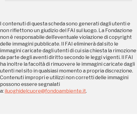
Regalati 365 giorni di arte e cultura nell'Italia
più bella, risparmiando.
I contenuti di questa scheda sono generati dagli utenti e
non riflettono un giudizio del FAI sul luogo. La Fondazione
ISCRIVITI AL FAI
non è responsabile dell’eventuale violazione di copyright
delle immagini pubblicate. Il FAI eliminerà dal sito le
Scopri tutte le opportunità riservate agli iscritti
immagini caricate dagli utenti di cui sia chiesta la rimozione
da parte degli aventi diritto secondo le leggi vigenti. Il FAI
ha inoltre la facoltà di rimuovere le immagini caricate dagli
Museo Cappell
utenti nel sito in qualsiasi momento a propria discrezione.
Sansevero
Contenuti impropri e utilizzi non corretti delle immagini
Napoli
possono essere segnalati
a:
iluoghidelcuore@fondoambiente.it
.
Palazzo Strozzi
Ingresso gratuito
Firenze
nei Beni FAI tutto l'anno
Gallerie d’Itali
Milano
Gratis