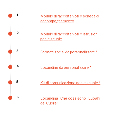
1
Modulo di raccolta voti e scheda di
accompagnamento
2
Modulo di raccolta voti e istruzioni
per le scuole
Tutto questo non
3
Formati social da personalizzare *
sarebbe possibile
4
Locandine da personalizzare *
senza di te
5
Kit di comunicazione per le scuole *
6
Locandina “Che cosa sono i Luoghi
del Cuore”
FAI - FONDO PER L'AMBIENTE ITALIANO ETS - Via Carlo Foldi, 2 - 20135