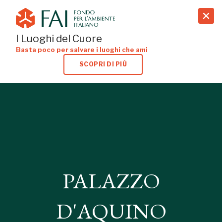
search
I Luoghi del Cuore
Basta poco per salvare i luoghi che ami
SCOPRI DI PIÙ
PALAZZO
D'AQUINO
PALAZZO
TROPEA, VIBO VALENTIA
D'AQUINO