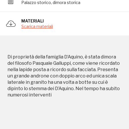
Palazzo storico, dimora storica
dipinto lo stemma dei D’Aquino. Nel tempo ha subito
numerosi interventi
MATERIALI
Scarica materiali
Di proprietà della famiglia D’Aquino, è stata dimora
del filosofo Pasquale Galluppi, come viene ricordato
Storico campagne in questo
nella lapide posta a ricordo sulla facciata. Presenta
un grande androne con doppio arco ed unica scala
luogo
laterale in granito ha una volta a botte su cui è
dipinto lo stemma dei D’Aquino. Nel tempo ha subito
numerosi interventi
Giornata FAI d'Autunno