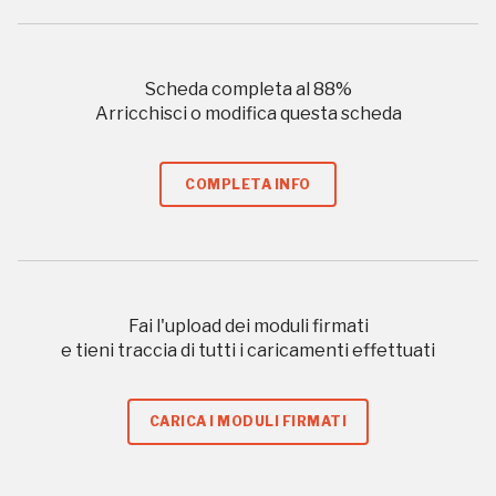
I Luoghi del Cuore
2013
Scheda completa al
88
%
Arricchisci o modifica questa scheda
2016, 2018, 2020, 2022
Registrati alla newsletter
COMPLETA INFO
Accedi alle informazioni per te più interessanti,
a quelle inerenti i luoghi più vicini e gli eventi
organizzati
Fai l'upload dei moduli firmati
e tieni traccia di tutti i caricamenti effettuati
CARICA I MODULI FIRMATI
REGISTRATI