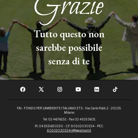
Tutto questo non
sarebbe possibile
senza di te
FAI - FONDO PER L'AMBIENTE ITALIANO ETS - Via Carlo Foldi, 2 - 20135
Milano
Tel. 02 4676151 - Fax 02 48193631
P.I.: 04358650150 - C.F.: 80102030154 - PEC:
80102030154ri@legalmail.it