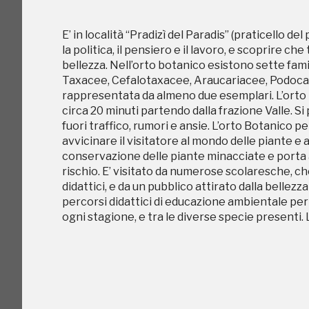
percorsi didattici di educazione ambientale per le
ogni stagione, e tra le diverse specie presen
E’ in località “Pradizì del Paradis” (praticello de
la politica, il pensiero e il lavoro, e scoprire c
bellezza. Nell’orto botanico esistono sette fam
Taxacee, Cefalotaxacee, Araucariacee, Podocar
rappresentata da almeno due esemplari. L’orto 
circa 20 minuti partendo dalla frazione Valle. S
fuori traffico, rumori e ansie. L’orto Botanico p
avvicinare il visitatore al mondo delle piante e a
conservazione delle piante minacciate e porta a
rischio. E’ visitato da numerose scolaresche, ch
didattici, e da un pubblico attirato dalla bellezz
percorsi didattici di educazione ambientale per le
ogni stagione, e tra le diverse specie presen
I Luoghi del C