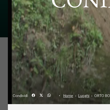
Condividi
Home
Luoghi
OR
E’ in località “Pradizì del Paradis” (praticello de
la politica, il pensiero e il lavoro, e scoprire c
bellezza. Nell’orto botanico esistono sette fam
Taxacee, Cefalotaxacee, Araucariacee, Podocar
rappresentata da almeno due esemplari. L’orto 
circa 20 minuti partendo dalla frazione Valle. S
fuori traffico, rumori e ansie. L’orto Botanico p
avvicinare il visitatore al mondo delle piante e a
Condividi
Home
Luoghi
ORTO BO
conservazione delle piante minacciate e porta a
rischio. E’ visitato da numerose scolaresche, ch
didattici, e da un pubblico attirato dalla bellezz