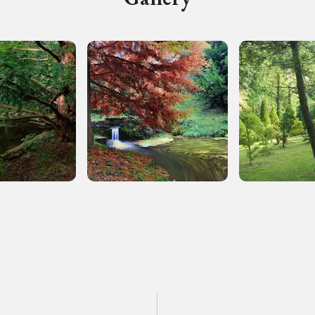
, 2020, 2022
Registrati alla newsletter
formazioni per te più interessanti, a quelle inerenti i luoghi p
eventi organizzati
REGISTRATI
Museo Cappell
Sansevero
Napoli