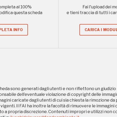
ompleta al
100
%
Fai l'upload dei m
modifica questa scheda
e tieni traccia di tutti i 
Ingresso
Palazzo Strozzi
gratuito
Firenze
LETA INFO
CARICA I MODUL
nei Beni FAI tutto
l'anno
Gallerie d’Itali
Gratis
Milano
heda sono generati dagli utenti e non riflettono un giudizio 
sabile dell’eventuale violazione di copyright delle immagini
magini caricate dagli utenti di cui sia chiesta la rimozione da
 vigenti. Il FAI ha inoltre la facoltà di rimuovere le immagini 
to a propria discrezione. Contenuti impropri e utilizzi non c