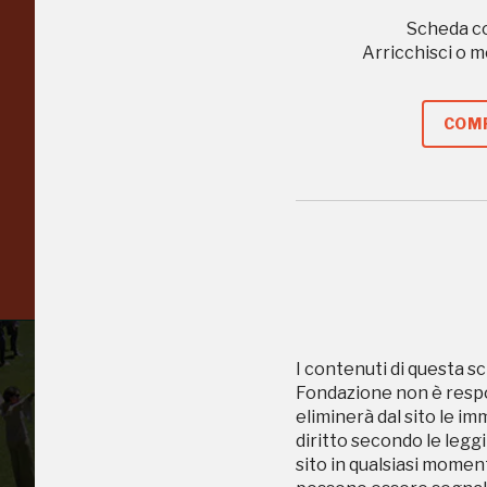
nell'Italia più bella,
Scheda c
Arricchisci o 
risparmiando.
COMP
ISCRIVITI AL FAI
Scopri tutte le opportunità riservate agli iscritti
I contenuti di questa sc
Fondazione non è respon
eliminerà dal sito le im
diritto secondo le leggi
sito in qualsiasi momen