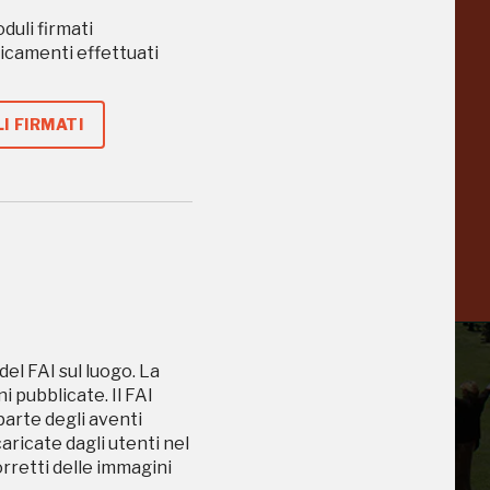
oduli firmati
caricamenti effettuati
Collezione
Peggy
-23%
-14%
I FIRMATI
Guggenheim
Venezia
a
-20%
del FAI sul luogo. La
 pubblicate. Il FAI
 parte degli aventi
caricate dagli utenti nel
orretti delle immagini