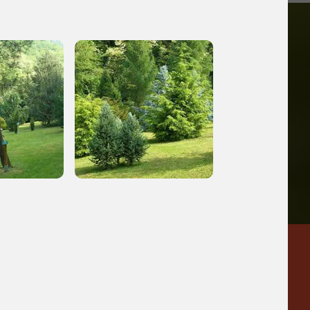
iù vicini e gli
a
Pinacoteca
Agnelli
-25%
-20%
Torino