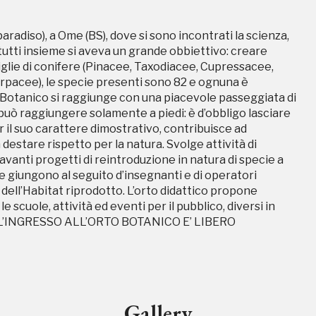
 scuole, attività ed eventi per il pubblico, diversi in
ti. L’INGRESSO ALL’ORTO BOTANICO E’ LIBERO
l paradiso), a Ome (BS), dove si sono incontrati la scienza,
he tutti insieme si aveva un grande obbiettivo: creare
iglie di conifere (Pinacee, Taxodiacee, Cupressacee,
pacee), le specie presenti sono 82 e ognuna è
Botanico si raggiunge con una piacevole passeggiata di
i può raggiungere solamente a piedi: è d’obbligo lasciare
er il suo carattere dimostrativo, contribuisce ad
 destare rispetto per la natura. Svolge attività di
vanti progetti di reintroduzione in natura di specie a
Storico campagne in questo luog
e giungono al seguito d’insegnanti e di operatori
a dell’Habitat riprodotto. L’orto didattico propone
 scuole, attività ed eventi per il pubblico, diversi in
ti. L’INGRESSO ALL’ORTO BOTANICO E’ LIBERO
uore
Gallery