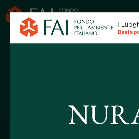
I Luogh
Basta po
NURAGHE DI 
NURA
SENORBI, CAGLIARI