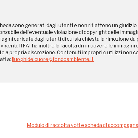
 2018, 2020, 2022
Registrati alla newsletter
heda sono generati dagli utenti e non riflettono un giudizio 
sabile dell’eventuale violazione di copyright delle immagini
magini caricate dagli utenti di cui sia chiesta la rimozione da
formazioni per te più interessanti, a quelle inerenti i luoghi p
 vigenti. Il FAI ha inoltre la facoltà di rimuovere le immagini 
eventi organizzati
to a propria discrezione. Contenuti impropri e utilizzi non c
ti a:
iluoghidelcuore@fondoambiente.it
.
REGISTRATI
Museo Cappell
Modulo di raccolta voti e scheda di accompag
Sansevero
Napoli