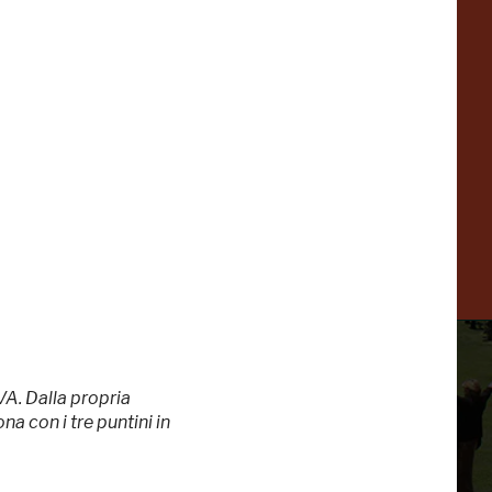
Collezione
Peggy
-23%
-14%
Guggenheim
Venezia
a
-20%
VA. Dalla propria
a con i tre puntini in