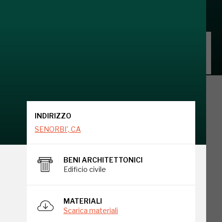
INDIRIZZO
SENORBI', CA
INDIRIZZO
SENORBI', CA
BENI ARCHITETTONICI
Edificio civile
go
MATERIALI
Scarica materiali