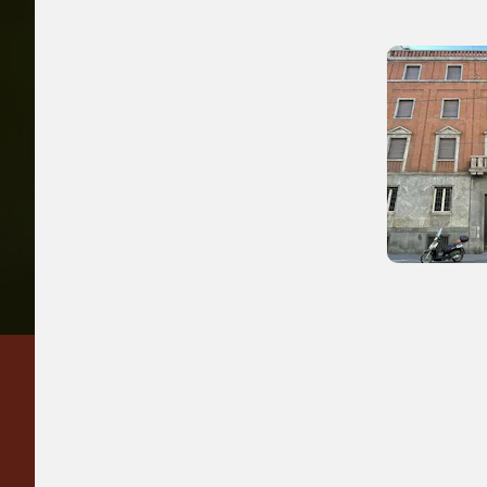
2022, 2024
Accedi alle in
Regalati 365 giorni di
arte e cultura