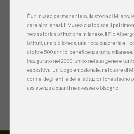
assistenza a quanti ne avessero bisogno.
È un museo permanente sulla storia di Milano, leg
care ai milanesi. Il Museo custodisce il patrimo
terza storica istituzione milanese, il Pio Albergo
Istituti, una biblioteca, una ricca quadreria e il
di oltre 500 anni di beneficenza tutta milanese.
inaugurato nel 2009, unico nel suo genere tanto
espositiva. Un luogo emozionale, nel cuore di Mila
donne, degli enti e delle istituzioni che si sono 
assistenza a quanti ne avessero bisogno.
I Luoghi del C