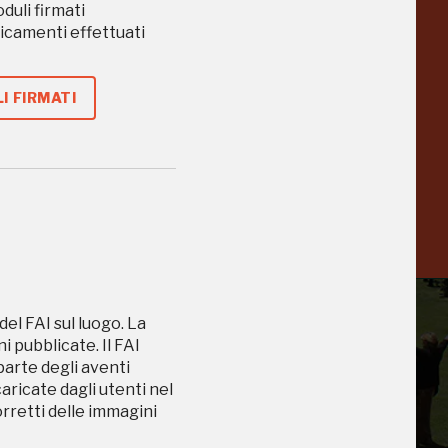
oduli firmati
caricamenti effettuati
Collezione
Peggy
-23%
-14%
I FIRMATI
Guggenheim
Venezia
a
-20%
del FAI sul luogo. La
 pubblicate. Il FAI
 parte degli aventi
caricate dagli utenti nel
orretti delle immagini