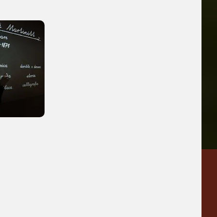
iù vicini e gli
a
Pinacoteca
Agnelli
-25%
-20%
Torino