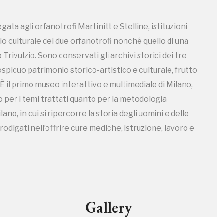
ata agli orfanotrofi Martinitt e Stelline, istituzioni
nio culturale dei due orfanotrofi nonché quello di una
 Trivulzio. Sono conservati gli archivi storici dei tre
 cospicuo patrimonio storico-artistico e culturale, frutto
 È il primo museo interattivo e multimediale di Milano,
 per i temi trattati quanto per la metodologia
Storico campagne in questo luog
no, in cui si ripercorre la storia degli uomini e delle
prodigati nell’offrire cure mediche, istruzione, lavoro e
uore
Gallery