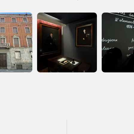
Registrati alla newsletter
formazioni per te più interessanti, a quelle inerenti i luoghi p
eventi organizzati
REGISTRATI
Museo Cappell
Sansevero
Napoli