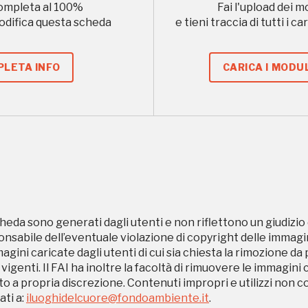
ompleta al
100
%
Fai l'upload dei m
modifica questa scheda
e tieni traccia di tutti i 
Ingresso
Palazzo Strozzi
gratuito
Firenze
LETA INFO
CARICA I MODUL
nei Beni FAI tutto
l'anno
Gallerie d’Itali
Gratis
Milano
heda sono generati dagli utenti e non riflettono un giudizio 
sabile dell’eventuale violazione di copyright delle immagini
magini caricate dagli utenti di cui sia chiesta la rimozione da
 vigenti. Il FAI ha inoltre la facoltà di rimuovere le immagini 
to a propria discrezione. Contenuti impropri e utilizzi non c
ti a:
iluoghidelcuore@fondoambiente.it
.