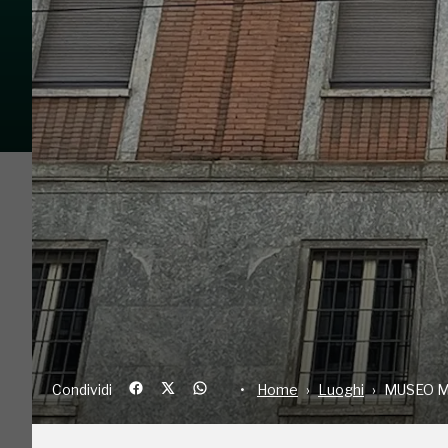
Condividi
Home
Luoghi
MU
È un museo permanente sulla storia di Milano, leg
care ai milanesi. Il Museo custodisce il patrimo
terza storica istituzione milanese, il Pio Albergo
Istituti, una biblioteca, una ricca quadreria e il
di oltre 500 anni di beneficenza tutta milanese.
inaugurato nel 2009, unico nel suo genere tanto
Condividi
Home
Luoghi
MUSEO M
espositiva. Un luogo emozionale, nel cuore di Mila
donne, degli enti e delle istituzioni che si sono 