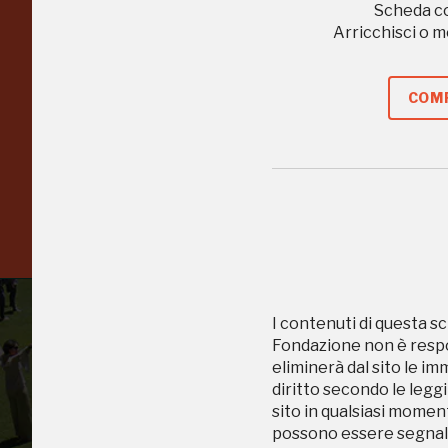
nell'Italia più bella,
Scheda c
Arricchisci o 
risparmiando.
COMP
ISCRIVITI AL FAI
Scopri tutte le opportunità riservate agli iscritti
I contenuti di questa sc
Fondazione non è respon
eliminerà dal sito le im
diritto secondo le leggi
sito in qualsiasi momen
possono essere segnala