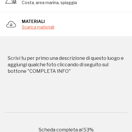
Costa, area marina, spiaggia
Campagne in corso in questo
MATERIALI
Scarica materiali
luogo
Scrivi tu per primo una descrizione di questo luogo e
aggiungi qualche foto cliccando di seguito sul
bottone "COMPLETA INFO"
I Luoghi del Cuore
Storico campagne in questo
Scheda completa al
53
%