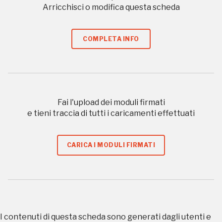
luogo
Arricchisci o modifica questa scheda
COMPLETA INFO
I Luoghi del Cuore
Fai l'upload dei moduli firmati
e tieni traccia di tutti i caricamenti effettuati
2014, 2016, 2018, 2020, 2022
Registrati alla newsletter
CARICA I MODULI FIRMATI
Accedi alle informazioni per te più interessanti,
a quelle inerenti i luoghi più vicini e gli eventi
organizzati
I contenuti di questa scheda sono generati dagli utenti e