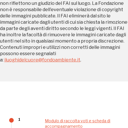
non riflettono un giudizio del FAI sul luogo. La Fondazione
REGISTRATI
non è responsabile dell’eventuale violazione di copyright
delle immagini pubblicate. Il FAI eliminerà dal sito le
immagini caricate dagli utenti di cui sia chiesta la rimozione
da parte degli aventi diritto secondo le leggi vigenti. Il FAI
Regalati 365 giorni di arte e cultura nell'Italia
ha inoltre la facoltà di rimuovere le immagini caricate dagli
più bella, risparmiando.
utenti nel sito in qualsiasi momento a propria discrezione.
Contenuti impropri e utilizzi non corretti delle immagini
possono essere segnalati
ISCRIVITI AL FAI
a:
iluoghidelcuore@fondoambiente.it
.
Scopri tutte le opportunità riservate agli iscritti
Museo Cappell
Sansevero
Napoli
Palazzo Strozzi
1
Modulo di raccolta voti e scheda di
Ingresso gratuito
accompagnamento
Firenze