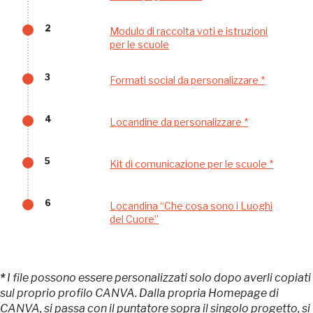
nei Beni FAI tutto l'anno
2
Modulo di raccolta voti e istruzioni
Gallerie d’Itali
per le scuole
Milano
Gratis
3
Formati social da personalizzare *
4
Locandine da personalizzare *
5
Kit di comunicazione per le scuole *
Tutto questo non
6
Locandina “Che cosa sono i Luoghi
del Cuore”
sarebbe possibile
senza di te
*
I file possono essere personalizzati solo dopo averli copiati
sul proprio profilo CANVA. Dalla propria Homepage di
CANVA, si passa con il puntatore sopra il singolo progetto, si