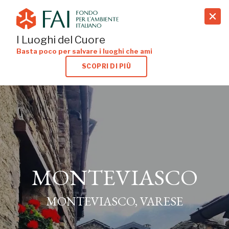
search
I Luoghi del Cuore
Basta poco per salvare i luoghi che ami
SCOPRI DI PIÙ
MONTEVIASCO
MONTEVIASCO, VARESE
MONTEVIASCO
MONTEVIASCO, VARESE