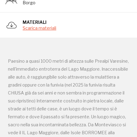
Borgo
strade ai tetti delle case, è un luogo dove il tempo si è
fermato e dove il passato si fa presente. Un luogo magico,
MATERIALI
sacro nella sua incontaminata bellezza. Da Monteviasco si
Scarica materiali
vede il IL Lago Maggiore, dalle Isole BORROMEE alla
SVIZZERA, un fantastico abbraccio dalla Lombardia al
Piemonte , se rimani alla sera nella piccola Trattoria ,dopo la
cenetta vedi illuminarsi entrambe le sponde del lago e
Paesino a quasi 1000 metri di altezza sulle Prealpi Varesine,
rimani affascinato dalla bellezza e dal silenzio della natura
nell'immediato entroterra del Lago Maggiore. Inaccessibile
che ti circonda.
alle auto, è raggiungibile solo attraverso la mulattiera a
gradini oppure con la funivia (nel 2025 la funivia risulta
CHIUSA già da sei anni e non sembra in programmazione il
suo ripristino) Interamente costruito in pietra locale, dalle
strade ai tetti delle case, è un luogo dove il tempo si è
fermato e dove il passato si fa presente. Un luogo magico,
sacro nella sua incontaminata bellezza. Da Monteviasco si
Campagne in corso in questo
vede il IL Lago Maggiore, dalle Isole BORROMEE alla