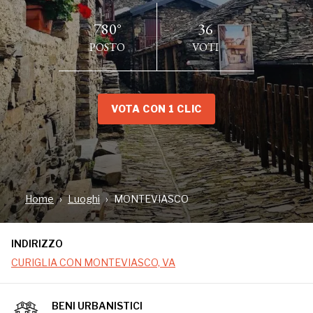
780°
36
POSTO
VOTI
VOTA CON 1 CLIC
INDIRIZZO
CURIGLIA CON MONTEVIASCO, VA
Home
Luoghi
MONTEVIASCO
Paesino a quasi 1000 metri di altezza sulle Prealpi Varesine,
nell'immediato entroterra del Lago Maggiore. Inaccessibile
INDIRIZZO
alle auto, è raggiungibile solo attraverso la mulattiera a
CURIGLIA CON MONTEVIASCO, VA
gradini oppure con la funivia (nel 2025 la funivia risulta
CHIUSA già da sei anni e non sembra in programmazione il
BENI URBANISTICI
suo ripristino) Interamente costruito in pietra locale, dalle