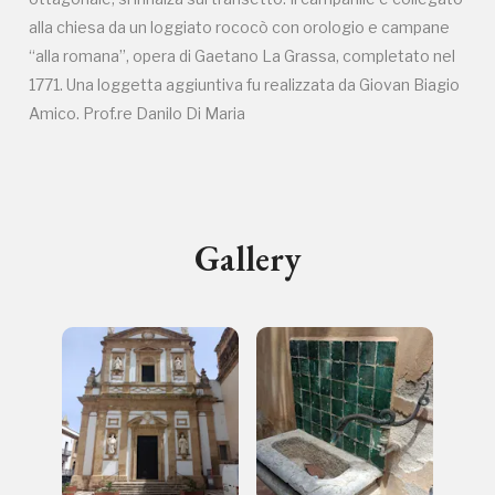
Campagne in corso in questo
alla chiesa da un loggiato rococò con orologio e campane
“alla romana”, opera di Gaetano La Grassa, completato nel
luogo
1771. Una loggetta aggiuntiva fu realizzata da Giovan Biagio
Amico. Prof.re Danilo Di Maria
Gallery
I Luoghi del Cuore
Registrati alla newsletter