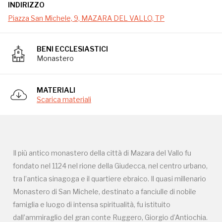
INDIRIZZO
Il più antico monastero della città di Mazara del Vallo fu
Piazza San Michele, 9, MAZARA DEL VALLO, TP
fondato nel 1124 nel rione della Giudecca, nel centro urbano,
tra l’antica sinagoga e il quartiere ebraico. Il quasi millenario
BENI ECCLESIASTICI
Monastero di San Michele, destinato a fanciulle di nobile
Monastero
famiglia e luogo di intensa spiritualità, fu istituito
dall’ammiraglio del gran conte Ruggero, Giorgio d’Antiochia.
Intorno al 1626, con l’aumento delle monache, si decise la
MATERIALI
Scarica materiali
costruzione di una nuova chiesa sotto il vescovado del
cardinale Giandomenico Spinola. I lavori iniziarono nel
dicembre 1627 sotto l’abbadessa Donna Sigismonda
Nachone e si conclusero nella seconda metà del XVIII
Il più antico monastero della città di Mazara del Vallo fu
secolo. La chiesa fu consacrata il 23 gennaio 1679 dal
fondato nel 1124 nel rione della Giudecca, nel centro urbano,
vescovo Giuseppe Cigala. L’interno è costituito da un’ampia
tra l’antica sinagoga e il quartiere ebraico. Il quasi millenario
aula basilicale arricchita da circa venti statue in stucco,
Monastero di San Michele, destinato a fanciulle di nobile
opera di Bartolomeo Sanseverino, raffiguranti virtù
famiglia e luogo di intensa spiritualità, fu istituito
teologali, cardinali e monastiche. Sei altari in marmi
dall’ammiraglio del gran conte Ruggero, Giorgio d’Antiochia.
policromi si distribuiscono nelle cappelle laterali e nel