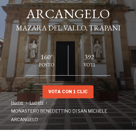
ARCANGELO
ARCANGELO
MAZARA DEL VALLO, TRAPANI
MAZARA DEL VALLO, TRAPANI
160°
392
POSTO
VOTI
VOTA CON 1 CLIC
Home
Luoghi
INDIRIZZO
MONASTERO BENEDETTINO DI SAN MICHELE
Piazza San Michele, 9, MAZARA DEL VALLO, TP
ARCANGELO