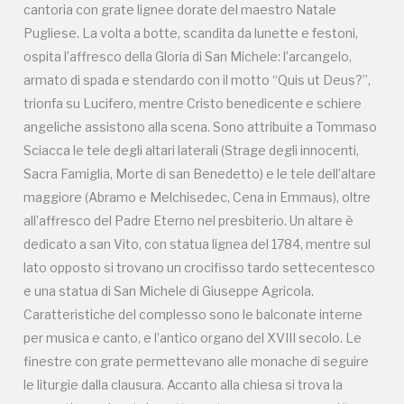
cantoria con grate lignee dorate del maestro Natale
lato opposto si trovano un crocifisso tardo settecentesco
Pugliese. La volta a botte, scandita da lunette e festoni,
e una statua di San Michele di Giuseppe Agricola.
ospita l’affresco della Gloria di San Michele: l’arcangelo,
Caratteristiche del complesso sono le balconate interne
armato di spada e stendardo con il motto “Quis ut Deus?”,
per musica e canto, e l’antico organo del XVIII secolo. Le
trionfa su Lucifero, mentre Cristo benedicente e schiere
finestre con grate permettevano alle monache di seguire
angeliche assistono alla scena. Sono attribuite a Tommaso
le liturgie dalla clausura. Accanto alla chiesa si trova la
Sciacca le tele degli altari laterali (Strage degli innocenti,
sacrestia con lavatoio settecentesco e un raro crocifisso
Sacra Famiglia, Morte di san Benedetto) e le tele dell’altare
composto da materiali misti, risalente tra XIV e XVI secolo,
maggiore (Abramo e Melchisedec, Cena in Emmaus), oltre
su croce lignea con tondi di scuola catalana. Sul lato sud si
all’affresco del Padre Eterno nel presbiterio. Un altare è
apre l’aula capitolare con stalli lignei e soffitto affrescato
dedicato a san Vito, con statua lignea del 1784, mentre sul
con l’Ultima Cena del 1789, da cui si accede alla corte
lato opposto si trovano un crocifisso tardo settecentesco
interna con giardino e loggiati rococò. Al piano superiore si
e una statua di San Michele di Giuseppe Agricola.
trova il coro delle monache, mentre al piano inferiore è
Caratteristiche del complesso sono le balconate interne
collocata la statua di San Michele attribuita a Fazio Gagini
per musica e canto, e l’antico organo del XVIII secolo. Le
(1542), che rappresenta la vittoria sul demonio. Il monastero
finestre con grate permettevano alle monache di seguire
comprende anche il dormitorio, il parlatorio e ambienti di
le liturgie dalla clausura. Accanto alla chiesa si trova la
clausura, tra cui un vestibolo dove si acquistano dolci alle