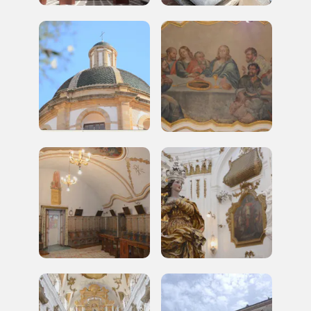
Accedi alle informazioni per te più interessanti,
a quelle inerenti i luoghi più vicini e gli eventi
organizzati
REGISTRATI
Regalati 365 giorni di arte e cultura nell'Italia
più bella, risparmiando.
ISCRIVITI AL FAI
Scopri tutte le opportunità riservate agli iscritti