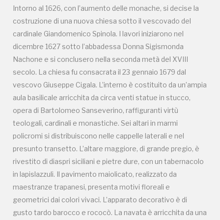
Intorno al 1626, con l’aumento delle monache, si decise la
presunto transetto. L’altare maggiore, di grande pregio, è
costruzione di una nuova chiesa sotto il vescovado del
rivestito di diaspri siciliani e pietre dure, con un tabernacolo
cardinale Giandomenico Spinola. I lavori iniziarono nel
in lapislazzuli. Il pavimento maiolicato, realizzato da
dicembre 1627 sotto l’abbadessa Donna Sigismonda
maestranze trapanesi, presenta motivi floreali e
Nachone e si conclusero nella seconda metà del XVIII
geometrici dai colori vivaci. L’apparato decorativo è di
secolo. La chiesa fu consacrata il 23 gennaio 1679 dal
gusto tardo barocco e rococò. La navata è arricchita da una
vescovo Giuseppe Cigala. L’interno è costituito da un’ampia
cantoria con grate lignee dorate del maestro Natale
aula basilicale arricchita da circa venti statue in stucco,
Pugliese. La volta a botte, scandita da lunette e festoni,
opera di Bartolomeo Sanseverino, raffiguranti virtù
ospita l’affresco della Gloria di San Michele: l’arcangelo,
teologali, cardinali e monastiche. Sei altari in marmi
armato di spada e stendardo con il motto “Quis ut Deus?”,
policromi si distribuiscono nelle cappelle laterali e nel
trionfa su Lucifero, mentre Cristo benedicente e schiere
presunto transetto. L’altare maggiore, di grande pregio, è
angeliche assistono alla scena. Sono attribuite a Tommaso
rivestito di diaspri siciliani e pietre dure, con un tabernacolo
Sciacca le tele degli altari laterali (Strage degli innocenti,
in lapislazzuli. Il pavimento maiolicato, realizzato da
Sacra Famiglia, Morte di san Benedetto) e le tele dell’altare
maestranze trapanesi, presenta motivi floreali e
maggiore (Abramo e Melchisedec, Cena in Emmaus), oltre
geometrici dai colori vivaci. L’apparato decorativo è di
all’affresco del Padre Eterno nel presbiterio. Un altare è
gusto tardo barocco e rococò. La navata è arricchita da una
dedicato a san Vito, con statua lignea del 1784, mentre sul