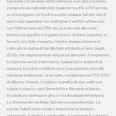
sacrestia con lavatoio settecentesco e un raro crocifisso
mandorle tradizionali. La facciata, completata nel 1702-1703
composto da materiali misti, risalente tra XIV e XVI secolo,
da Alberto Orlando, è sobria e scandita da due ordini con
su croce lignea con tondi di scuola catalana. Sul lato sud si
statue in stucco: santi Benedetto e Bernardo in basso,
apre l’aula capitolare con stalli lignei e soffitto affrescato
Scolastica e Geltrude in alto, e i tre Arcangeli nel timpano.
con l’Ultima Cena del 1789, da cui si accede alla corte
Lo stemma del cardinale Spinola sovrasta il portale. La
interna con giardino e loggiati rococò. Al piano superiore si
cupola, maiolicata in verde e impostata su tamburo
trova il coro delle monache, mentre al piano inferiore è
ottagonale, si innalza sul transetto. Il campanile è collegato
collocata la statua di San Michele attribuita a Fazio Gagini
alla chiesa da un loggiato rococò con orologio e campane
(1542), che rappresenta la vittoria sul demonio. Il monastero
“alla romana”, opera di Gaetano La Grassa, completato nel
comprende anche il dormitorio, il parlatorio e ambienti di
1771. Una loggetta aggiuntiva fu realizzata da Giovan Biagio
clausura, tra cui un vestibolo dove si acquistano dolci alle
Amico. Prof.re Danilo Di Maria
mandorle tradizionali. La facciata, completata nel 1702-1703
da Alberto Orlando, è sobria e scandita da due ordini con
statue in stucco: santi Benedetto e Bernardo in basso,
Scolastica e Geltrude in alto, e i tre Arcangeli nel timpano.
Lo stemma del cardinale Spinola sovrasta il portale. La
cupola, maiolicata in verde e impostata su tamburo
ottagonale, si innalza sul transetto. Il campanile è collegato