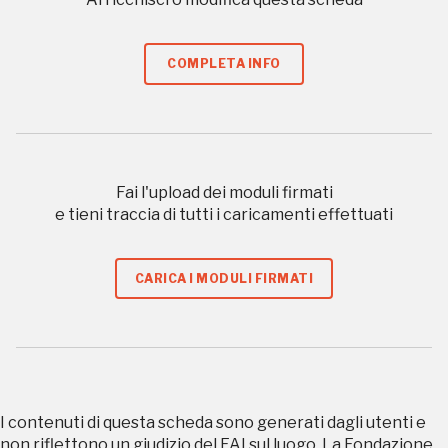
sarebbe possibile
senza di te
COMPLETA INFO
Fai l'upload dei moduli firmati
e tieni traccia di tutti i caricamenti effettuati
FAI - FONDO PER L'AMBIENTE ITALIANO ETS - Via Carlo Foldi, 2 - 20135
Milano
Tel. 02 4676151 - Fax 02 48193631
CARICA I MODULI FIRMATI
P.I.: 04358650150 - C.F.: 80102030154 - PEC:
80102030154ri@legalmail.it
Fondazione nazionale senza scopo di lucro per la tutela e la valorizzazione
dell'arte, della natura e del paesaggio italiani.
Riconosciuta con DPR 941 del 3.12.1975 - Iscritta al RUNTS rep. n. 2092
I contenuti di questa scheda sono generati dagli utenti e
non riflettono un giudizio del FAI sul luogo. La Fondazione