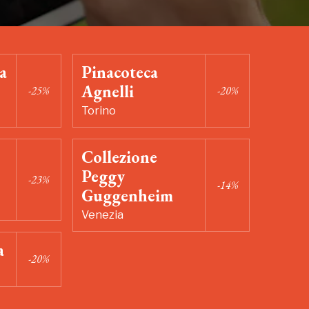
a
Pinacoteca
Agnelli
-25%
-20%
Torino
Collezione
Peggy
-23%
-14%
Guggenheim
Venezia
a
-20%