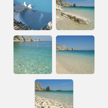
Regalati 365 giorni di arte e cultura nell'Italia
più bella, risparmiando.
ISCRIVITI AL FAI
Scopri tutte le opportunità riservate agli iscritti
Museo Cappell
Sansevero
Napoli
Palazzo Strozzi
Ingresso gratuito
Firenze
nei Beni FAI tutto l'anno