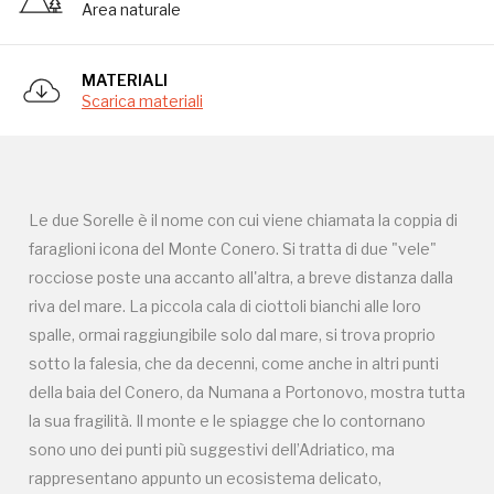
Area naturale
Campagne in corso in questo
MATERIALI
luogo
Scarica materiali
Le due Sorelle è il nome con cui viene chiamata la coppia di
faraglioni icona del Monte Conero. Si tratta di due "vele"
I Luoghi del Cuore
rocciose poste una accanto all'altra, a breve distanza dalla
riva del mare. La piccola cala di ciottoli bianchi alle loro
spalle, ormai raggiungibile solo dal mare, si trova proprio
sotto la falesia, che da decenni, come anche in altri punti
della baia del Conero, da Numana a Portonovo, mostra tutta
Storico campagne in questo
la sua fragilità. Il monte e le spiagge che lo contornano
luogo
sono uno dei punti più suggestivi dell’Adriatico, ma
rappresentano appunto un ecosistema delicato,