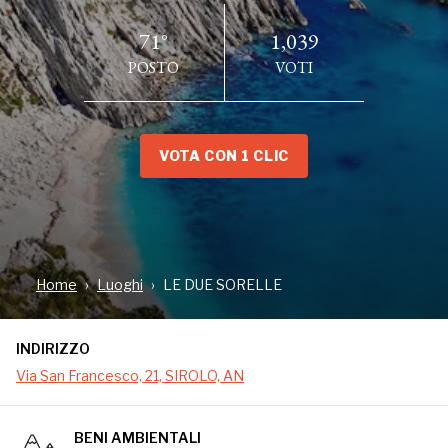
71°
1,039
POSTO
VOTI
VOTA CON 1 CLIC
INDIRIZZO
Via San Francesco, 21, SIROLO, AN
Home
Luoghi
LE DUE SORELLE
INDIRIZZO
Via San Francesco, 21, SIROLO, AN
BENI AMBIENTALI