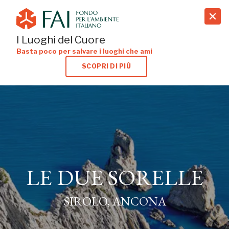
search
I Luoghi del Cuore
Basta poco per salvare i luoghi che ami
SCOPRI DI PIÙ
LE DUE SORELLE
SIROLO, ANCONA
LE DUE SORELLE
SIROLO, ANCONA