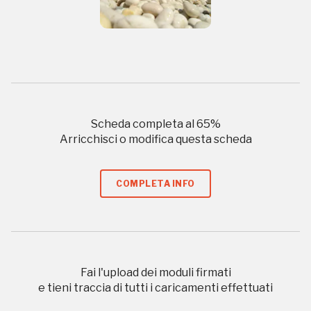
Gallerie d’Itali
Milano
Gratis
Scheda completa al
65
%
Arricchisci o modifica questa scheda
Tutto questo non
COMPLETA INFO
sarebbe possibile
senza di te
Fai l'upload dei moduli firmati
e tieni traccia di tutti i caricamenti effettuati