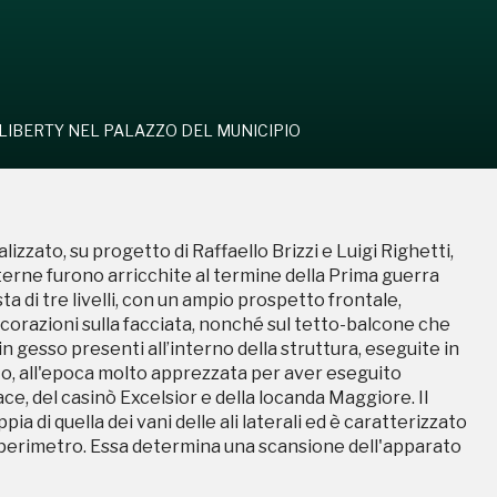
 LIBERTY NEL PALAZZO DEL MUNICIPIO
zzato, su progetto di Raffaello Brizzi e Luigi Righetti,
interne furono arricchite al termine della Prima guerra
 di tre livelli, con un ampio prospetto frontale,
orazioni sulla facciata, nonché sul tetto-balcone che
 in gesso presenti all’interno della struttura, eseguite in
to, all'epoca molto apprezzata per aver eseguito
ace, del casinò Excelsior e della locanda Maggiore. Il
a di quella dei vani delle ali laterali ed è caratterizzato
o perimetro. Essa determina una scansione dell'apparato