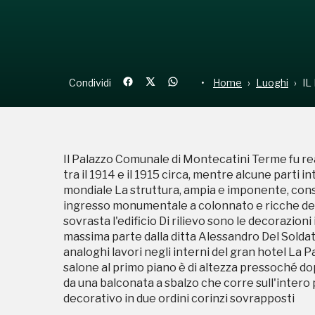
Condividi
Home
Luoghi
IL
Il Palazzo Comunale di Montecatini Terme fu reali
tra il 1914 e il 1915 circa, mentre alcune parti 
mondiale La struttura, ampia e imponente, consta
ingresso monumentale a colonnato e ricche dec
sovrasta l'edificio Di rilievo sono le decorazioni
massima parte dalla ditta Alessandro Del Solda
analoghi lavori negli interni del gran hotel La P
salone al primo piano è di altezza pressoché doppi
da una balconata a sbalzo che corre sull'inter
decorativo in due ordini corinzi sovrapposti