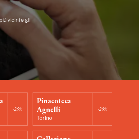
iù vicini e gli
a
Pinacoteca
Agnelli
-25%
-20%
Torino
Collezione