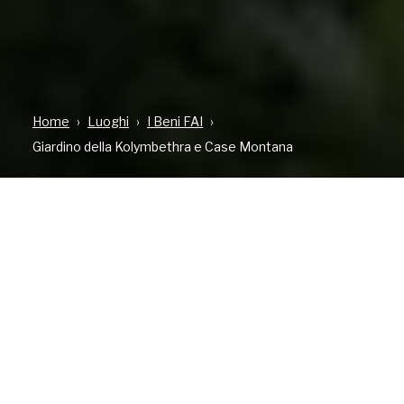
Home
Luoghi
I Beni FAI
Giardino della Kolymbethra e Case Montana
TIPOLOGIA
DOVE
CONTATT
Bene aperto al
Parco Valle dei
335 12290
pubblico
Templi - Area
faikolymbethra@fondo
Tempio dei
Dioscuri
AGRIGENTO