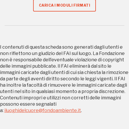
CARICA I MODULI FIRMATI
Tutto questo non
sarebbe possibile
I contenuti di questa scheda sono generati dagli utenti e
non riflettono un giudizio del FAI sul luogo. La Fondazione
senza di te
non è responsabile dell’eventuale violazione di copyright
delle immagini pubblicate. Il FAI eliminerà dal sito le
immagini caricate dagli utenti di cui sia chiesta la rimozione
da parte degli aventi diritto secondo le leggi vigenti. Il FAI
ha inoltre la facoltà di rimuovere le immagini caricate dagli
utenti nel sito in qualsiasi momento a propria discrezione.
Contenuti impropri e utilizzi non corretti delle immagini
FAI - FONDO PER L'AMBIENTE ITALIANO ETS - Via Carlo Foldi, 2 - 20135
possono essere segnalati
Milano
a:
iluoghidelcuore@fondoambiente.it
.
Tel. 02 4676151 - Fax 02 48193631
P.I.: 04358650150 - C.F.: 80102030154 - PEC:
80102030154ri@legalmail.it