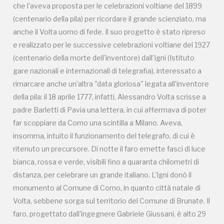
che l'aveva proposta per le celebrazioni voltiane del 1899
distanza, per celebrare un grande italiano. L'Igni donò il
(centenario della pila) per ricordare il grande scienziato, ma
monumento al Comune di Como, in quanto città natale di
anche il Volta uomo di fede. Il suo progetto è stato ripreso
Volta, sebbene sorga sul territorio del Comune di Brunate. Il
e realizzato per le successive celebrazioni voltiane del 1927
faro, progettato dall'ingegnere Gabriele Giussani, è alto 29
(centenario della morte dell'inventore) dall’Igni (Istituto
metri ed è stato pensato per essere visitabile e per poter
gare nazionali e internazionali di telegrafia), interessato a
ammirare dalla sua sommità, raggiungibile attraverso una
rimarcare anche un’altra "data gloriosa" legata all’inventore
caratteristica scala a chiocciola di 143 gradini, un panorama
della pila: il 18 aprile 1777, infatti, Alessandro Volta scrisse a
vastissimo, che si estende da Milano all'arco alpino, con al
padre Barletti di Pavia una lettera, in cui affermava di poter
centro il lago di Como e i suoi borghi. Nelle giornate di cielo
far scoppiare da Como una scintilla a Milano. Aveva,
terso si scorge persino l'Appennino settentrionale.
insomma, intuito il funzionamento del telegrafo, di cui è
Attualmente (2026) il Faro Voltiano è chiuso, perché ha
ritenuto un precursore. Di notte il faro emette fasci di luce
bisogno di lavori di manutenzione straordinaria, e
bianca, rossa e verde, visibili fino a quaranta chilometri di
candidandolo tra i "Luoghi del cuore" del FAI, si vuole
distanza, per celebrare un grande italiano. L'Igni donò il
attirare l'attenzione di tutte le persone attente ai paesaggi
monumento al Comune di Como, in quanto città natale di
culturali, alla storia e alla scienza, affinché venga restaurato
Volta, sebbene sorga sul territorio del Comune di Brunate. Il
e riaperto per l'importante occasione delle celebrazioni
faro, progettato dall'ingegnere Gabriele Giussani, è alto 29
voltiane del 2027, quando cadranno i 200 anni della morte di