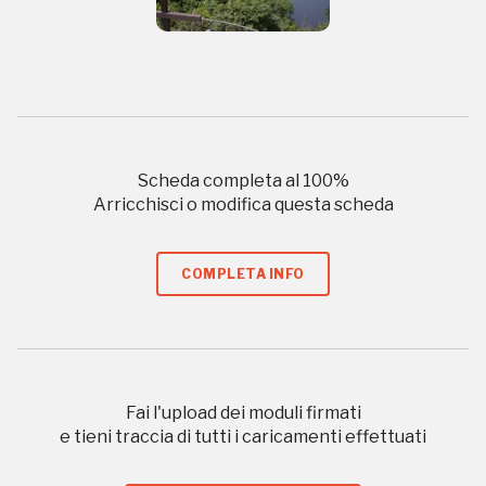
ISCRIVITI AL FAI
Scopri tutte le opportunità riservate agli iscritti
Museo Cappell
Sansevero
Scheda completa al
100
%
Napoli
Arricchisci o modifica questa scheda
Palazzo Strozzi
Ingresso gratuito
COMPLETA INFO
Firenze
nei Beni FAI tutto l'anno
Gallerie d’Itali
Milano
Gratis
Fai l'upload dei moduli firmati
e tieni traccia di tutti i caricamenti effettuati