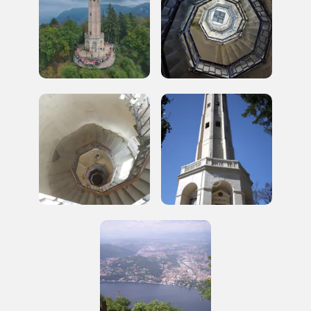
2003, 2004, 2010, 2014, 2016, 2018, 2020, 2022, 2024
Registrati alla newsletter
Accedi alle informazioni per te più interessanti,
a quelle inerenti i luoghi più vicini e gli eventi
organizzati
REGISTRATI
Regalati 365 giorni di arte e cultura nell'Italia
più bella, risparmiando.