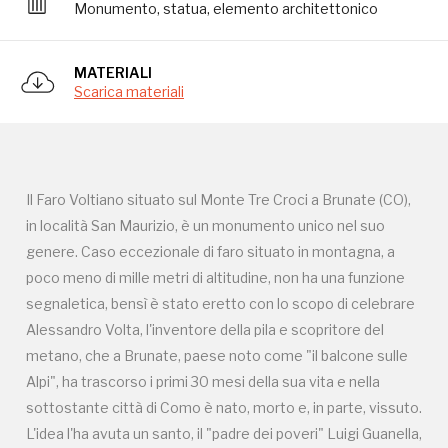
Monumento, statua, elemento architettonico
metano, che a Brunate, paese noto come "il balcone sulle
Alpi", ha trascorso i primi 30 mesi della sua vita e nella
MATERIALI
sottostante città di Como è nato, morto e, in parte, vissuto.
Scarica materiali
L'idea l'ha avuta un santo, il "padre dei poveri" Luigi Guanella,
che l'aveva proposta per le celebrazioni voltiane del 1899
(centenario della pila) per ricordare il grande scienziato, ma
anche il Volta uomo di fede. Il suo progetto è stato ripreso
Il Faro Voltiano situato sul Monte Tre Croci a Brunate (CO),
e realizzato per le successive celebrazioni voltiane del 1927
in località San Maurizio, è un monumento unico nel suo
(centenario della morte dell'inventore) dall’Igni (Istituto
genere. Caso eccezionale di faro situato in montagna, a
gare nazionali e internazionali di telegrafia), interessato a
poco meno di mille metri di altitudine, non ha una funzione
rimarcare anche un’altra "data gloriosa" legata all’inventore
segnaletica, bensì è stato eretto con lo scopo di celebrare
della pila: il 18 aprile 1777, infatti, Alessandro Volta scrisse a
Alessandro Volta, l'inventore della pila e scopritore del
padre Barletti di Pavia una lettera, in cui affermava di poter
metano, che a Brunate, paese noto come "il balcone sulle
far scoppiare da Como una scintilla a Milano. Aveva,
Alpi", ha trascorso i primi 30 mesi della sua vita e nella
insomma, intuito il funzionamento del telegrafo, di cui è
sottostante città di Como è nato, morto e, in parte, vissuto.
ritenuto un precursore. Di notte il faro emette fasci di luce
L'idea l'ha avuta un santo, il "padre dei poveri" Luigi Guanella,
bianca, rossa e verde, visibili fino a quaranta chilometri di