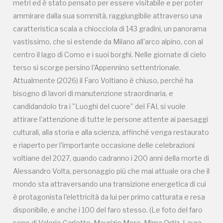
metri ed è stato pensato per essere visitabile e per poter
Alessandro Volta, personaggio più che mai attuale ora che il
ammirare dalla sua sommità, raggiungibile attraverso una
mondo sta attraversando una transizione energetica di cui
caratteristica scala a chiocciola di 143 gradini, un panorama
è protagonista l'elettricità da lui per primo catturata e resa
vastissimo, che si estende da Milano all'arco alpino, con al
disponibile, e anche i 100 del faro stesso. (Le foto del faro
centro il lago di Como e i suoi borghi. Nelle giornate di cielo
sono di Valerio Carletto, Maurizio Moro, Mirna Ortiz, Laura
terso si scorge persino l'Appennino settentrionale.
Piatti via Wikimedia Commons)
Attualmente (2026) il Faro Voltiano è chiuso, perché ha
bisogno di lavori di manutenzione straordinaria, e
candidandolo tra i "Luoghi del cuore" del FAI, si vuole
attirare l'attenzione di tutte le persone attente ai paesaggi
culturali, alla storia e alla scienza, affinché venga restaurato
e riaperto per l'importante occasione delle celebrazioni
voltiane del 2027, quando cadranno i 200 anni della morte di
Campagne in corso in questo
Alessandro Volta, personaggio più che mai attuale ora che il
mondo sta attraversando una transizione energetica di cui
luogo
è protagonista l'elettricità da lui per primo catturata e resa
disponibile, e anche i 100 del faro stesso. (Le foto del faro
sono di Valerio Carletto, Maurizio Moro, Mirna Ortiz, Laura