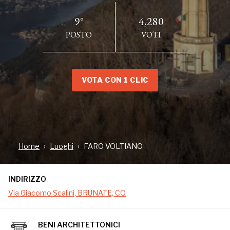
9°
4,280
POSTO
VOTI
VOTA CON 1 CLIC
INDIRIZZO
Via Giacomo Scalini, BRUNATE, CO
Home
Luoghi
FARO VOLTIANO
Il Faro Voltiano situato sul Monte Tre Croci a Brunate (CO),
in località San Maurizio, è un monumento unico nel suo
INDIRIZZO
genere. Caso eccezionale di faro situato in montagna, a
Via Giacomo Scalini, BRUNATE, CO
poco meno di mille metri di altitudine, non ha una funzione
segnaletica, bensì è stato eretto con lo scopo di celebrare
BENI ARCHITETTONICI
Alessandro Volta, l'inventore della pila e scopritore del