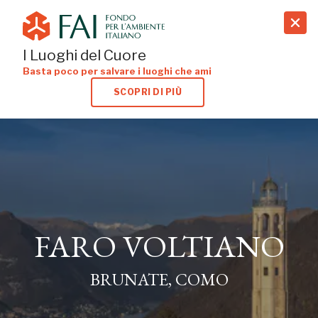
search
I Luoghi del Cuore
Basta poco per salvare i luoghi che ami
SCOPRI DI PIÙ
FARO VOLTIANO
BRUNATE, COMO
FARO VOLTIANO
BRUNATE, COMO