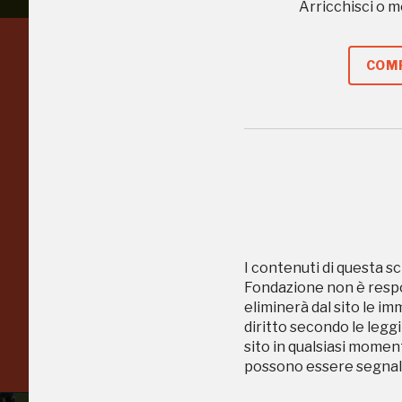
Arricchisci o 
Regalati 365 giorni di
COMP
arte e cultura
nell'Italia più bella,
risparmiando.
ISCRIVITI AL FAI
I contenuti di questa sc
Fondazione non è respon
eliminerà dal sito le im
diritto secondo le leggi
Scopri tutte le opportunità riservate agli iscritti
sito in qualsiasi momen
possono essere segnala