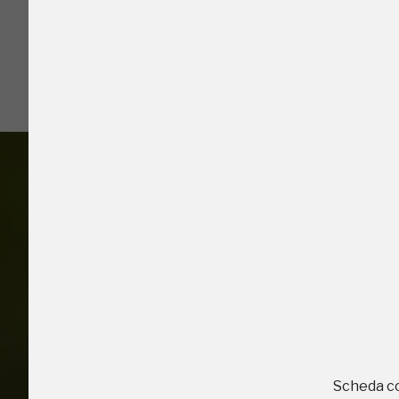
I Luoghi del C
2010, 2012, 2014,
Accedi alle in
Scheda c