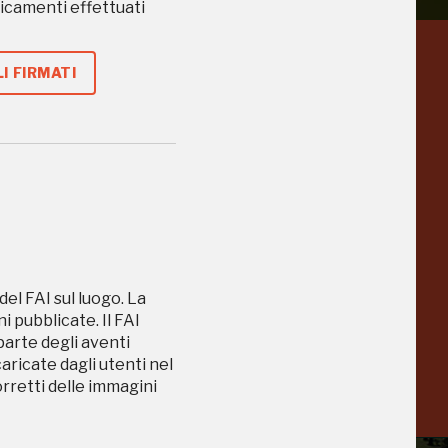
caricamenti effettuati
I FIRMATI
a
Pinacoteca
Agnelli
-25%
-20%
Torino
Collezione
Peggy
-23%
-14%
Guggenheim
Venezia
del FAI sul luogo. La
 pubblicate. Il FAI
a
 parte degli aventi
-20%
caricate dagli utenti nel
orretti delle immagini