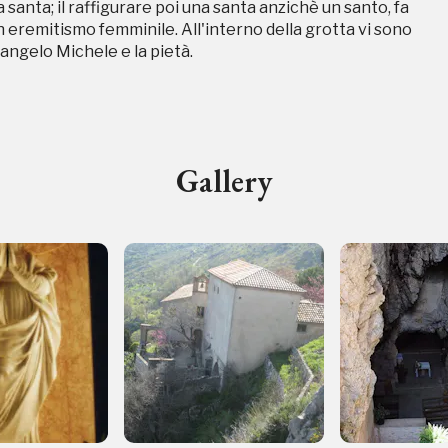
a santa; il raffigurare poi una santa anzichè un santo, fa
n eremitismo femminile. All'interno della grotta vi sono
cangelo Michele e la pietà.
ampagne in corso in questo luo
Gallery
I Luoghi del Cuore
Storico campagne in questo luog