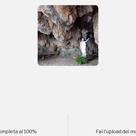
uore
 2016, 2018, 2020, 2022
Registrati alla newsletter
formazioni per te più interessanti, a quelle inerenti i luoghi p
eventi organizzati
REGISTRATI
ompleta al
100
%
Fai l'upload dei m