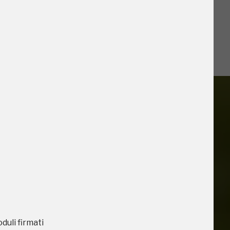
iù vicini e gli
oduli firmati