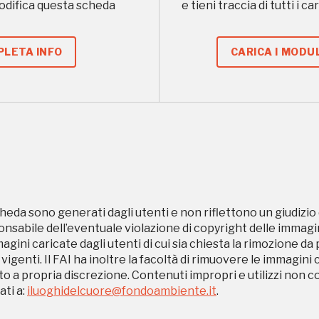
modifica questa scheda
e tieni traccia di tutti i 
LETA INFO
CARICA I MODUL
Museo Cappell
Sansevero
Napoli
Ingresso
Palazzo Strozzi
gratuito
Firenze
nei Beni FAI tutto
heda sono generati dagli utenti e non riflettono un giudizio 
l'anno
sabile dell’eventuale violazione di copyright delle immagini
Gallerie d’Itali
magini caricate dagli utenti di cui sia chiesta la rimozione da
 vigenti. Il FAI ha inoltre la facoltà di rimuovere le immagini 
Gratis
Milano
to a propria discrezione. Contenuti impropri e utilizzi non c
ti a:
iluoghidelcuore@fondoambiente.it
.