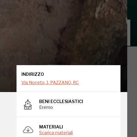
INDIRIZZO
Via Noceto, 1, PAZZANO, RC
INDIRIZZO
Via Noceto, 1, PAZZANO, RC
BENI ECCLESIASTICI
Eremo
MATERIALI
Scarica materiali