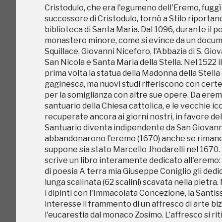
Cristodulo, che era l'egumeno dell'Eremo, fuggì 
gaginesca, ma nuovi studi riferiscono con certe
successore di Cristodulo, tornò a Stilo riportan
per la somiglianza con altre sue opere. Da eremo
biblioteca di Santa Maria. Dal 1096, durante il
santuario della Chiesa cattolica, e le vecchie 
monastero minore, come si evince da un docume
recuperate ancora ai giorni nostri, in favore del
Squillace, Giovanni Niceforo, l'Abbazia di S. Giova
Santuario diventa indipendente da San Giovanni Th
San Nicola e Santa Maria della Stella. Nel 1522 i
abbandonarono l'eremo (1670) anche se rimane all
prima volta la statua della Madonna della Stella
suppone sia stato Marcello Jhodarelli nel 1670.
gaginesca, ma nuovi studi riferiscono con certe
scrive un libro interamente dedicato all'eremo: L
per la somiglianza con altre sue opere. Da eremo
di poesia A terra mia Giuseppe Coniglio gli dedi
santuario della Chiesa cattolica, e le vecchie 
lunga scalinata (62 scalini) scavata nella pietra.
recuperate ancora ai giorni nostri, in favore del
i dipinti con l'Immacolata Concezione, la Santiss
Santuario diventa indipendente da San Giovanni Th
interesse il frammento di un affresco di arte bi
abbandonarono l'eremo (1670) anche se rimane all
l'eucarestia dal monaco Zosimo. L'affresco si rit
suppone sia stato Marcello Jhodarelli nel 1670.
delle ciocche disordinate della capigliatura dell
scrive un libro interamente dedicato all'eremo: L
pensare che vi sia stato per un certo periodo u
di poesia A terra mia Giuseppe Coniglio gli dedi
rappresentazioni della Trinità, di Cristo, dell'Ar
lunga scalinata (62 scalini) scavata nella pietra.
i dipinti con l'Immacolata Concezione, la Santiss
interesse il frammento di un affresco di arte bi
l'eucarestia dal monaco Zosimo. L'affresco si rit