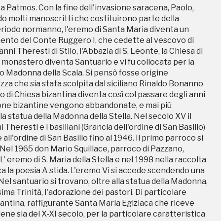
a Patmos. Con la fine dell'invasione saracena, Paolo,
zza che sia stata scolpita dal siciliano Rinaldo Bonanno
do molti manoscritti che costituirono parte della
 di Chiesa bizantina diventa così col passare degli anni
 periodo normanno, l'eremo di Santa Maria diventa un
icone bizantine vengono abbandonate, e mai più
nto del Conte Ruggero I, che cedette al vescovo di
la statua della Madonna della Stella. Nel secolo XV il
nni Theresti di Stilo, l'Abbazia di S. Leonte, la Chiesa di
eresti e i basiliani (Grancia dell'ordine di San Basilio)
l monastero diventa Santuario e vi fu collocata per la
'ordine di San Basilio fino al 1946. Il primo parroco si
 o Madonna della Scala. Si pensò fosse origine
 Nel 1965 don Mario Squillace, parroco di Pazzano,
zza che sia stata scolpita dal siciliano Rinaldo Bonanno
' eremo di S. Maria della Stella e nel 1998 nella raccolta
 di Chiesa bizantina diventa così col passare degli anni
ca la poesia A stida. L'eremo Vi si accede scendendo una
icone bizantine vengono abbandonate, e mai più
 Nel santuario si trovano, oltre alla statua della Madonna,
la statua della Madonna della Stella. Nel secolo XV il
ima Trinità, l'adorazione dei pastori. Di particolare
eresti e i basiliani (Grancia dell'ordine di San Basilio)
zantina, raffigurante Santa Maria Egiziaca che riceve
'ordine di San Basilio fino al 1946. Il primo parroco si
iene sia del X-XI secolo, per la particolare caratteristica
 Nel 1965 don Mario Squillace, parroco di Pazzano,
a santa; il raffigurare poi una santa anzichè un santo, fa
' eremo di S. Maria della Stella e nel 1998 nella raccolta
n eremitismo femminile. All'interno della grotta vi sono
ca la poesia A stida. L'eremo Vi si accede scendendo una
cangelo Michele e la pietà.
 Nel santuario si trovano, oltre alla statua della Madonna,
ima Trinità, l'adorazione dei pastori. Di particolare
zantina, raffigurante Santa Maria Egiziaca che riceve
iene sia del X-XI secolo, per la particolare caratteristica