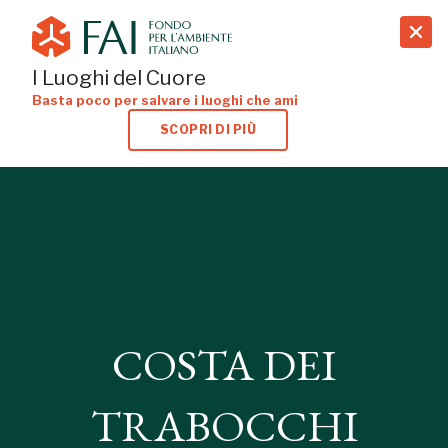
search
I Luoghi del Cuore
Basta poco per salvare i luoghi che ami
SCOPRI DI PIÙ
COSTA DEI
TRABOCCHI
COSTA DEI
PESCARA
TRABOCCHI