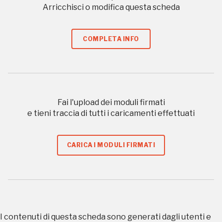
Arricchisci o modifica questa scheda
a quelle inerenti i luoghi più vicini e gli eventi
organizzati
COMPLETA INFO
REGISTRATI
Fai l'upload dei moduli firmati
e tieni traccia di tutti i caricamenti effettuati
Regalati 365 giorni di arte e cultura nell'Italia
più bella, risparmiando.
CARICA I MODULI FIRMATI
ISCRIVITI AL FAI
Scopri tutte le opportunità riservate agli iscritti
Museo Cappell
I contenuti di questa scheda sono generati dagli utenti e