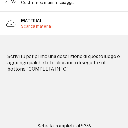
Costa, area marina, spiaggia
Storico campagne in questo
MATERIALI
Scarica materiali
luogo
Scrivi tu per primo una descrizione di questo luogo e
aggiungi qualche foto cliccando di seguito sul
I Luoghi del Cuore
bottone "COMPLETA INFO"
2010, 2012, 2014, 2016, 2018, 2020, 2022
Registrati alla newsletter
Scheda completa al
53
%
Accedi alle informazioni per te più interessanti,