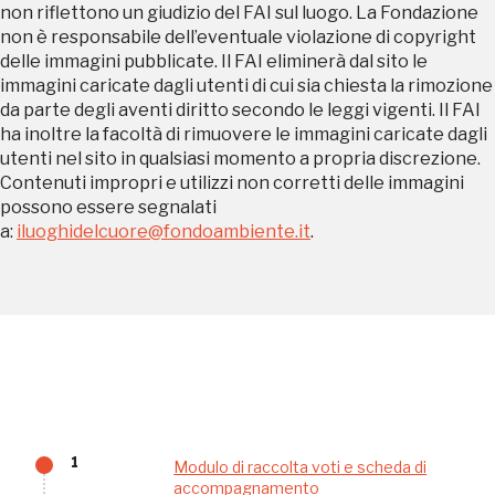
Sansevero
non riflettono un giudizio del FAI sul luogo. La Fondazione
Napoli
non è responsabile dell’eventuale violazione di copyright
delle immagini pubblicate. Il FAI eliminerà dal sito le
immagini caricate dagli utenti di cui sia chiesta la rimozione
Palazzo Strozzi
da parte degli aventi diritto secondo le leggi vigenti. Il FAI
Ingresso gratuito
Firenze
ha inoltre la facoltà di rimuovere le immagini caricate dagli
nei Beni FAI tutto l'anno
utenti nel sito in qualsiasi momento a propria discrezione.
Contenuti impropri e utilizzi non corretti delle immagini
Gallerie d’Itali
possono essere segnalati
Milano
a:
iluoghidelcuore@fondoambiente.it
.
Gratis
Tutto questo non
1
Modulo di raccolta voti e scheda di
accompagnamento