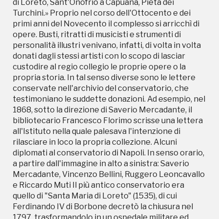
testimoniano le suddette donazioni. Ad esempio, nel
di Loreto, Sant'Onofrio a Capuana, Pietà dei
1868, sotto la direzione di Saverio Mercadante, il
Turchini.» Proprio nel corso dell'Ottocento e dei
bibliotecario Francesco Florimo scrisse una lettera
primi anni del Novecento il complesso si arricchì di
all'Istituto nella quale palesava l'intenzione di
opere. Busti, ritratti di musicisti e strumenti di
rilasciare in loco la propria collezione. Alcuni
personalità illustri venivano, infatti, di volta in volta
diplomati al conservatorio di Napoli. In senso orario,
donati dagli stessi artisti con lo scopo di lasciar
a partire dall'immagine in alto a sinistra: Saverio
custodire al regio collegio le proprie opere o la
Mercadante, Vincenzo Bellini, Ruggero Leoncavallo
propria storia. In tal senso diverse sono le lettere
e Riccardo Muti Il più antico conservatorio era
conservate nell'archivio del conservatorio, che
quello di "Santa Maria di Loreto" (1535), di cui
testimoniano le suddette donazioni. Ad esempio, nel
Ferdinando IV di Borbone decretò la chiusura nel
1868, sotto la direzione di Saverio Mercadante, il
1797, trasformandolo in un ospedale militare ed
bibliotecario Francesco Florimo scrisse una lettera
inglobandolo al conservatorio di Sant'Onofrio a
all'Istituto nella quale palesava l'intenzione di
Porta Capuana. Il conservatorio sorgeva nei pressi
rilasciare in loco la propria collezione. Alcuni
di via Marina. Il conservatorio della Pietà dei
diplomati al conservatorio di Napoli. In senso orario,
Turchini (1573) nacque con l'intento di ospitare i
a partire dall'immagine in alto a sinistra: Saverio
ragazzi orfani o abbandonati. La sua sede era
Mercadante, Vincenzo Bellini, Ruggero Leoncavallo
nell'omonimo complesso religioso, il cui nome trae
e Riccardo Muti Il più antico conservatorio era
origine dal colore delle divise degli orfanelli ivi
quello di "Santa Maria di Loreto" (1535), di cui
ospitati; fu l'ultima istituzione a sopravvivere e
Ferdinando IV di Borbone decretò la chiusura nel
accolse gli allievi delle altre che col tempo furono
1797, trasformandolo in un ospedale militare ed