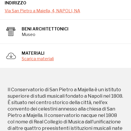
INDIRIZZO
Via San Pietro a Maiella, 4, NAPOLI, NA
BENI ARCHITETTONICI
Il Conservatorio di San Pietro a Majella è un istituto
Museo
superiore di studi musicali fondato a Napoli nel 1808.
È situato nel centro storico della città, nell'ex
convento dei celestini annesso alla chiesa di San
MATERIALI
Pietro a Majella. Il conservatorio nacque nel 1808
Scarica materiali
col nome di Real Collegio di Musica dall'unificazione
di altre quattro preesistenti istituzioni musicali nate
come orfanotrofi e nelle quali si era iniziato ad
impartire insegnamenti di catechismo e di canto
per i fanciulli abbandonati già a partire dal
Il Conservatorio di San Pietro a Majella è un istituto
Cinquecento: il "Santa Maria di Loreto", quello della
superiore di studi musicali fondato a Napoli nel 1808.
"Pietà dei Turchini", quello di "Sant'Onofrio a
È situato nel centro storico della città, nell'ex
Capuana" e quello dei "Poveri di Gesù Cristo". La
convento dei celestini annesso alla chiesa di San
sede antica era quella del vicino convento di San
Pietro a Majella. Il conservatorio nacque nel 1808
Sebastiano. Nel 1825 avviene la prima assoluta di
col nome di Real Collegio di Musica dall'unificazione
Adelson e Salvini di Vincenzo Bellini. Dal 1826, per
di altre quattro preesistenti istituzioni musicali nate