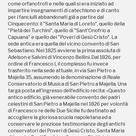
ordine di Francesco I, il complesso fu invece
come orfanotrofi e nelle quali si era iniziato ad
trasferito nella sede attuale, in via San Pietro a
impartire insegnamenti di catechismo e di canto
Majella 35, assumendo la denominazione di Reale
per i fanciulli abbandonati già a partire dal
Conservatorio di Musica di San Pietro a Majella. Una
Cinquecento: il "Santa Maria di Loreto", quello della
targa posta all'ingresso dell'edificio recita: «Questo
"Pietà dei Turchini", quello di "Sant'Onofrio a
antico edificio, già venerabile convento dei padri
Capuana" e quello dei "Poveri di Gesù Cristo". La
celestini di San Pietro a Majella nel 1826 per volontà
sede antica era quella del vicino convento di San
di Francesco re delle Due Sicilie fu destinato ad
Sebastiano. Nel 1825 avviene la prima assoluta di
accogliere la gloriosa scuola napoletana ed a
Adelson e Salvini di Vincenzo Bellini. Dal 1826, per
conservare le preziose testimonianze degli antichi
ordine di Francesco I, il complesso fu invece
conservatori dei Poveri di Gesù Cristo, Santa Maria
trasferito nella sede attuale, in via San Pietro a
di Loreto, Sant'Onofrio a Capuana, Pietà dei
Majella 35, assumendo la denominazione di Reale
Turchini.» Proprio nel corso dell'Ottocento e dei
Conservatorio di Musica di San Pietro a Majella. Una
primi anni del Novecento il complesso si arricchì di
targa posta all'ingresso dell'edificio recita: «Questo
opere. Busti, ritratti di musicisti e strumenti di
antico edificio, già venerabile convento dei padri
personalità illustri venivano, infatti, di volta in volta
celestini di San Pietro a Majella nel 1826 per volontà
donati dagli stessi artisti con lo scopo di lasciar
di Francesco re delle Due Sicilie fu destinato ad
custodire al regio collegio le proprie opere o la
accogliere la gloriosa scuola napoletana ed a
propria storia. In tal senso diverse sono le lettere
conservare le preziose testimonianze degli antichi
conservate nell'archivio del conservatorio, che
conservatori dei Poveri di Gesù Cristo, Santa Maria