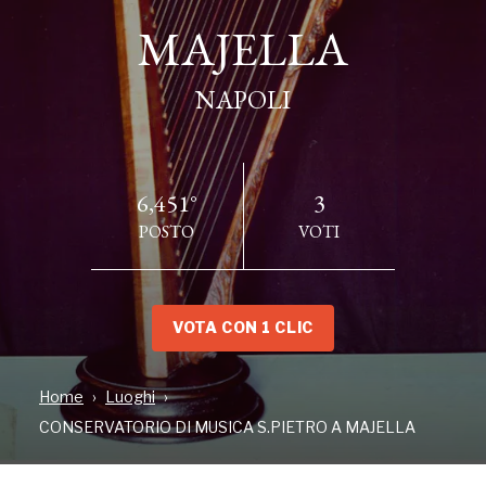
MAJELLA
MAJELLA
NAPOLI
NAPOLI
6,451°
3
POSTO
VOTI
VOTA CON 1 CLIC
INDIRIZZO
Home
Luoghi
Via San Pietro a Maiella, 4, NAPOLI, NA
CONSERVATORIO DI MUSICA S.PIETRO A MAJELLA
LUOGO ACCESSIBILE