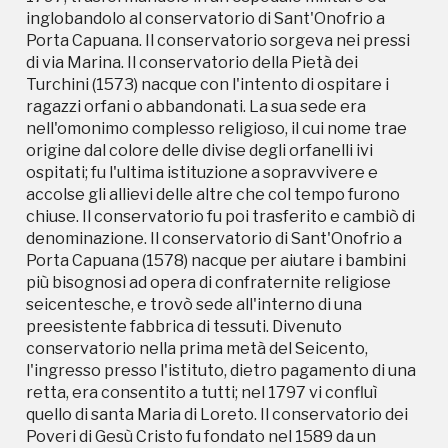
chiuse. Il conservatorio fu poi trasferito e cambiò di
inglobandolo al conservatorio di Sant'Onofrio a
denominazione. Il conservatorio di Sant'Onofrio a
Porta Capuana. Il conservatorio sorgeva nei pressi
Porta Capuana (1578) nacque per aiutare i bambini
di via Marina. Il conservatorio della Pietà dei
più bisognosi ad opera di confraternite religiose
Turchini (1573) nacque con l'intento di ospitare i
seicentesche, e trovò sede all'interno di una
ragazzi orfani o abbandonati. La sua sede era
preesistente fabbrica di tessuti. Divenuto
nell'omonimo complesso religioso, il cui nome trae
conservatorio nella prima metà del Seicento,
origine dal colore delle divise degli orfanelli ivi
l'ingresso presso l'istituto, dietro pagamento di una
ospitati; fu l'ultima istituzione a sopravvivere e
retta, era consentito a tutti; nel 1797 vi confluì
accolse gli allievi delle altre che col tempo furono
quello di santa Maria di Loreto. Il conservatorio dei
chiuse. Il conservatorio fu poi trasferito e cambiò di
Poveri di Gesù Cristo fu fondato nel 1589 da un
denominazione. Il conservatorio di Sant'Onofrio a
terziario francescano e fu soppresso nel 1743 in
Porta Capuana (1578) nacque per aiutare i bambini
seguito a tumulti. Il complesso nacque nell'odierno
più bisognosi ad opera di confraternite religiose
largo dei Girolamini, a ridosso dell'omonima chiesa
seicentesche, e trovò sede all'interno di una
ed anche in questo caso, lo scopo dell'istituto era
preesistente fabbrica di tessuti. Divenuto
quello di accogliere bambini orfani e poveri. Alla sua
conservatorio nella prima metà del Seicento,
chiusura, i bambini ospitati nella struttura furono
l'ingresso presso l'istituto, dietro pagamento di una
divisi nei restanti tre conservatori della città.
retta, era consentito a tutti; nel 1797 vi confluì
quello di santa Maria di Loreto. Il conservatorio dei
Poveri di Gesù Cristo fu fondato nel 1589 da un