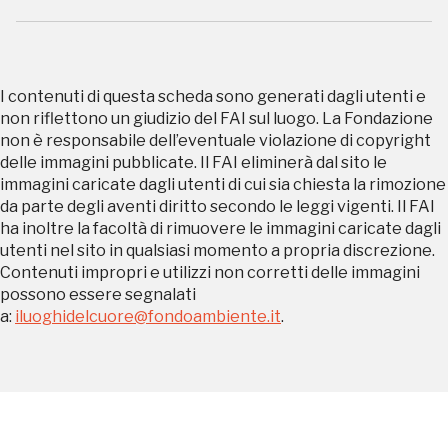
REGISTRATI
I contenuti di questa scheda sono generati dagli utenti e
non riflettono un giudizio del FAI sul luogo. La Fondazione
non è responsabile dell’eventuale violazione di copyright
delle immagini pubblicate. Il FAI eliminerà dal sito le
Regalati 365 giorni di arte e cultura nell'Italia
immagini caricate dagli utenti di cui sia chiesta la rimozione
più bella, risparmiando.
da parte degli aventi diritto secondo le leggi vigenti. Il FAI
ha inoltre la facoltà di rimuovere le immagini caricate dagli
utenti nel sito in qualsiasi momento a propria discrezione.
ISCRIVITI AL FAI
Contenuti impropri e utilizzi non corretti delle immagini
possono essere segnalati
Scopri tutte le opportunità riservate agli iscritti
a:
iluoghidelcuore@fondoambiente.it
.
Museo Cappell
Sansevero
Napoli