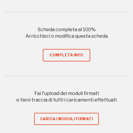
Giornate FAI di Primavera
Scheda completa al
100
%
Arricchisci o modifica questa scheda
I Luoghi del Cuore
COMPLETA INFO
2017
2016, 2020, 2022
Fai l'upload dei moduli firmati
Registrati alla newsletter
e tieni traccia di tutti i caricamenti effettuati
Accedi alle informazioni per te più interessanti,
CARICA I MODULI FIRMATI
a quelle inerenti i luoghi più vicini e gli eventi
organizzati