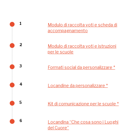
Palazzo Strozzi
Ingresso gratuito
Firenze
1
Modulo di raccolta voti e scheda di
nei Beni FAI tutto l'anno
accompagnamento
Gallerie d’Itali
Milano
2
Gratis
Modulo di raccolta voti e istruzioni
per le scuole
3
Formati social da personalizzare *
4
Locandine da personalizzare *
5
Kit di comunicazione per le scuole *
Tutto questo non
sarebbe possibile
6
Locandina “Che cosa sono i Luoghi
del Cuore”
senza di te