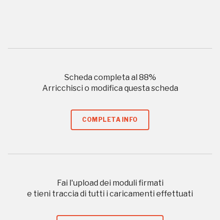
luogo
Scheda completa al
88
%
Arricchisci o modifica questa scheda
I Luoghi del Cuore
COMPLETA INFO
Registrati alla newsletter
Fai l'upload dei moduli firmati
e tieni traccia di tutti i caricamenti effettuati
Accedi alle informazioni per te più interessanti,
a quelle inerenti i luoghi più vicini e gli eventi