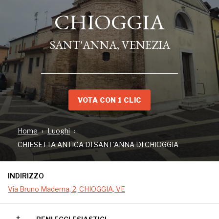
CHIOGGIA
CHIOGGIA
SANT'ANNA, VENEZIA
SANT'ANNA, VENEZIA
VOTA CON 1 CLIC
Home
Luoghi
CHIESETTA ANTICA DI SANT'ANNA DI CHIOGGIA
INDIRIZZO
INDIRIZZO
Via Bruno Maderna, 2, CHIOGGIA, VE
Via Bruno Maderna, 2, CHIOGGIA, VE