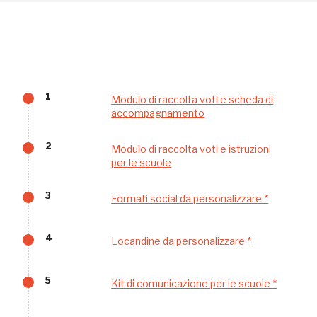
Napoli
Palazzo Strozzi
Ingresso gratuito
Firenze
nei Beni FAI tutto l'anno
1
Modulo di raccolta voti e scheda di
Gallerie d’Itali
accompagnamento
Milano
Gratis
2
Modulo di raccolta voti e istruzioni
per le scuole
3
Formati social da personalizzare *
4
Locandine da personalizzare *
Tutto questo non
5
Kit di comunicazione per le scuole *
sarebbe possibile