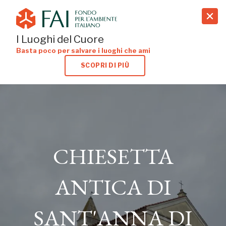
search
I Luoghi del Cuore
Basta poco per salvare i luoghi che ami
SCOPRI DI PIÙ
CHIESETTA
CHIESETTA
ANTICA DI
ANTICA DI
SANT'ANNA DI
SANT'ANNA DI