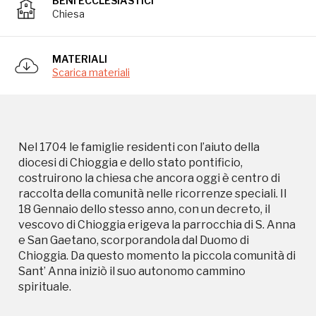
BENI ECCLESIASTICI
Chiesa
Nel 1704 le famiglie residenti con l’aiuto della
diocesi di Chioggia e dello stato pontificio,
costruirono la chiesa che ancora oggi è centro di
MATERIALI
raccolta della comunità nelle ricorrenze speciali. Il
Scarica materiali
18 Gennaio dello stesso anno, con un decreto, il
vescovo di Chioggia erigeva la parrocchia di S. Anna
e San Gaetano, scorporandola dal Duomo di
Chioggia. Da questo momento la piccola comunità di
Sant’ Anna iniziò il suo autonomo cammino
Nel 1704 le famiglie residenti con l’aiuto della
spirituale.
diocesi di Chioggia e dello stato pontificio,
costruirono la chiesa che ancora oggi è centro di
raccolta della comunità nelle ricorrenze speciali. Il
18 Gennaio dello stesso anno, con un decreto, il
vescovo di Chioggia erigeva la parrocchia di S. Anna
e San Gaetano, scorporandola dal Duomo di
Chioggia. Da questo momento la piccola comunità di
Sant’ Anna iniziò il suo autonomo cammino
spirituale.
Campagne in corso in questo