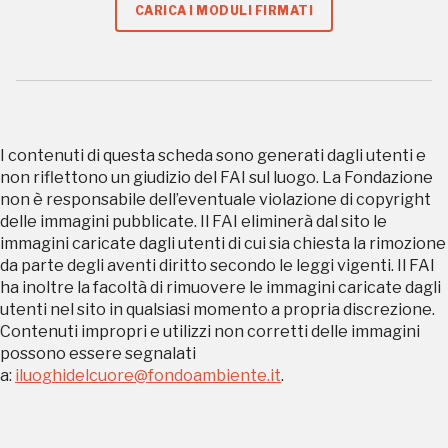
organizzati
CARICA I MODULI FIRMATI
REGISTRATI
I contenuti di questa scheda sono generati dagli utenti e
non riflettono un giudizio del FAI sul luogo. La Fondazione
non è responsabile dell’eventuale violazione di copyright
Regalati 365 giorni di arte e cultura nell'Italia
delle immagini pubblicate. Il FAI eliminerà dal sito le
più bella, risparmiando.
immagini caricate dagli utenti di cui sia chiesta la rimozione
da parte degli aventi diritto secondo le leggi vigenti. Il FAI
ha inoltre la facoltà di rimuovere le immagini caricate dagli
ISCRIVITI AL FAI
utenti nel sito in qualsiasi momento a propria discrezione.
Contenuti impropri e utilizzi non corretti delle immagini
Scopri tutte le opportunità riservate agli iscritti
possono essere segnalati
a:
iluoghidelcuore@fondoambiente.it
.
Museo Cappell
Sansevero