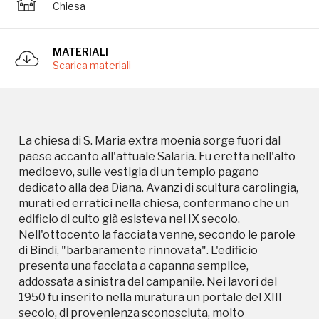
medioevo, sulle vestigia di un tempio pagano
Chiesa
dedicato alla dea Diana. Avanzi di scultura carolingia,
murati ed erratici nella chiesa, confermano che un
edificio di culto già esisteva nel IX secolo.
MATERIALI
Scarica materiali
Nell'ottocento la facciata venne, secondo le parole
di Bindi, "barbaramente rinnovata". L'edificio
presenta una facciata a capanna semplice,
addossata a sinistra del campanile. Nei lavori del
1950 fu inserito nella muratura un portale del XIII
La chiesa di S. Maria extra moenia sorge fuori dal
secolo, di provenienza sconosciuta, molto
paese accanto all'attuale Salaria. Fu eretta nell'alto
restaurato. Solo alcune parti di esso, infatti, sono
medioevo, sulle vestigia di un tempio pagano
antiche e tra queste l'architrave scolpito con tralci
dedicato alla dea Diana. Avanzi di scultura carolingia,
di vite, al centro del quale compare l'Agnus Dei (
murati ed erratici nella chiesa, confermano che un
l'antico portale di S. Maria può essere ammirato
edificio di culto già esisteva nel IX secolo.
nella chiesa Parrocchiale di S. Maria Assunta a
Nell'ottocento la facciata venne, secondo le parole
piazza del Popolo ). All'interno la navata di sinistra è
di Bindi, "barbaramente rinnovata". L'edificio
separata dalla centrale dal succedersi di un pilastro
presenta una facciata a capanna semplice,
e di tre colonne sormontate da semplici e rozze
addossata a sinistra del campanile. Nei lavori del
cornici. La navata di destra invece è aperta verso la
1950 fu inserito nella muratura un portale del XIII
centrale da due vasti arconi e da una piccola porta
secolo, di provenienza sconosciuta, molto
ricavati in una parete continua. L'abside, bucata da