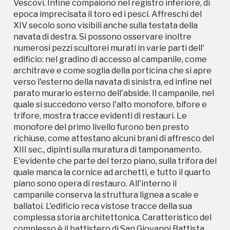
Vescovi. Infine compaiono nel registro inferiore, di
monofore del primo livello furono ben presto
epoca imprecisata il toro ed i pesci. Affreschi del
richiuse, come attestano alcuni brani di affresco del
XIV secolo sono visibili anche sulla testata della
XIII sec., dipinti sulla muratura di tamponamento.
navata di destra. Si possono osservare inoltre
E'evidente che parte del terzo piano, sulla trifora del
numerosi pezzi scultorei murati in varie parti dell'
quale manca la cornice ad archetti, e tutto il quarto
edificio: nel gradino di accesso al campanile, come
piano sono opera di restauro. All'interno il
architrave e come soglia della porticina che si apre
campanile conserva la struttura lignea a scale e
verso l'esterno della navata di sinistra, ed infine nel
ballatoi. L'edificio reca vistose tracce della sua
parato murario esterno dell'abside. Il campanile, nel
complessa storia architettonica. Caratteristico del
quale si succedono verso l'alto monofore, bifore e
complesso è il battistero di San Giovanni Battista
trifore, mostra tracce evidenti di restauri. Le
separato. Fu eretto nel IX secolo ed ha una
monofore del primo livello furono ben presto
caratteristica forma esagonale. Recentemente è
richiuse, come attestano alcuni brani di affresco del
stato riscoperto che il Battistero aveva anche una
XIII sec., dipinti sulla muratura di tamponamento.
funzione "di orologio solare". Il 21 Giugno alle ore
E'evidente che parte del terzo piano, sulla trifora del
17.30 un raggio di sole entrando da una finestrella
quale manca la cornice ad archetti, e tutto il quarto
del Battistero annuncia il "solstizio d'estate".
piano sono opera di restauro. All'interno il
campanile conserva la struttura lignea a scale e
ballatoi. L'edificio reca vistose tracce della sua
complessa storia architettonica. Caratteristico del
complesso è il battistero di San Giovanni Battista