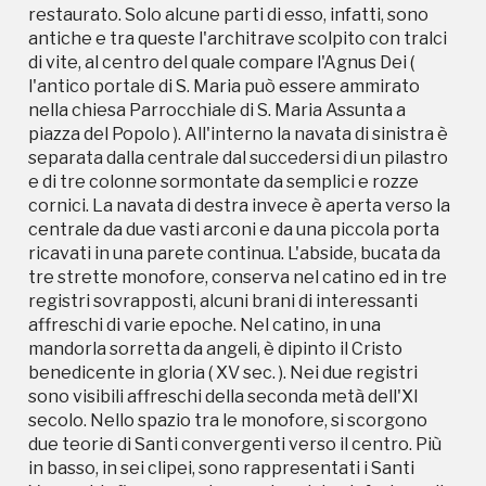
restaurato. Solo alcune parti di esso, infatti, sono
tre strette monofore, conserva nel catino ed in tre
antiche e tra queste l'architrave scolpito con tralci
registri sovrapposti, alcuni brani di interessanti
di vite, al centro del quale compare l'Agnus Dei (
affreschi di varie epoche. Nel catino, in una
l'antico portale di S. Maria può essere ammirato
mandorla sorretta da angeli, è dipinto il Cristo
nella chiesa Parrocchiale di S. Maria Assunta a
benedicente in gloria ( XV sec. ). Nei due registri
piazza del Popolo ). All'interno la navata di sinistra è
sono visibili affreschi della seconda metà dell'XI
separata dalla centrale dal succedersi di un pilastro
secolo. Nello spazio tra le monofore, si scorgono
e di tre colonne sormontate da semplici e rozze
due teorie di Santi convergenti verso il centro. Più
cornici. La navata di destra invece è aperta verso la
in basso, in sei clipei, sono rappresentati i Santi
centrale da due vasti arconi e da una piccola porta
Vescovi. Infine compaiono nel registro inferiore, di
ricavati in una parete continua. L'abside, bucata da
epoca imprecisata il toro ed i pesci. Affreschi del
tre strette monofore, conserva nel catino ed in tre
XIV secolo sono visibili anche sulla testata della
registri sovrapposti, alcuni brani di interessanti
navata di destra. Si possono osservare inoltre
affreschi di varie epoche. Nel catino, in una
numerosi pezzi scultorei murati in varie parti dell'
mandorla sorretta da angeli, è dipinto il Cristo
edificio: nel gradino di accesso al campanile, come
benedicente in gloria ( XV sec. ). Nei due registri
architrave e come soglia della porticina che si apre
sono visibili affreschi della seconda metà dell'XI
verso l'esterno della navata di sinistra, ed infine nel
secolo. Nello spazio tra le monofore, si scorgono
parato murario esterno dell'abside. Il campanile, nel
due teorie di Santi convergenti verso il centro. Più
quale si succedono verso l'alto monofore, bifore e
in basso, in sei clipei, sono rappresentati i Santi
trifore, mostra tracce evidenti di restauri. Le