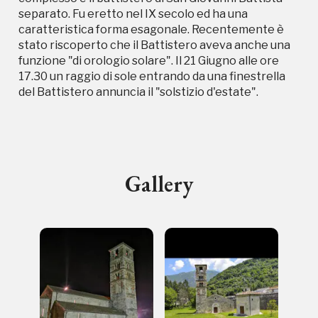
separato. Fu eretto nel IX secolo ed ha una
caratteristica forma esagonale. Recentemente è
stato riscoperto che il Battistero aveva anche una
Storico campagne in questo
funzione "di orologio solare". Il 21 Giugno alle ore
17.30 un raggio di sole entrando da una finestrella
luogo
del Battistero annuncia il "solstizio d'estate".
I Luoghi del Cuore
Gallery
2012, 2016, 2018, 2020, 2022
Registrati alla newsletter