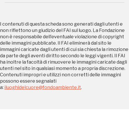
sarebbe possibile
senza di te
I contenuti di questa scheda sono generati dagli utenti e
non riflettono un giudizio del FAI sul luogo. La Fondazione
non è responsabile dell’eventuale violazione di copyright
delle immagini pubblicate. Il FAI eliminerà dal sito le
immagini caricate dagli utenti di cui sia chiesta la rimozione
da parte degli aventi diritto secondo le leggi vigenti. Il FAI
ha inoltre la facoltà di rimuovere le immagini caricate dagli
FAI - FONDO PER L'AMBIENTE ITALIANO ETS - Via Carlo Foldi, 2 - 20135
utenti nel sito in qualsiasi momento a propria discrezione.
Milano
Contenuti impropri e utilizzi non corretti delle immagini
Tel. 02 4676151 - Fax 02 48193631
possono essere segnalati
P.I.: 04358650150 - C.F.: 80102030154 - PEC:
80102030154ri@legalmail.it
a:
iluoghidelcuore@fondoambiente.it
.
Fondazione nazionale senza scopo di lucro per la tutela e la valorizzazione
dell'arte, della natura e del paesaggio italiani.
Riconosciuta con DPR 941 del 3.12.1975 - Iscritta al RUNTS rep. n. 2092