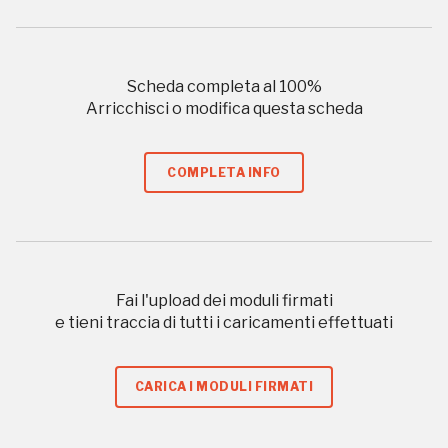
Sansevero
Napoli
Scheda completa al
100
%
Palazzo Strozzi
Arricchisci o modifica questa scheda
Ingresso gratuito
Firenze
nei Beni FAI tutto l'anno
COMPLETA INFO
Gallerie d’Itali
Milano
Gratis
Fai l'upload dei moduli firmati
e tieni traccia di tutti i caricamenti effettuati
CARICA I MODULI FIRMATI
Tutto questo non