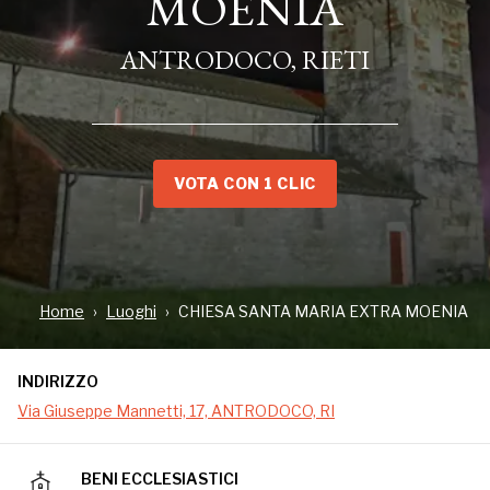
MOENIA
ANTRODOCO, RIETI
VOTA CON 1 CLIC
INDIRIZZO
Home
Luoghi
CHIESA SANTA MARIA EXTRA MOENIA
Via Giuseppe Mannetti, 17, ANTRODOCO, RI
INDIRIZZO
Via Giuseppe Mannetti, 17, ANTRODOCO, RI
La chiesa di S. Maria extra moenia sorge fuori dal
paese accanto all'attuale Salaria. Fu eretta nell'alto
BENI ECCLESIASTICI