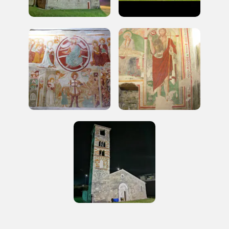
Accedi alle informazioni per te più interessanti,
a quelle inerenti i luoghi più vicini e gli eventi
organizzati
REGISTRATI
Regalati 365 giorni di arte e cultura nell'Italia
più bella, risparmiando.
ISCRIVITI AL FAI
Scopri tutte le opportunità riservate agli iscritti
Museo Cappell